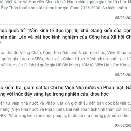
ội Việt Nam và Học viện Chính trị và Hành chính quốc gia Lào tổ chức H
Lễ ký Thỏa thuận hợp tác khoa học giai đoạn 2026-2030. Sự kiện nhằm
…
05/08/20
học quốc tế: “Nền kinh tế độc lập, tự chủ: Sáng kiến của Cộ
hân dân Lào và bài học kinh nghiệm của Cộng hòa Xã hội C
”
tại thủ đô Viêng Chăn, Cộng hòa Dân chủ Nhân dân Lào, Viện Khoa h
i quốc gia Lào (LASES), Học viện Chính trị và Hành chính quốc gia L
với Học viện Chính trị quốc gia Hồ Chí Minh (HCMA), Viện Hàn lâm Khoa
05/08/20
c kiểm tra, giám sát tại Chi bộ Viện Nhà nước và Pháp luật: G
ơng với thúc đẩy sáng tạo trong nghiên cứu khoa học
iện tử Viện Nhà nước và Pháp luật xin giới thiệu đến bạn đọc bài viết c
hang (Viện Nhà nước và Pháp luật). Bài viết phân tích tinh thần cốt lõi c
NQ/TW từ lăng kính khoa học pháp lý, từ đó đưa ra những gợi mở và đề
…
05/08/20