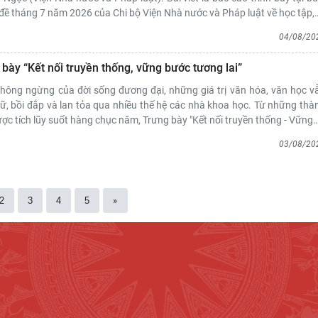
đề tháng 7 năm 2026 của Chi bộ Viện Nhà nước và Pháp luật về học tập,
04/08/20
bày “Kết nối truyền thống, vững bước tương lai”
hông ngừng của đời sống đương đại, những giá trị văn hóa, văn học v
iữ, bồi đắp và lan tỏa qua nhiều thế hệ các nhà khoa học. Từ những thà
ợc tích lũy suốt hàng chục năm, Trưng bày "Kết nối truyền thống - Vững
03/08/20
2
3
4
5
»