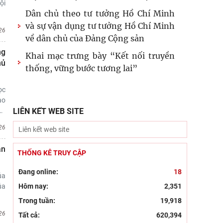
ội
Dân chủ theo tư tưởng Hồ Chí Minh
và sự vận dụng tư tưởng Hồ Chí Minh
26
về dân chủ của Đảng Cộng sản
ng
Khai mạc trưng bày “Kết nối truyền
hủ
thống, vững bước tương lai”
ọc
ào
…
LIÊN KẾT WEB SITE
26
ắn
THỐNG KÊ TRUY CẬP
Đang online:
18
ủa
ủa
Hôm nay:
2,351
Trong tuần:
19,918
26
Tất cả:
620,394