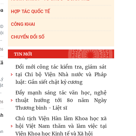
Xã hội - Văn học, nghệ
oa
HỢP TÁC QUỐC TẾ
Viện Hàn lâm Khoa học xã hội Việt
Nam và Học viện Chính trị và Hành
CÔNG KHAI
ND
chính quốc gia Lào ký Thỏa
ội
CHUYỂN ĐỔI SỐ
…
Hội thảo khoa học quốc tế: “Nền
kinh tế độc lập, tự chủ: Sáng kiến của
26
TIN MỚI
Cộng hòa Dân chủ Nhân dân
Xã
Đổi mới công tác kiểm tra, giám sát
tại Chi bộ Viện Nhà nước và Pháp
Lý
luật: Gắn siết chặt kỷ cương
ật
…
Đẩy mạnh sáng tác văn học, nghệ
thuật hướng tới 80 năm Ngày
26
Thương binh - Liệt sĩ
nh
Chủ tịch Viện Hàn lâm Khoa học xã
hội Việt Nam thăm và làm việc tại
àn
Viện Khoa học Kinh tế và Xã hội