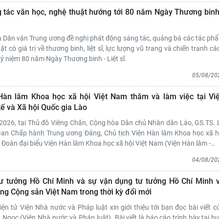
tác văn học, nghệ thuật hướng tới 80 năm Ngày Thương binh
à Dân vận Trung ương đề nghị phát động sáng tác, quảng bá các tác ph
t có giá trị về thương binh, liệt sĩ, lực lượng vũ trang và chiến tranh cá
ỷ niệm 80 năm Ngày Thương binh - Liệt sĩ.
05/08/20
Hàn lâm Khoa học xã hội Việt Nam thăm và làm việc tại Vi
tế và Xã hội Quốc gia Lào
2026, tại Thủ đô Viêng Chăn, Cộng hòa Dân chủ Nhân dân Lào, GS.TS. 
 Ban Chấp hành Trung ương Đảng, Chủ tịch Viện Hàn lâm Khoa học xã h
Đoàn đại biểu Viện Hàn lâm Khoa học xã hội Việt Nam (Viện Hàn lâm -
…
04/08/20
ư tưởng Hồ Chí Minh và sự vận dụng tư tưởng Hồ Chí Minh 
ng Cộng sản Việt Nam trong thời kỳ đổi mới
iện tử Viện Nhà nước và Pháp luật xin giới thiệu tới bạn đọc bài viết c
 Ngọc (Viện Nhà nước và Pháp luật). Bài viết là báo cáo trình bày tại bu