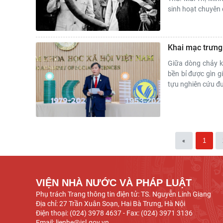
sinh hoạt chuyên 
Khai mạc trưng 
Giữa dòng chảy k
bền bỉ được gìn g
tựu nghiên cứu đư
«
1
VIỆN NHÀ NƯỚC VÀ PHÁP LUẬT
Phụ trách Trang thông tin điện tử: TS. Nguyễn Linh Giang
Địa chỉ: 27 Trần Xuân Soạn, Hai Bà Trưng, Hà Nội
Điện thoại: (024) 3978 4637 - Fax: (024) 3971 3136
Email: lienhe@isl.gov.vn