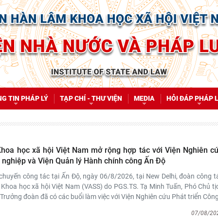
G TIN PHÁP LÝ
TẠP CHÍ - THƯ VIỆN
MEDIA
HỎI ĐÁP PHÁP 
hoa học xã hội Việt Nam mở rộng hợp tác với Viện Nghiên c
g nghiệp và Viện Quản lý Hành chính công Ấn Độ
chuyến công tác tại Ấn Độ, ngày 06/8/2026, tại New Delhi, đoàn công t
 Khoa học xã hội Việt Nam (VASS) do PGS.TS. Tạ Minh Tuấn, Phó Chủ tị
Trưởng đoàn đã có các buổi làm việc với Viện Nghiên cứu Phát triển Côn
07/08/20