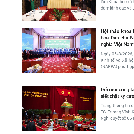
lâm Khoa học xã h
đàm lãnh đạo và 
Hội thảo khoa 
hòa Dân chủ N
nghĩa Việt Nam
Ngày 05/8/2026, 
Kinh tế và Xã hộ
(NAPPA) phối hợp 
Đổi mới công tá
siết chặt kỷ cư
Trang thông tin đ
TS. Trương Vĩnh K
Nghị quyết số 05-