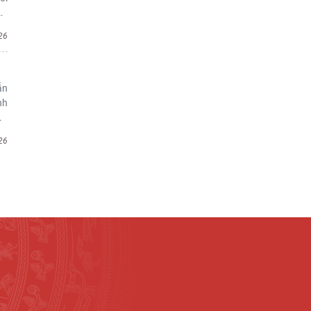
…
26
ẫn
nh
…
26