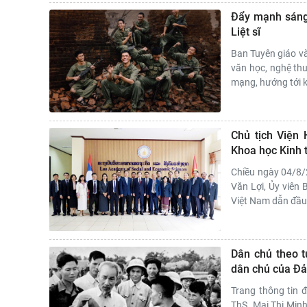
Đẩy mạnh sáng 
Liệt sĩ
Ban Tuyên giáo v
văn học, nghệ thuậ
mạng, hướng tới k
Chủ tịch Viện 
Khoa học Kinh 
Chiều ngày 04/8/
Văn Lợi, Ủy viên
Việt Nam dẫn đầu 
Dân chủ theo t
dân chủ của Đả
Trang thông tin đ
ThS. Mai Thị Minh