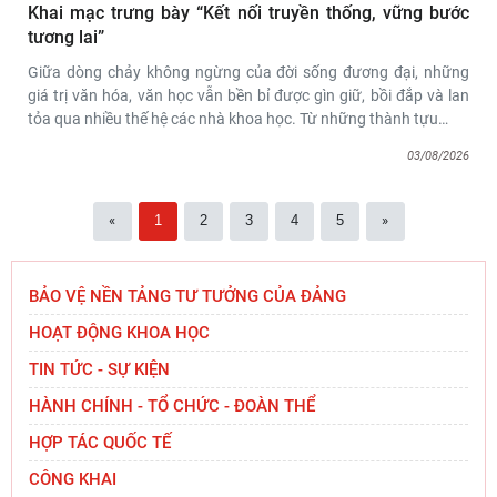
Khai mạc trưng bày “Kết nối truyền thống, vững bước
tương lai”
Giữa dòng chảy không ngừng của đời sống đương đại, những
giá trị văn hóa, văn học vẫn bền bỉ được gìn giữ, bồi đắp và lan
tỏa qua nhiều thế hệ các nhà khoa học. Từ những thành tựu
…
03/08/2026
«
1
2
3
4
5
»
BẢO VỆ NỀN TẢNG TƯ TƯỞNG CỦA ĐẢNG
HOẠT ĐỘNG KHOA HỌC
TIN TỨC - SỰ KIỆN
HÀNH CHÍNH - TỔ CHỨC - ĐOÀN THỂ
HỢP TÁC QUỐC TẾ
CÔNG KHAI