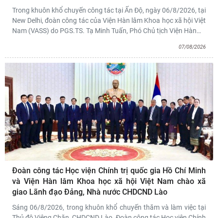
Trong khuôn khổ chuyến công tác tại Ấn Độ, ngày 06/8/2026, tại
New Delhi, đoàn công tác của Viện Hàn lâm Khoa học xã hội Việt
Nam (VASS) do PGS.TS. Tạ Minh Tuấn, Phó Chủ tịch Viện Hàn
…
07/08/2026
Đoàn công tác Học viện Chính trị quốc gia Hồ Chí Minh
và Viện Hàn lâm Khoa học xã hội Việt Nam chào xã
giao Lãnh đạo Đảng, Nhà nước CHDCND Lào
Sáng 06/8/2026, trong khuôn khổ chuyến thăm và làm việc tại
Thủ đô Viêng Chăn, CHDCND Lào, Đoàn công tác Học viện Chính