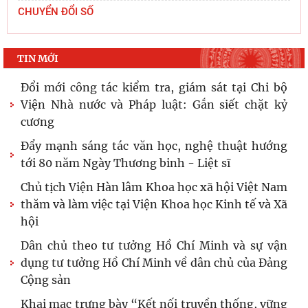
Viện Hàn lâm Khoa học xã hội Việt Nam mở
CHUYỂN ĐỔI SỐ
rộng hợp tác với Viện Nghiên cứu Phát triển
Công nghiệp và
TIN MỚI
Đoàn công tác Học viện Chính trị quốc gia Hồ Chí
Minh và Viện Hàn lâm Khoa học xã hội Việt Nam
chào
Thường trực Hội đồng Lý luận Trung ương làm
việc với Tiểu ban Văn hóa - Xã hội - Văn học,
nghệ
Viện Hàn lâm Khoa học xã hội Việt Nam và Học
viện Chính trị và Hành chính quốc gia Lào ký
Thỏa
Hội thảo khoa học quốc tế: “Nền kinh tế độc lập,
tự chủ: Sáng kiến của Cộng hòa Dân chủ Nhân
dân
Đổi mới công tác kiểm tra, giám sát tại Chi bộ