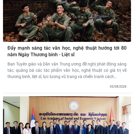
Đẩy mạnh sáng tác văn học, nghệ thuật hướng tới 80
năm Ngày Thương binh - Liệt sĩ
Ban Tuyên giáo và Dân vận Trung ương đề nghị phát động sáng
tác, quảng bá các tác phẩm văn học, nghệ thuật có giá trị về
thương binh, liệt sĩ, lực lượng vũ trang và chiến tranh cách
…
05/08/2026