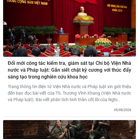
Đổi mới công tác kiểm tra, giám sát tại Chi bộ Viện Nhà
nước và Pháp luật: Gắn siết chặt kỷ cương với thúc đẩy
sáng tạo trong nghiên cứu khoa học
Trang thông tin điện tử Viện Nhà nước và Pháp luật xin giới thiệu
đến bạn đọc bài viết của TS. Trương Vĩnh Khang (Viện Nhà nước
và Pháp luật). Bài viết phân tích tinh thần cốt lõi của Nghị
…
05/08/2026