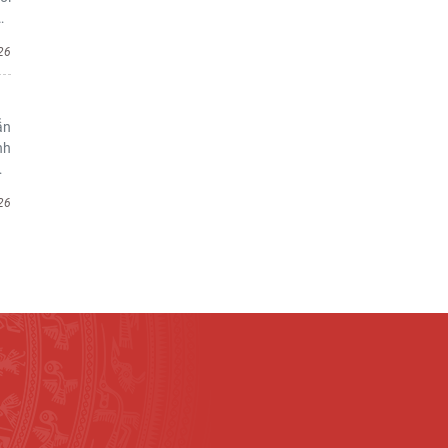
…
26
ẫn
nh
…
26