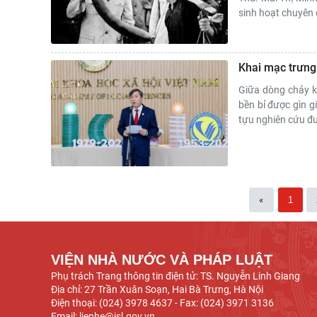
sinh hoạt chuyên 
Khai mạc trưng 
Giữa dòng chảy k
bền bỉ được gìn g
tựu nghiên cứu đư
«
1
VIỆN NHÀ NƯỚC VÀ PHÁP LUẬT
Phụ trách Trang thông tin điện tử: TS. Nguyễn Linh Giang
Địa chỉ: 27 Trần Xuân Soạn, Hai Bà Trưng, Hà Nội
Điện thoại: (024) 3978 4637 - Fax: (024) 3971 3136
Email: lienhe@isl.gov.vn