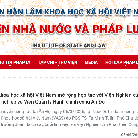
G TIN PHÁP LÝ
TẠP CHÍ - THƯ VIỆN
MEDIA
HỎI ĐÁP PHÁP 
hoa học xã hội Việt Nam mở rộng hợp tác với Viện Nghiên c
g nghiệp và Viện Quản lý Hành chính công Ấn Độ
chuyến công tác tại Ấn Độ, ngày 06/8/2026, tại New Delhi, đoàn công t
 Khoa học xã hội Việt Nam (VASS) do PGS.TS. Tạ Minh Tuấn, Phó Chủ tị
Trưởng đoàn đã có các buổi làm việc với Viện Nghiên cứu Phát triển Côn
07/08/20