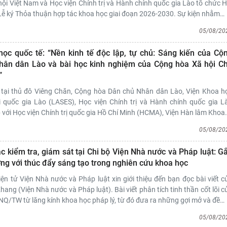
ội Việt Nam và Học viện Chính trị và Hành chính quốc gia Lào tổ chức H
Lễ ký Thỏa thuận hợp tác khoa học giai đoạn 2026-2030. Sự kiện nhằm
…
05/08/20
học quốc tế: “Nền kinh tế độc lập, tự chủ: Sáng kiến của Cộ
hân dân Lào và bài học kinh nghiệm của Cộng hòa Xã hội C
”
tại thủ đô Viêng Chăn, Cộng hòa Dân chủ Nhân dân Lào, Viện Khoa h
i quốc gia Lào (LASES), Học viện Chính trị và Hành chính quốc gia L
với Học viện Chính trị quốc gia Hồ Chí Minh (HCMA), Viện Hàn lâm Khoa
05/08/20
c kiểm tra, giám sát tại Chi bộ Viện Nhà nước và Pháp luật: G
ơng với thúc đẩy sáng tạo trong nghiên cứu khoa học
iện tử Viện Nhà nước và Pháp luật xin giới thiệu đến bạn đọc bài viết c
hang (Viện Nhà nước và Pháp luật). Bài viết phân tích tinh thần cốt lõi c
NQ/TW từ lăng kính khoa học pháp lý, từ đó đưa ra những gợi mở và đề
…
05/08/20