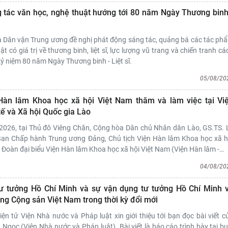
tác văn học, nghệ thuật hướng tới 80 năm Ngày Thương binh
à Dân vận Trung ương đề nghị phát động sáng tác, quảng bá các tác ph
t có giá trị về thương binh, liệt sĩ, lực lượng vũ trang và chiến tranh cá
ỷ niệm 80 năm Ngày Thương binh - Liệt sĩ.
05/08/20
Hàn lâm Khoa học xã hội Việt Nam thăm và làm việc tại Vi
tế và Xã hội Quốc gia Lào
2026, tại Thủ đô Viêng Chăn, Cộng hòa Dân chủ Nhân dân Lào, GS.TS. 
 Ban Chấp hành Trung ương Đảng, Chủ tịch Viện Hàn lâm Khoa học xã h
Đoàn đại biểu Viện Hàn lâm Khoa học xã hội Việt Nam (Viện Hàn lâm -
…
04/08/20
ư tưởng Hồ Chí Minh và sự vận dụng tư tưởng Hồ Chí Minh 
ng Cộng sản Việt Nam trong thời kỳ đổi mới
iện tử Viện Nhà nước và Pháp luật xin giới thiệu tới bạn đọc bài viết c
 Ngọc (Viện Nhà nước và Pháp luật). Bài viết là báo cáo trình bày tại bu