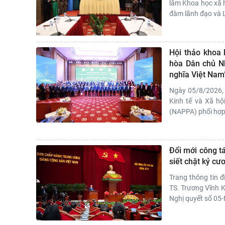
lâm Khoa học xã h
đàm lãnh đạo và 
Hội thảo khoa 
hòa Dân chủ N
nghĩa Việt Nam
Ngày 05/8/2026, 
Kinh tế và Xã hộ
(NAPPA) phối hợp 
Đổi mới công tá
siết chặt kỷ cư
Trang thông tin đ
TS. Trương Vĩnh K
Nghị quyết số 05-