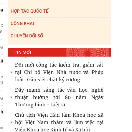
Xã hội - Văn học, nghệ
oa
HỢP TÁC QUỐC TẾ
Viện Hàn lâm Khoa học xã hội Việt
Nam và Học viện Chính trị và Hành
CÔNG KHAI
ND
chính quốc gia Lào ký Thỏa
ội
CHUYỂN ĐỔI SỐ
…
Hội thảo khoa học quốc tế: “Nền
kinh tế độc lập, tự chủ: Sáng kiến của
26
TIN MỚI
Cộng hòa Dân chủ Nhân dân
Xã
Đổi mới công tác kiểm tra, giám sát
tại Chi bộ Viện Nhà nước và Pháp
Lý
luật: Gắn siết chặt kỷ cương
ật
…
Đẩy mạnh sáng tác văn học, nghệ
thuật hướng tới 80 năm Ngày
26
Thương binh - Liệt sĩ
nh
Chủ tịch Viện Hàn lâm Khoa học xã
hội Việt Nam thăm và làm việc tại
àn
Viện Khoa học Kinh tế và Xã hội