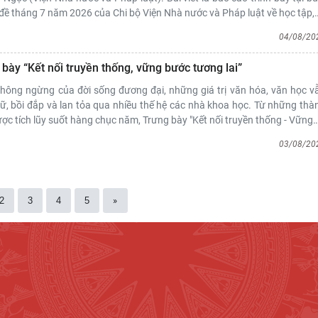
đề tháng 7 năm 2026 của Chi bộ Viện Nhà nước và Pháp luật về học tập,
04/08/20
bày “Kết nối truyền thống, vững bước tương lai”
hông ngừng của đời sống đương đại, những giá trị văn hóa, văn học v
iữ, bồi đắp và lan tỏa qua nhiều thế hệ các nhà khoa học. Từ những thà
ợc tích lũy suốt hàng chục năm, Trưng bày "Kết nối truyền thống - Vững
03/08/20
2
3
4
5
»