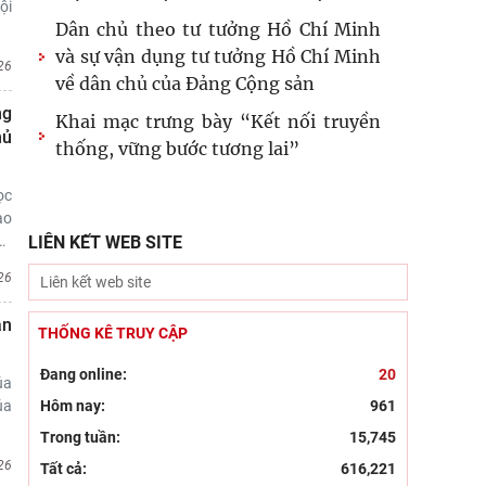
ội
Dân chủ theo tư tưởng Hồ Chí Minh
và sự vận dụng tư tưởng Hồ Chí Minh
26
về dân chủ của Đảng Cộng sản
ng
Khai mạc trưng bày “Kết nối truyền
hủ
thống, vững bước tương lai”
ọc
ào
…
LIÊN KẾT WEB SITE
26
ắn
THỐNG KÊ TRUY CẬP
Đang online:
20
ủa
ủa
Hôm nay:
961
Trong tuần:
15,745
26
Tất cả:
616,221