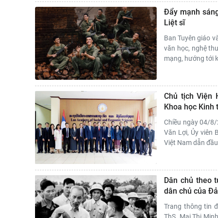
Đẩy mạnh sáng 
Liệt sĩ
Ban Tuyên giáo v
văn học, nghệ thuậ
mạng, hướng tới k
Chủ tịch Viện 
Khoa học Kinh 
Chiều ngày 04/8/
Văn Lợi, Ủy viên
Việt Nam dẫn đầu 
Dân chủ theo t
dân chủ của Đả
Trang thông tin đ
ThS. Mai Thị Minh