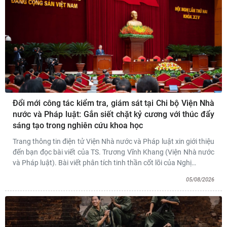
Đổi mới công tác kiểm tra, giám sát tại Chi bộ Viện Nhà
nước và Pháp luật: Gắn siết chặt kỷ cương với thúc đẩy
sáng tạo trong nghiên cứu khoa học
Trang thông tin điện tử Viện Nhà nước và Pháp luật xin giới thiệu
đến bạn đọc bài viết của TS. Trương Vĩnh Khang (Viện Nhà nước
và Pháp luật). Bài viết phân tích tinh thần cốt lõi của Nghị
…
05/08/2026