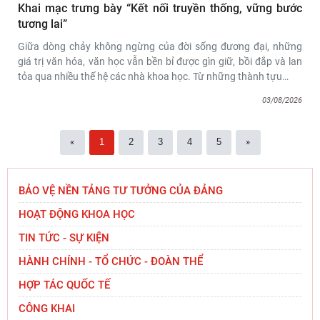
Khai mạc trưng bày “Kết nối truyền thống, vững bước
tương lai”
Giữa dòng chảy không ngừng của đời sống đương đại, những
giá trị văn hóa, văn học vẫn bền bỉ được gìn giữ, bồi đắp và lan
tỏa qua nhiều thế hệ các nhà khoa học. Từ những thành tựu
…
03/08/2026
«
1
2
3
4
5
»
Viện Hàn lâm Khoa học xã hội Việt Nam mở
rộng hợp tác với Viện Nghiên cứu Phát triển
Công nghiệp và
BẢO VỆ NỀN TẢNG TƯ TƯỞNG CỦA ĐẢNG
Đoàn công tác Học viện Chính trị quốc gia Hồ Chí
HOẠT ĐỘNG KHOA HỌC
Minh và Viện Hàn lâm Khoa học xã hội Việt Nam
TIN TỨC - SỰ KIỆN
chào
HÀNH CHÍNH - TỔ CHỨC - ĐOÀN THỂ
Thường trực Hội đồng Lý luận Trung ương làm
HỢP TÁC QUỐC TẾ
việc với Tiểu ban Văn hóa - Xã hội - Văn học,
nghệ
CÔNG KHAI