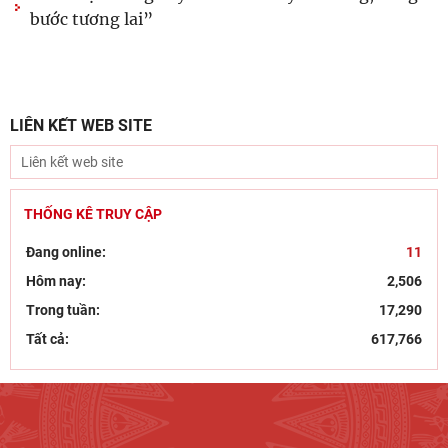
Cộng sản
Khai mạc trưng bày “Kết nối truyền thống, vững
bước tương lai”
LIÊN KẾT WEB SITE
THỐNG KÊ TRUY CẬP
Đang online:
11
Hôm nay:
2,506
Trong tuần:
17,290
Tất cả:
617,766