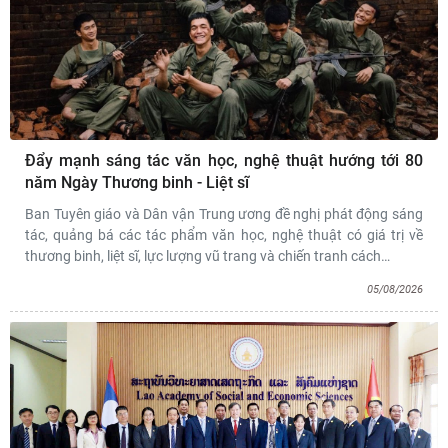
Đẩy mạnh sáng tác văn học, nghệ thuật hướng tới 80
năm Ngày Thương binh - Liệt sĩ
Ban Tuyên giáo và Dân vận Trung ương đề nghị phát động sáng
tác, quảng bá các tác phẩm văn học, nghệ thuật có giá trị về
thương binh, liệt sĩ, lực lượng vũ trang và chiến tranh cách
…
05/08/2026