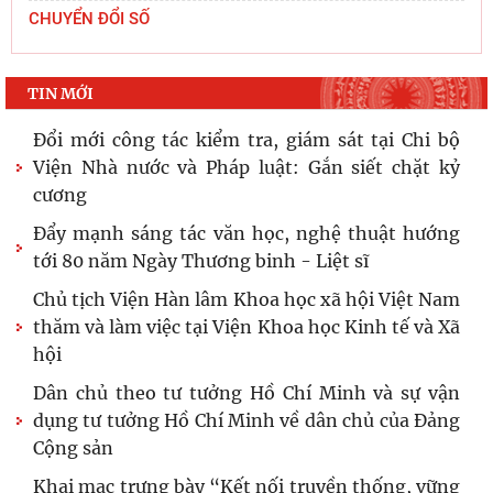
Viện Hàn lâm Khoa học xã hội Việt Nam và Học
CHUYỂN ĐỔI SỐ
viện Chính trị và Hành chính quốc gia Lào ký
Thỏa
TIN MỚI
Hội thảo khoa học quốc tế: “Nền kinh tế độc lập,
tự chủ: Sáng kiến của Cộng hòa Dân chủ Nhân
dân
Đổi mới công tác kiểm tra, giám sát tại Chi bộ
Viện Nhà nước và Pháp luật: Gắn siết chặt kỷ
cương
Đẩy mạnh sáng tác văn học, nghệ thuật hướng
tới 80 năm Ngày Thương binh - Liệt sĩ
Chủ tịch Viện Hàn lâm Khoa học xã hội Việt Nam
thăm và làm việc tại Viện Khoa học Kinh tế và Xã
hội
Dân chủ theo tư tưởng Hồ Chí Minh và sự vận
dụng tư tưởng Hồ Chí Minh về dân chủ của Đảng