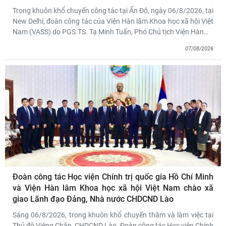
Trong khuôn khổ chuyến công tác tại Ấn Độ, ngày 06/8/2026, tại
New Delhi, đoàn công tác của Viện Hàn lâm Khoa học xã hội Việt
Nam (VASS) do PGS.TS. Tạ Minh Tuấn, Phó Chủ tịch Viện Hàn
…
07/08/2026
Đoàn công tác Học viện Chính trị quốc gia Hồ Chí Minh
và Viện Hàn lâm Khoa học xã hội Việt Nam chào xã
giao Lãnh đạo Đảng, Nhà nước CHDCND Lào
Sáng 06/8/2026, trong khuôn khổ chuyến thăm và làm việc tại
Thủ đô Viêng Chăn, CHDCND Lào, Đoàn công tác Học viện Chính