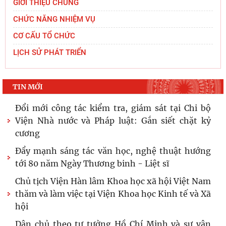
GIỚI THIỆU CHUNG
nghệ
CHỨC NĂNG NHIỆM VỤ
Viện Hàn lâm Khoa học xã hội Việt Nam và Học
viện Chính trị và Hành chính quốc gia Lào ký
CƠ CẤU TỔ CHỨC
Thỏa
LỊCH SỬ PHÁT TRIỂN
Hội thảo khoa học quốc tế: “Nền kinh tế độc lập,
tự chủ: Sáng kiến của Cộng hòa Dân chủ Nhân
TIN MỚI
dân
Đổi mới công tác kiểm tra, giám sát tại Chi bộ
Viện Nhà nước và Pháp luật: Gắn siết chặt kỷ
cương
Đẩy mạnh sáng tác văn học, nghệ thuật hướng
tới 80 năm Ngày Thương binh - Liệt sĩ
Chủ tịch Viện Hàn lâm Khoa học xã hội Việt Nam
thăm và làm việc tại Viện Khoa học Kinh tế và Xã
hội
Dân chủ theo tư tưởng Hồ Chí Minh và sự vận