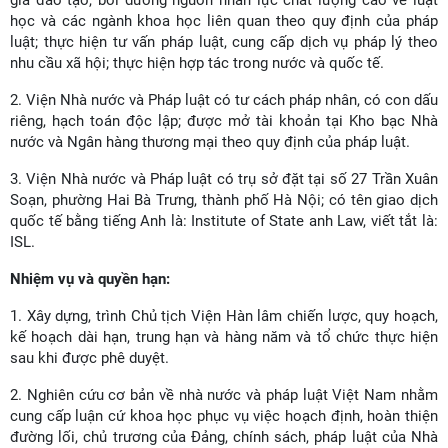
gia đào tạo, bồi dưỡng nguồn nhân lực chất lượng cao về luật
học và các ngành khoa học liên quan theo quy định của pháp
luật; thực hiện tư vấn pháp luật, cung cấp dịch vụ pháp lý theo
nhu cầu xã hội; thực hiện hợp tác trong nước và quốc tế.
2. Viện Nhà nước và Pháp luật có tư cách pháp nhân, có con dấu
riêng, hạch toán độc lập; được mở tài khoản tại Kho bạc Nhà
nước và Ngân hàng thương mại theo quy định của pháp luật.
3. Viện Nhà nước và Pháp luật có trụ sở đặt tại số 27 Trần Xuân
Soạn, phường Hai Bà Trưng, thành phố Hà Nội; có tên giao dịch
quốc tế bằng tiếng Anh là: Institute of State anh Law, viết tắt là:
ISL.
Nhiệm vụ và quyền hạn
:
1. Xây dựng, trình Chủ tịch Viện Hàn lâm chiến lược, quy hoạch,
kế hoạch dài hạn, trung hạn và hàng năm và tổ chức thực hiện
sau khi được phê duyệt.
2. Nghiên cứu cơ bản về nhà nước và pháp luật Việt Nam nhằm
cung cấp luận cứ khoa học phục vụ việc hoạch định, hoàn thiện
đường lối, chủ trương của Đảng, chính sách, pháp luật của Nhà