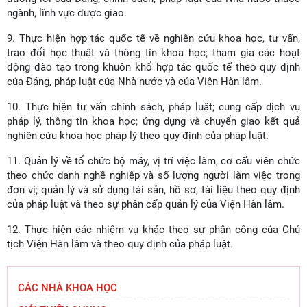
ngành, lĩnh vực được giao.
9. Thực hiện hợp tác quốc tế về nghiên cứu khoa học, tư vấn,
trao đổi học thuật và thông tin khoa học; tham gia các hoạt
động đào tạo trong khuôn khổ hợp tác quốc tế theo quy định
của Đảng, pháp luật của Nhà nước và của Viện Hàn lâm.
10. Thực hiện tư vấn chính sách, pháp luật; cung cấp dịch vụ
pháp lý, thông tin khoa học; ứng dụng và chuyển giao kết quả
nghiên cứu khoa học pháp lý theo quy định của pháp luật.
11. Quản lý về tổ chức bộ máy, vị trí việc làm, cơ cấu viên chức
Viện Hàn lâm Khoa học xã hội Việt Nam mở
theo chức danh nghề nghiệp và số lượng người làm việc trong
rộng hợp tác với Viện Nghiên cứu Phát triển
đơn vị; quản lý và sử dụng tài sản, hồ sơ, tài liệu theo quy định
Công nghiệp và
của pháp luật và theo sự phân cấp quản lý của Viện Hàn lâm.
Đoàn công tác Học viện Chính trị quốc gia Hồ Chí
12. Thực hiện các nhiệm vụ khác theo sự phân công của Chủ
Minh và Viện Hàn lâm Khoa học xã hội Việt Nam
tịch Viện Hàn lâm và theo quy định của pháp luật.
chào
Thường trực Hội đồng Lý luận Trung ương làm
CÁC NHÀ KHOA HỌC
việc với Tiểu ban Văn hóa - Xã hội - Văn học,