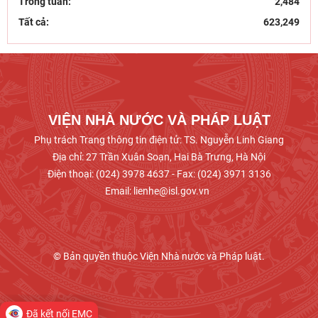
Chủ tịch Viện Hàn lâm Khoa học xã hội Việt Nam
Trong tuần:
2,484
thăm và làm việc tại Viện Khoa học Kinh tế và Xã
Tất cả:
623,249
hội
Dân chủ theo tư tưởng Hồ Chí Minh và sự vận
dụng tư tưởng Hồ Chí Minh về dân chủ của Đảng
Cộng sản
VIỆN NHÀ NƯỚC VÀ PHÁP LUẬT
Phụ trách Trang thông tin điện tử: TS. Nguyễn Linh Giang
Địa chỉ: 27 Trần Xuân Soạn, Hai Bà Trưng, Hà Nội
Điện thoại: (024) 3978 4637 - Fax: (024) 3971 3136
Email: lienhe@isl.gov.vn
© Bản quyền thuộc Viện Nhà nước và Pháp luật.
Đã kết nối EMC