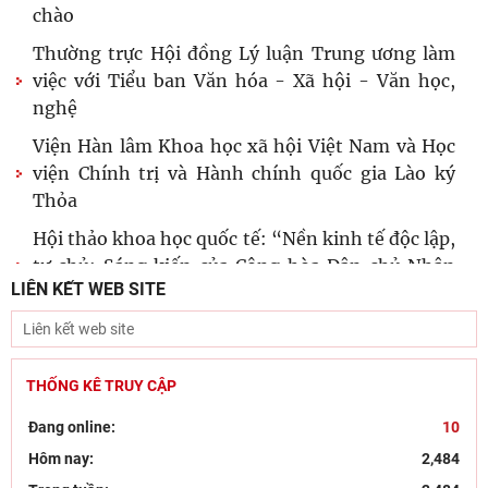
chào
Thường trực Hội đồng Lý luận Trung ương làm
việc với Tiểu ban Văn hóa - Xã hội - Văn học,
nghệ
Viện Hàn lâm Khoa học xã hội Việt Nam và Học
viện Chính trị và Hành chính quốc gia Lào ký
Thỏa
Hội thảo khoa học quốc tế: “Nền kinh tế độc lập,
tự chủ: Sáng kiến của Cộng hòa Dân chủ Nhân
LIÊN KẾT WEB SITE
dân
Đổi mới công tác kiểm tra, giám sát tại Chi bộ
Viện Nhà nước và Pháp luật: Gắn siết chặt kỷ
cương
THỐNG KÊ TRUY CẬP
Đẩy mạnh sáng tác văn học, nghệ thuật hướng
Đang online:
10
tới 80 năm Ngày Thương binh - Liệt sĩ
Hôm nay:
2,484