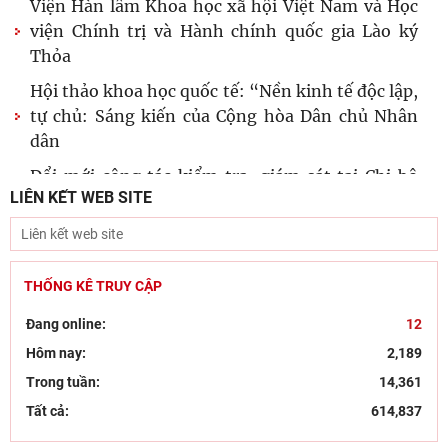
Viện Hàn lâm Khoa học xã hội Việt Nam và Học
viện Chính trị và Hành chính quốc gia Lào ký
Thỏa
Hội thảo khoa học quốc tế: “Nền kinh tế độc lập,
tự chủ: Sáng kiến của Cộng hòa Dân chủ Nhân
dân
Đổi mới công tác kiểm tra, giám sát tại Chi bộ
LIÊN KẾT WEB SITE
Viện Nhà nước và Pháp luật: Gắn siết chặt kỷ
cương
Đẩy mạnh sáng tác văn học, nghệ thuật hướng
tới 80 năm Ngày Thương binh - Liệt sĩ
THỐNG KÊ TRUY CẬP
Chủ tịch Viện Hàn lâm Khoa học xã hội Việt Nam
Đang online:
12
thăm và làm việc tại Viện Khoa học Kinh tế và Xã
Hôm nay:
2,189
hội
Trong tuần:
14,361
Dân chủ theo tư tưởng Hồ Chí Minh và sự vận
Tất cả:
614,837
dụng tư tưởng Hồ Chí Minh về dân chủ của Đảng