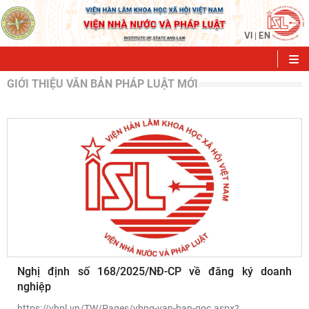
VI
EN
|
GIỚI THIỆU VĂN BẢN PHÁP LUẬT MỚI
Nghị định số 168/2025/NĐ-CP về đăng ký doanh
nghiệp
https://vbpl.vn/TW/Pages/vbpq-van-ban-goc.aspx?