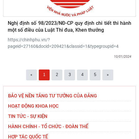
Nghị định số 98/2023/NĐ-CP quy định chi tiết thi hành
một số điều của Luật Thi đua, Khen thưởng
https://chinhphu.vn/?
pageid=27160&docid=209421&classid=1&typegroupid=4
10/01/2024
Viện Hàn lâm Khoa học xã hội Việt Nam mở
rộng hợp tác với Viện Nghiên cứu Phát triển
Công nghiệp và
«
1
2
3
4
5
»
Đoàn công tác Học viện Chính trị quốc gia Hồ Chí
Minh và Viện Hàn lâm Khoa học xã hội Việt Nam
BẢO VỆ NỀN TẢNG TƯ TƯỞNG CỦA ĐẢNG
chào
HOẠT ĐỘNG KHOA HỌC
Thường trực Hội đồng Lý luận Trung ương làm
TIN TỨC - SỰ KIỆN
việc với Tiểu ban Văn hóa - Xã hội - Văn học,
HÀNH CHÍNH - TỔ CHỨC - ĐOÀN THỂ
nghệ
HỢP TÁC QUỐC TẾ
Viện Hàn lâm Khoa học xã hội Việt Nam và Học