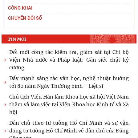
viện Chính trị và Hành chính quốc gia Lào ký
CÔNG KHAI
Thỏa
CHUYỂN ĐỔI SỐ
Hội thảo khoa học quốc tế: “Nền kinh tế độc lập,
tự chủ: Sáng kiến của Cộng hòa Dân chủ Nhân
TIN MỚI
dân
Đổi mới công tác kiểm tra, giám sát tại Chi bộ
Viện Nhà nước và Pháp luật: Gắn siết chặt kỷ
cương
Đẩy mạnh sáng tác văn học, nghệ thuật hướng
tới 80 năm Ngày Thương binh - Liệt sĩ
Chủ tịch Viện Hàn lâm Khoa học xã hội Việt Nam
thăm và làm việc tại Viện Khoa học Kinh tế và Xã
hội
Dân chủ theo tư tưởng Hồ Chí Minh và sự vận
dụng tư tưởng Hồ Chí Minh về dân chủ của Đảng