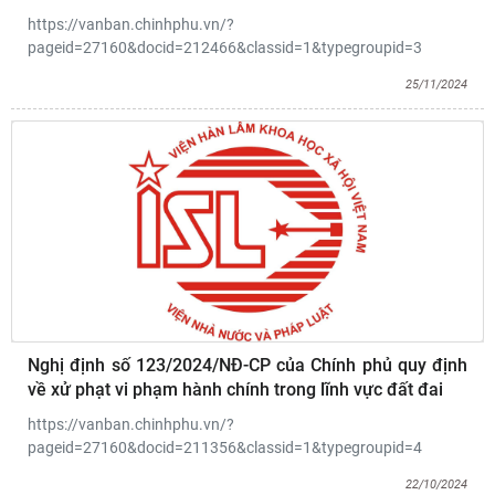
https://vanban.chinhphu.vn/?
pageid=27160&docid=212466&classid=1&typegroupid=3
25/11/2024
Nghị định số 123/2024/NĐ-CP của Chính phủ quy định
về xử phạt vi phạm hành chính trong lĩnh vực đất đai
https://vanban.chinhphu.vn/?
pageid=27160&docid=211356&classid=1&typegroupid=4
22/10/2024