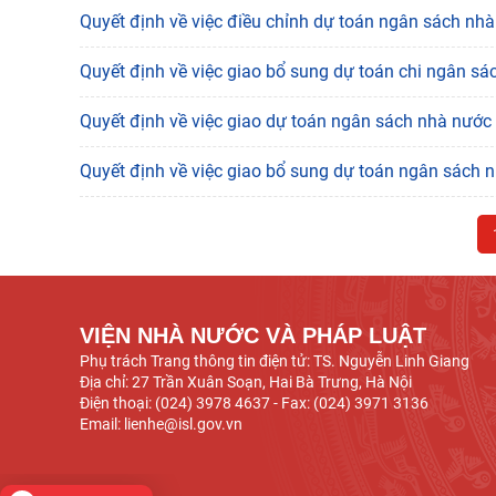
Quyết định về việc điều chỉnh dự toán ngân sách n
Quyết định về việc giao bổ sung dự toán chi ngân 
Quyết định về việc giao dự toán ngân sách nhà nướ
Quyết định về việc giao bổ sung dự toán ngân sách
VIỆN NHÀ NƯỚC VÀ PHÁP LUẬT
Phụ trách Trang thông tin điện tử: TS. Nguyễn Linh Giang
Địa chỉ: 27 Trần Xuân Soạn, Hai Bà Trưng, Hà Nội
Điện thoại: (024) 3978 4637 - Fax: (024) 3971 3136
Email: lienhe@isl.gov.vn