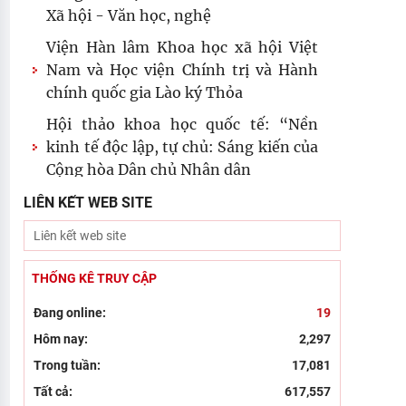
Xã hội - Văn học, nghệ
Viện Hàn lâm Khoa học xã hội Việt
Nam và Học viện Chính trị và Hành
chính quốc gia Lào ký Thỏa
Hội thảo khoa học quốc tế: “Nền
kinh tế độc lập, tự chủ: Sáng kiến của
Cộng hòa Dân chủ Nhân dân
Đổi mới công tác kiểm tra, giám sát
LIÊN KẾT WEB SITE
tại Chi bộ Viện Nhà nước và Pháp
luật: Gắn siết chặt kỷ cương
Đẩy mạnh sáng tác văn học, nghệ
THỐNG KÊ TRUY CẬP
thuật hướng tới 80 năm Ngày
Đang online:
19
Thương binh - Liệt sĩ
Hôm nay:
2,297
Chủ tịch Viện Hàn lâm Khoa học xã
Trong tuần:
17,081
hội Việt Nam thăm và làm việc tại
Tất cả:
617,557
Viện Khoa học Kinh tế và Xã hội