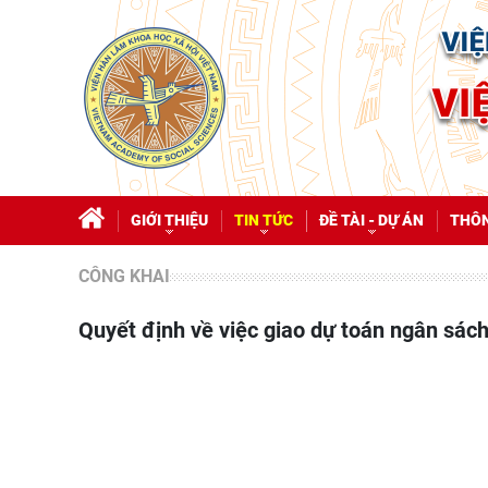
GIỚI THIỆU
TIN TỨC
ĐỀ TÀI - DỰ ÁN
THÔN
CÔNG KHAI
Quyết định về việc giao dự toán ngân sá