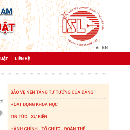
VI
EN
|
LUẬT
LIÊN HỆ
BẢO VỆ NỀN TẢNG TƯ TƯỞNG CỦA ĐẢNG
26
HOẠT ĐỘNG KHOA HỌC
TIN TỨC - SỰ KIỆN
HÀNH CHÍNH - TỔ CHỨC - ĐOÀN THỂ