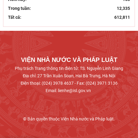
Kỷ niệm 96 năm Ngày truyền thống ngành
Trong tuần:
12,335
Tuyên giáo của Đảng (1/8/1930 – 1/8/2026):
Tất cả:
612,811
Công tác tuyên
Hội thảo khoa học “Một số vấn đề lý luận về giá
trị pháp quyền và phát huy giá trị pháp quyền ở
VIỆN NHÀ NƯỚC VÀ PHÁP LUẬT
Phụ trách Trang thông tin điện tử: TS. Nguyễn Linh Giang
Địa chỉ: 27 Trần Xuân Soạn, Hai Bà Trưng, Hà Nội
Điện thoại: (024) 3978 4637 - Fax: (024) 3971 3136
Email: lienhe@isl.gov.vn
© Bản quyền thuộc Viện Nhà nước và Pháp luật.