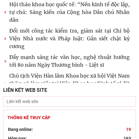
Hội thảo khoa học quốc tế: “Nền kinh tế độc lập,
tự chủ: Sáng kiến của Cộng hòa Dân chủ Nhân
dân
Đổi mới công tác kiểm tra, giám sát tại Chi bộ
Viện Nhà nước và Pháp luật: Gắn siết chặt kỷ
cương
Đẩy mạnh sáng tác văn học, nghệ thuật hướng
tới 80 năm Ngày Thương binh - Liệt sĩ
Chủ tịch Viện Hàn lâm Khoa học xã hội Việt Nam
thăm và làm việc tại Viện Khoa học Kinh tế và Xã
LIÊN KẾT WEB SITE
hội
Dân chủ theo tư tưởng Hồ Chí Minh và sự vận
dụng tư tưởng Hồ Chí Minh về dân chủ của Đảng
Cộng sản
THỐNG KÊ TRUY CẬP
Khai mạc trưng bày “Kết nối truyền thống, vững
Đang online:
19
bước tương lai”
Hôm nay:
163