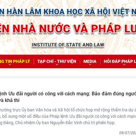
G TIN PHÁP LÝ
TẠP CHÍ - THƯ VIỆN
MEDIA
HỎI ĐÁP PHÁP 
ệnh Ưu đãi người có công với cách mạng: Bảo đảm đúng ngườ
à khả thi
Thường trực Ủy ban Văn hóa và Xã hội tổ chức họp mở rộng thẩm tra dự 
, bổ sung một số điều của Pháp lệnh Ưu đãi người có công với cách mạn
g Đảng, Chủ nhiệm Ủy ban Nguyễn Đắc Vinh chủ trì phiên họp.
09/07/20