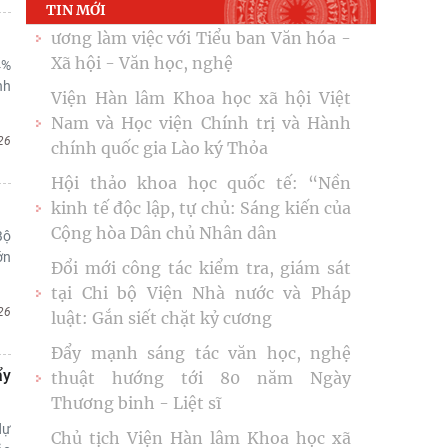
TIN MỚI
Viện Hàn lâm Khoa học xã hội Việt
4%
Nam mở rộng hợp tác với Viện
nh
Nghiên cứu Phát triển Công nghiệp
và
26
Đoàn công tác Học viện Chính trị
quốc gia Hồ Chí Minh và Viện Hàn
lâm Khoa học xã hội Việt Nam chào
Bộ
Thường trực Hội đồng Lý luận Trung
ớn
ương làm việc với Tiểu ban Văn hóa -
Xã hội - Văn học, nghệ
26
Viện Hàn lâm Khoa học xã hội Việt
Nam và Học viện Chính trị và Hành
ẩy
chính quốc gia Lào ký Thỏa
Hội thảo khoa học quốc tế: “Nền
dự
kinh tế độc lập, tự chủ: Sáng kiến của