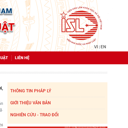
VI
EN
|
LUẬT
LIÊN HỆ
i,
THÔNG TIN PHÁP LÝ
GIỚI THIỆU VĂN BẢN
án
g.
NGHIÊN CỨU - TRAO ĐỔI
26