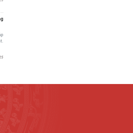
25
ng
áp
t.
25