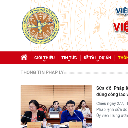
GIỚI THIỆU
TIN TỨC
ĐỀ TÀI - DỰ ÁN
THÔN
THÔNG TIN PHÁP LÝ
Sửa đổi Pháp l
đúng công lao v
Chiều ngày 2/7, 
Pháp lệnh sửa đổi
Ủy viên Trung ươn