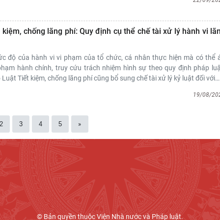
22/09/20
 kiệm, chống lãng phí: Quy định cụ thể chế tài xử lý hành vi lã
c độ của hành vi vi phạm của tổ chức, cá nhân thực hiện mà có thể 
phạm hành chính, truy cứu trách nhiệm hình sự theo quy định pháp luậ
Luật Tiết kiệm, chống lãng phí cũng bổ sung chế tài xử lý kỷ luật đối với
…
19/08/20
2
3
4
5
»
© Bản quyền thuộc Viện Nhà nước và Pháp luật.