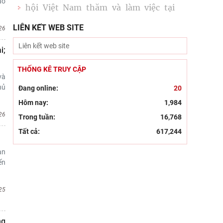
ảo
Cộng hòa Dân chủ Nhân dân
Đổi mới công tác kiểm tra, giám sát
LIÊN KẾT WEB SITE
26
tại Chi bộ Viện Nhà nước và Pháp
i;
luật: Gắn siết chặt kỷ cương
Đẩy mạnh sáng tác văn học, nghệ
THỐNG KÊ TRUY CẬP
và
thuật hướng tới 80 năm Ngày
hủ
Đang online:
20
Thương binh - Liệt sĩ
Hôm nay:
1,984
Chủ tịch Viện Hàn lâm Khoa học xã
26
Trong tuần:
16,768
hội Việt Nam thăm và làm việc tại
Tất cả:
617,244
Viện Khoa học Kinh tế và Xã hội
an
Dân chủ theo tư tưởng Hồ Chí Minh
ến
và sự vận dụng tư tưởng Hồ Chí Minh
về dân chủ của Đảng Cộng sản
25
Khai mạc trưng bày “Kết nối truyền
thống, vững bước tương lai”
ng