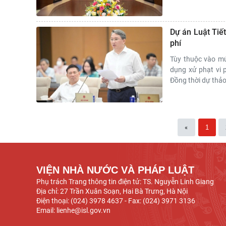
Dự án Luật Tiết
phí
Tùy thuộc vào mứ
dụng xử phạt vi 
Đồng thời dự thảo 
«
1
VIỆN NHÀ NƯỚC VÀ PHÁP LUẬT
Phụ trách Trang thông tin điện tử: TS. Nguyễn Linh Giang
Địa chỉ: 27 Trần Xuân Soạn, Hai Bà Trưng, Hà Nội
Điện thoại: (024) 3978 4637 - Fax: (024) 3971 3136
Email: lienhe@isl.gov.vn