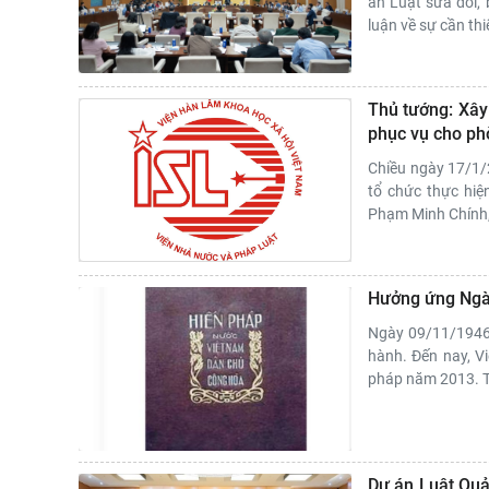
án Luật sửa đổi, 
luận về sự cần th
Thủ tướng: Xây 
phục vụ cho ph
Chiều ngày 17/1/2
tổ chức thực hiệ
Phạm Minh Chính, 
Hưởng ứng Ngày
Ngày 09/11/1946,
hành. Đến nay, V
pháp năm 2013. Tu
Dự án Luật Quản