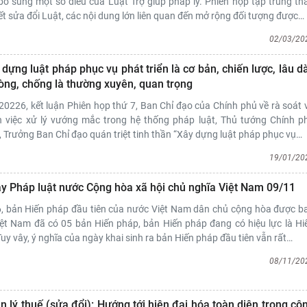
bổ sung một số điều của Luật Trợ giúp pháp lý. Phiên họp tập trung th
iết sửa đổi Luật, các nội dung lớn liên quan đến mở rộng đối tượng được
…
02/03/20
dựng luật pháp phục vụ phát triển là cơ bản, chiến lược, lâu dà
òng, chống là thường xuyên, quan trọng
0226, kết luận Phiên họp thứ 7, Ban Chỉ đạo của Chính phủ về rà soát 
n việc xử lý vướng mắc trong hệ thống pháp luật, Thủ tướng Chính p
Trưởng Ban Chỉ đạo quán triệt tinh thần “Xây dựng luật pháp phục vụ
…
19/01/20
 Pháp luật nước Cộng hòa xã hội chủ nghĩa Việt Nam 09/11
 bản Hiến pháp đầu tiên của nước Việt Nam dân chủ cộng hòa được b
iệt Nam đã có 05 bản Hiến pháp, bản Hiến pháp đang có hiệu lực là Hi
y vây, ý nghĩa của ngày khai sinh ra bản Hiến pháp đầu tiên vẫn rất
…
08/11/20
 lý thuế (sửa đổi): Hướng tới hiện đại hóa toàn diện trong cô