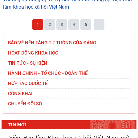
lâm Khoa học xã hội Việt Nam
1
2
3
4
5
...
BẢO VỆ NỀN TẢNG TƯ TƯỞNG CỦA ĐẢNG
HOẠT ĐỘNG KHOA HỌC
TIN TỨC - SỰ KIỆN
HÀNH CHÍNH - TỔ CHỨC - ĐOÀN THỂ
HỢP TÁC QUỐC TẾ
CÔNG KHAI
CHUYỂN ĐỔI SỐ
TIN MỚI
Viện Hàn lâm Khoa học xã hội Việt Nam mở