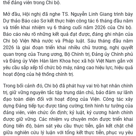
thể đảng viên trong Chi bộ.
Mở đầu
, Hội nghị đã nghe TS.
Nguyễn Linh Giang
trình bày
Dự thảo Báo cáo Sơ kết
thực hiện
công tác 6 tháng đầu năm
và triển khai
nhiệm vụ
6 tháng cuối năm 2026 của Chi bộ.
Báo cáo nêu rõ những kết quả đạt được, đáng ghi nhận của
Chi bộ Viện
Nhà nước và Pháp luật
.
Sáu tháng đầu năm
2026 là giai đoạn triển khai nhiều chủ trương, nghị quyết
quan trọng của Trung ương, Bộ Chính trị, Đảng ủy Chính phủ
và Đảng ủy Viện Hàn lâm Khoa học xã hội Việt Nam gắn với
yêu cầu sắp xếp tổ chức bộ máy, nâng cao hiệu lực, hiệu quả
hoạt động của hệ thống chính trị.
Trong bối cảnh đó, Chi bộ đã phát huy vai trò hạt nhân chính
trị, giữ vững nguyên tắc tập trung dân chủ, bảo đảm sự lãnh
đạo toàn diện đối với hoạt động của Viện. Công tác xây
dựng Đảng tiếp tục được tăng cường; tình hình tư tưởng của
đảng viên, viên chức ổn định; kỷ luật, kỷ cương hành chính
được giữ vững. Các nhiệm vụ chuyên môn được triển khai
đúng tiến độ, bám sát yêu cầu thực tiễn, gắn kết chặt chẽ
giữa nghiên cứu lý luận với tổng kết thực tiễn, phục vụ yêu