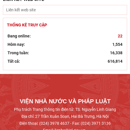
Viện Nhà nước và Pháp luật: Gắn siết chặt kỷ
cương
Đẩy mạnh sáng tác văn học, nghệ thuật hướng
tới 80 năm Ngày Thương binh - Liệt sĩ
THỐNG KÊ TRUY CẬP
Chủ tịch Viện Hàn lâm Khoa học xã hội Việt Nam
Đang online:
22
thăm và làm việc tại Viện Khoa học Kinh tế và Xã
Hôm nay:
1,554
hội
Trong tuần:
16,338
Dân chủ theo tư tưởng Hồ Chí Minh và sự vận
Tất cả:
616,814
dụng tư tưởng Hồ Chí Minh về dân chủ của Đảng
Cộng sản
Khai mạc trưng bày “Kết nối truyền thống, vững
bước tương lai”
VIỆN NHÀ NƯỚC VÀ PHÁP LUẬT
Phụ trách Trang thông tin điện tử: TS. Nguyễn Linh Giang
Địa chỉ: 27 Trần Xuân Soạn, Hai Bà Trưng, Hà Nội
Điện thoại: (024) 3978 4637 - Fax: (024) 3971 3136