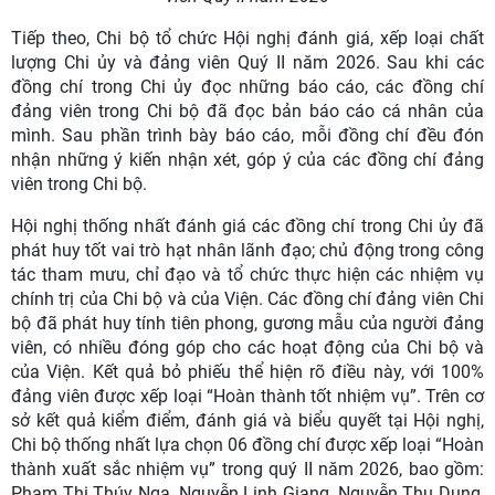
Tiếp theo, Chi bộ tổ chức Hội nghị đánh giá, xếp loại chất
lượng Chi ủy và đảng viên Quý II năm 2026. Sau khi các
đồng chí trong Chi ủy đọc những báo cáo, các đồng chí
đảng viên trong Chi bộ đã đọc bản báo cáo cá nhân của
mình. Sau phần trình bày báo cáo, mỗi đồng chí đều đón
nhận những ý kiến nhận xét, góp ý của các đồng chí đảng
viên trong Chi bộ.
Hội nghị thống nhất đánh giá các đồng chí trong Chi ủy đã
phát huy tốt vai trò hạt nhân lãnh đạo; chủ động trong công
tác tham mưu, chỉ đạo và tổ chức thực hiện các nhiệm vụ
chính trị của Chi bộ và của Viện. Các đồng chí đảng viên Chi
bộ đã phát huy tính tiên phong, gương mẫu của người đảng
viên, có nhiều đóng góp cho các hoạt động của Chi bộ và
của Viện. Kết quả bỏ phiếu thể hiện rõ điều này, với 100%
đảng viên được xếp loại “Hoàn thành tốt nhiệm vụ”. Trên cơ
sở kết quả kiểm điểm, đánh giá và biểu quyết tại Hội nghị,
Chi bộ thống nhất lựa chọn 06 đồng chí được xếp loại “Hoàn
thành xuất sắc nhiệm vụ” trong quý II năm 2026, bao gồm:
Phạm Thị Thúy Nga, Nguyễn Linh Giang, Nguyễn Thu Dung,