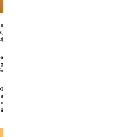
ui
c,
rị
óa
ng
ến
CO
là
ảm
ng