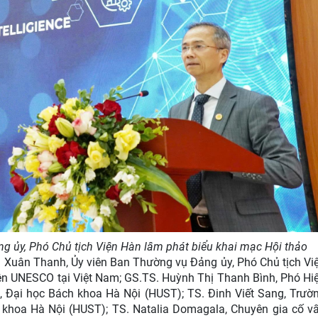
g ủy, Phó Chủ tịch Viện Hàn lâm phát biểu khai mạc Hội thảo
g Xuân Thanh, Ủy viên Ban Thường vụ Đảng ủy, Phó Chủ tịch Vi
iện UNESCO tại Việt Nam; GS.TS. Huỳnh Thị Thanh Bình, Phó Hi
, Đại học Bách khoa Hà Nội (HUST); TS. Đinh Viết Sang, Trườ
 khoa Hà Nội (HUST); TS. Natalia Domagala, Chuyên gia cố v