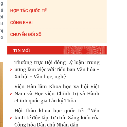
ng
uá
HỢP TÁC QUỐC TẾ
ới
CÔNG KHAI
át
hị
CHUYỂN ĐỔI SỐ
ạo
TIN MỚI
Thường trực Hội đồng Lý luận Trung
ương làm việc với Tiểu ban Văn hóa -
Xã hội - Văn học, nghệ
Viện Hàn lâm Khoa học xã hội Việt
Nam và Học viện Chính trị và Hành
chính quốc gia Lào ký Thỏa
Hội thảo khoa học quốc tế: “Nền
kinh tế độc lập, tự chủ: Sáng kiến của
Cộng hòa Dân chủ Nhân dân