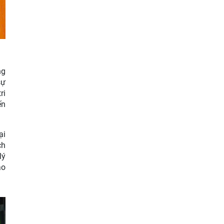
ng
sự
ri
ến
ại
ch
lý
ạo