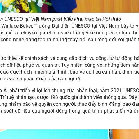
ện UNESCO tại Việt Nam phát biểu khai mạc tại Hội thảo
n Wallace Baker, Trưởng Đại diện UNESCO tại Việt Nam bày tỏ v
 giả và chuyên gia chính sách trong việc nâng cao nhận thứ
 công nghệ đang tạo ra những thay đổi sâu rộng đối với quản t
ức thiết kế chính sách và cung cấp dịch vụ công, từ tự động h
ích dữ liệu phục vụ quản trị. Tuy nhiên, cùng với những tiềm nă
đạo đức, trách nhiệm giải trình, bảo vệ dữ liệu cá nhân, định ki
móc với sự phán đoán của con người.
 AI phát triển vì lợi ích chung của nhân loại, năm 2021 UNES
rí tuệ nhân tạo, được 193 quốc gia thành viên thông qua. Đây 
 chung nhằm bảo vệ quyền con người, thúc đẩy bình đẳng, bảo đ
m soát dữ liệu của người dùng trong quá trình phát triển và ứ