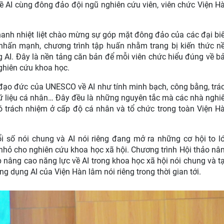
ề AI cùng đông đảo đội ngũ nghiên cứu viên, viên chức Viện H
nh nhiệt liệt chào mừng sự góp mặt đông đảo của các đại bi
hấn mạnh, chương trình tập huấn nhằm trang bị kiến thức n
g AI. Đây là nền tảng căn bản để mỗi viên chức hiểu đúng về b
nghiên cứu khoa học.
 đạo đức của UNESCO về AI như tính minh bạch, công bằng, trá
 dữ liệu cá nhân… Đây đều là những nguyên tắc mà các nhà nghi
 trách nhiệm ở cấp độ cá nhân và tổ chức trong toàn Viện H
 số nói chung và AI nói riêng đang mở ra những cơ hội to l
hỏ cho nghiên cứu khoa học xã hội. Chương trình Hội thảo nâ
p nâng cao năng lực về AI trong khoa học xã hội nói chung và t
g dụng AI của Viện Hàn lâm nói riêng trong thời gian tới.