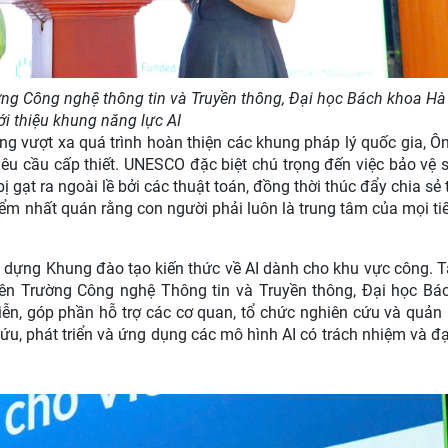
ờng Công nghệ thông tin và Truyền thông, Đại học Bách khoa Hà
ới thiệu khung năng lực AI
g vượt xa quá trình hoàn thiện các khung pháp lý quốc gia, Ô
êu cầu cấp thiết. UNESCO đặc biệt chú trọng đến việc bảo vệ 
ạt ra ngoài lề bởi các thuật toán, đồng thời thúc đẩy chia sẻ t
ểm nhất quán rằng con người phải luôn là trung tâm của mọi ti
 dựng Khung đào tạo kiến thức về AI dành cho khu vực công. T
ên Trường Công nghệ Thông tin và Truyền thông, Đại học Bá
iễn, góp phần hỗ trợ các cơ quan, tổ chức nghiên cứu và quản 
 cứu, phát triển và ứng dụng các mô hình AI có trách nhiệm và đ