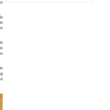
ngành Tuyên giáo của Đảng (1/8/1930
àn
– 1/8/2026): Công tác tuyên
Hội thảo khoa học “Một số vấn đề lý
ểu
luận về giá trị pháp quyền và phát
ền
ản
huy giá trị pháp quyền ở
ch
ên
àn
ớn
ng
ạo