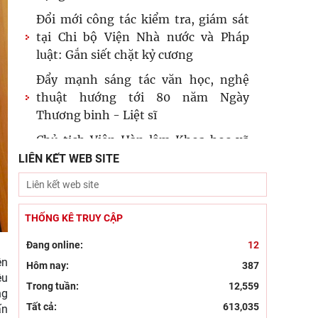
Đổi mới công tác kiểm tra, giám sát
tại Chi bộ Viện Nhà nước và Pháp
luật: Gắn siết chặt kỷ cương
Đẩy mạnh sáng tác văn học, nghệ
thuật hướng tới 80 năm Ngày
Thương binh - Liệt sĩ
Chủ tịch Viện Hàn lâm Khoa học xã
hội Việt Nam thăm và làm việc tại
LIÊN KẾT WEB SITE
Viện Khoa học Kinh tế và Xã hội
Dân chủ theo tư tưởng Hồ Chí Minh
và sự vận dụng tư tưởng Hồ Chí Minh
THỐNG KÊ TRUY CẬP
về dân chủ của Đảng Cộng sản
Đang online:
12
Khai mạc trưng bày “Kết nối truyền
ện
Hôm nay:
387
ệu
thống, vững bước tương lai”
Trong tuần:
12,559
ng
Kỷ niệm 96 năm Ngày truyền thống
Tất cả:
613,035
ấn