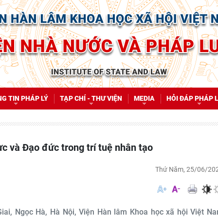
G TIN PHÁP LÝ
TẠP CHÍ - THƯ VIỆN
MEDIA
HỎI ĐÁP PHÁP 
ực và Đạo đức trong trí tuệ nhân tạo
Thứ Năm, 25/06/20
 Giai, Ngọc Hà, Hà Nội, Viện Hàn lâm Khoa học xã hội Việt N