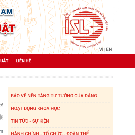
VI
EN
|
LUẬT
LIÊN HỆ
BẢO VỆ NỀN TẢNG TƯ TƯỞNG CỦA ĐẢNG
26
HOẠT ĐỘNG KHOA HỌC
TIN TỨC - SỰ KIỆN
am
HÀNH CHÍNH - TỔ CHỨC - ĐOÀN THỂ