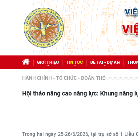
GIỚI THIỆU
TIN TỨC
ĐỀ TÀI - DỰ ÁN
THÔN
HÀNH CHÍNH - TỔ CHỨC - ĐOÀN THỂ
Hội thảo nâng cao năng lực: Khung năng l
Trong hai ngày 25-26/6/2026, tại trụ sở số 1 Liễu