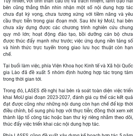
Tuy nhiên, với tinh thần cầu thị và trách nhiệm, lãnh đạo hai
bên cũng thẳng thắn nhìn nhận một số nội dung hợp tác
chưa đạt kỳ vọng, chưa tương xứng với tiềm năng và yêu
cầu thực tiễn trong giai đoạn mới. Sau khi ký MoU, hai bên
chưa xây dựng được các chương trình nghiên cứu chung
quy mô lớn; hoạt động đào tạo, bồi dưỡng cán bộ chưa
được thúc đẩy mạnh như trước; việc ứng dụng nền tảng số
và hình thức trực tuyến trong giao lưu học thuật còn hạn
chế.
Tại buổi làm việc, phía Viện Khoa học Kinh tế và Xã hội Quốc
gia Lào đã đề xuất 5 nhóm định hướng hợp tác trọng tâm
trong thời gian tới.
Trong đó, LASES đề nghị hai bên rà soát toàn diện việc triển
khai MoU giai đoạn 2023-2027, đánh giá cụ thể các kết quả
đạt được cũng như những nội dung còn hạn chế để kịp thời
điều chỉnh, bổ sung phù hợp với thực tiễn; đồng thời xem xét
thành lập tổ công tác hoặc ban thư ký riêng nhằm theo dõi,
thúc đẩy việc triển khai các nội dung hợp tác.
Phía LASES cũng đề xuất xây dựng kế hoạch hợp tác 5 năm