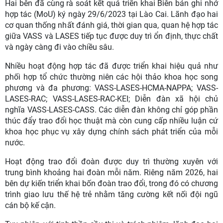
Hai bên đã cùng rà soát kết quả triển khai Biên bản ghi nhớ
hợp tác (MoU) ký ngày 29/6/2023 tại Lào Cai. Lãnh đạo hai
cơ quan thống nhất đánh giá, thời gian qua, quan hệ hợp tác
giữa VASS và LASES tiếp tục được duy trì ổn định, thực chất
và ngày càng đi vào chiều sâu.
Nhiều hoạt động hợp tác đã được triển khai hiệu quả như
phối hợp tổ chức thường niên các hội thảo khoa học song
phương và đa phương: VASS-LASES-HCMA-NAPPA; VASS-
LASES-RAC; VASS-LASES-RAC-KEI; Diễn đàn xã hội chủ
nghĩa VASS-LASES-CASS. Các diễn đàn không chỉ góp phần
thúc đẩy trao đổi học thuật mà còn cung cấp nhiều luận cứ
khoa học phục vụ xây dựng chính sách phát triển của mỗi
nước.
Hoạt động trao đổi đoàn được duy trì thường xuyên với
trung bình khoảng hai đoàn mỗi năm. Riêng năm 2026, hai
bên dự kiến triển khai bốn đoàn trao đổi, trong đó có chương
trình giao lưu thế hệ trẻ nhằm tăng cường kết nối đội ngũ
cán bộ kế cận.