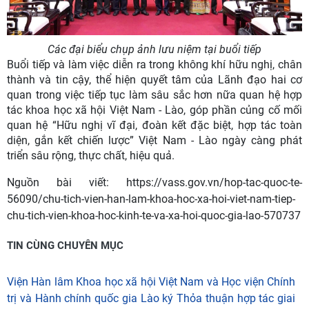
Các đại biểu chụp ảnh lưu niệm tại buổi tiếp
Buổi tiếp và làm việc diễn ra trong không khí hữu nghị, chân
thành và tin cậy, thể hiện quyết tâm của Lãnh đạo hai cơ
quan trong việc tiếp tục làm sâu sắc hơn nữa quan hệ hợp
tác khoa học xã hội Việt Nam - Lào, góp phần củng cố mối
quan hệ “Hữu nghị vĩ đại, đoàn kết đặc biệt, hợp tác toàn
diện, gắn kết chiến lược” Việt Nam - Lào ngày càng phát
triển sâu rộng, thực chất, hiệu quả.
Nguồn bài viết:
https://vass.gov.vn/hop-tac-quoc-te-
56090/chu-tich-vien-han-lam-khoa-hoc-xa-hoi-viet-nam-tiep-
chu-tich-vien-khoa-hoc-kinh-te-va-xa-hoi-quoc-gia-lao-570737
TIN CÙNG CHUYÊN MỤC
Viện Hàn lâm Khoa học xã hội Việt Nam và Học viện Chính
trị và Hành chính quốc gia Lào ký Thỏa thuận hợp tác giai