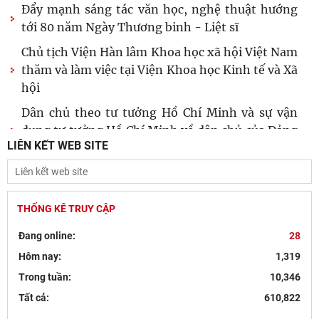
Đẩy mạnh sáng tác văn học, nghệ thuật hướng
tới 80 năm Ngày Thương binh - Liệt sĩ
Chủ tịch Viện Hàn lâm Khoa học xã hội Việt Nam
thăm và làm việc tại Viện Khoa học Kinh tế và Xã
hội
Dân chủ theo tư tưởng Hồ Chí Minh và sự vận
dụng tư tưởng Hồ Chí Minh về dân chủ của Đảng
LIÊN KẾT WEB SITE
Cộng sản
Kỷ niệm 96 năm Ngày truyền thống ngành
Tuyên giáo của Đảng (1/8/1930 – 1/8/2026):
Công tác tuyên
THỐNG KÊ TRUY CẬP
Hội thảo khoa học “Một số vấn đề lý luận về giá
Đang online:
28
trị pháp quyền và phát huy giá trị pháp quyền ở
Hôm nay:
1,319
Hội thảo khoa học quốc gia “Danh nhân văn hóa
Trong tuần:
10,346
Lê Quý Đôn - Di sản và giá trị thời đại"
Tất cả:
610,822