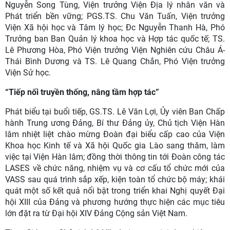
Nguyễn Song Tùng, Viện trưởng Viện Địa lý nhân văn và
Phát triển bền vững; PGS.TS. Chu Văn Tuấn, Viện trưởng
Viện Xã hội học và Tâm lý học; Đc Nguyễn Thanh Hà, Phó
Trưởng ban Ban Quản lý khoa học và Hợp tác quốc tế; TS.
Lê Phương Hòa, Phó Viện trưởng Viện Nghiên cứu Châu Á-
Thái Bình Dương và TS. Lê Quang Chắn, Phó Viện trưởng
Viện Sử học.
“Tiếp nối truyền thống, nâng tầm hợp tác”
Phát biểu tại buổi tiếp, GS.TS. Lê Văn Lợi, Ủy viên Ban Chấp
hành Trung ương Đảng, Bí thư Đảng ủy, Chủ tịch Viện Hàn
lâm nhiệt liệt chào mừng Đoàn đại biểu cấp cao của Viện
Khoa học Kinh tế và Xã hội Quốc gia Lào sang thăm, làm
việc tại Viện Hàn lâm; đồng thời thông tin tới Đoàn công tác
LASES về chức năng, nhiệm vụ và cơ cấu tổ chức mới của
VASS sau quá trình sắp xếp, kiện toàn tổ chức bộ máy; khái
quát một số kết quả nổi bật trong triển khai Nghị quyết Đại
hội XIII của Đảng và phương hướng thực hiện các mục tiêu
lớn đặt ra từ Đại hội XIV Đảng Cộng sản Việt Nam.