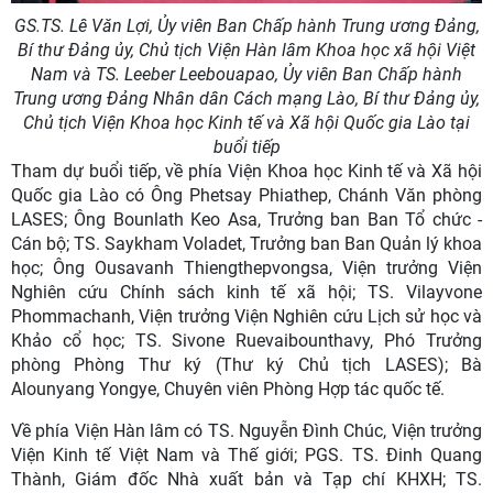
GS.TS. Lê Văn Lợi, Ủy viên Ban Chấp hành Trung ương Đảng,
Bí thư Đảng ủy, Chủ tịch Viện Hàn lâm Khoa học xã hội Việt
Nam và TS. Leeber Leebouapao, Ủy viên Ban Chấp hành
Trung ương Đảng Nhân dân Cách mạng Lào, Bí thư Đảng ủy,
Chủ tịch Viện Khoa học Kinh tế và Xã hội Quốc gia Lào tại
buổi tiếp
Tham dự buổi tiếp, về phía Viện Khoa học Kinh tế và Xã hội
Quốc gia Lào có Ông Phetsay Phiathep, Chánh Văn phòng
LASES; Ông Bounlath Keo Asa, Trưởng ban Ban Tổ chức -
Cán bộ; TS. Saykham Voladet, Trưởng ban Ban Quản lý khoa
học; Ông Ousavanh Thiengthepvongsa, Viện trưởng Viện
Nghiên cứu Chính sách kinh tế xã hội; TS. Vilayvone
Phommachanh, Viện trưởng Viện Nghiên cứu Lịch sử học và
Khảo cổ học; TS. Sivone Ruevaibounthavy, Phó Trưởng
phòng Phòng Thư ký (Thư ký Chủ tịch LASES); Bà
Alounyang Yongye, Chuyên viên Phòng Hợp tác quốc tế.
Về phía Viện Hàn lâm có TS. Nguyễn Đình Chúc, Viện trưởng
Viện Kinh tế Việt Nam và Thế giới; PGS. TS. Đinh Quang
Thành, Giám đốc Nhà xuất bản và Tạp chí KHXH; TS.