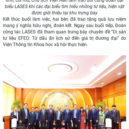
tình, cởi mở, Chủ tịch Viện Hàn lâm trao đổi cùng đoàn đại
biểu LASES khi các đại biểu tìm hiểu những tư liệu, hiện vật
được giới thiệu tại khu trưng bày
Kết thúc buổi làm việc, hai bên đã trao tặng quà lưu niệm
mang ý nghĩa hữu nghị, đoàn kết. Ngay sau buổi tiếp, Đoàn
công tác LASES đã tham quan trưng bày chuyên đề “Di sản
tư liệu EFEO: Từ dấu ấn lịch sử đến giá trị đương đại” do
Viện Thông tin Khoa học xã hội thực hiện.