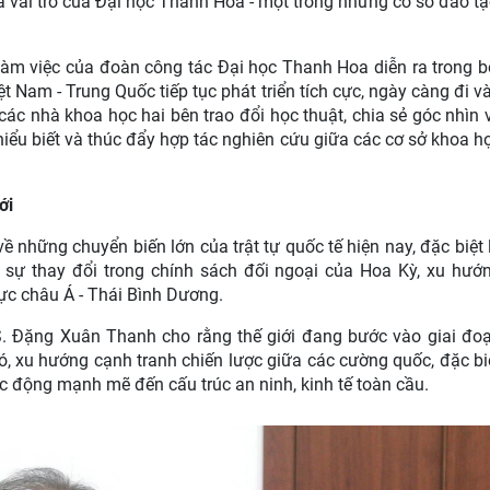
à vai trò của Đại học Thanh Hoa - một trong những cơ sở đào tạ
m việc của đoàn công tác Đại học Thanh Hoa diễn ra trong b
t Nam - Trung Quốc tiếp tục phát triển tích cực, ngày càng đi v
các nhà khoa học hai bên trao đổi học thuật, chia sẻ góc nhìn 
iểu biết và thúc đẩy hợp tác nghiên cứu giữa các cơ sở khoa h
ới
về những chuyển biến lớn của trật tự quốc tế hiện nay, đặc biệt 
 sự thay đổi trong chính sách đối ngoại của Hoa Kỳ, xu hướ
ực châu Á - Thái Bình Dương.
S. Đặng Xuân Thanh cho rằng thế giới đang bước vào giai đo
ó, xu hướng cạnh tranh chiến lược giữa các cường quốc, đặc bi
ác động mạnh mẽ đến cấu trúc an ninh, kinh tế toàn cầu.