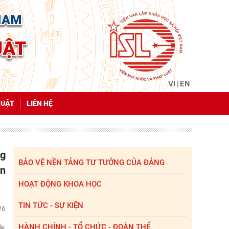
VI
EN
|
LUẬT
LIÊN HỆ
BẢO VỆ NỀN TẢNG TƯ TƯỞNG CỦA ĐẢNG
ên
HOẠT ĐỘNG KHOA HỌC
TIN TỨC - SỰ KIỆN
26
HÀNH CHÍNH - TỔ CHỨC - ĐOÀN THỂ