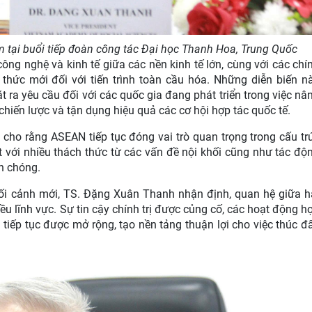
 tại buổi tiếp đoàn công tác Đại học Thanh Hoa, Trung Quốc
ng nghệ và kinh tế giữa các nền kinh tế lớn, cùng với các chí
hức mới đối với tiến trình toàn cầu hóa. Những diễn biến n
ra yêu cầu đối với các quốc gia đang phát triển trong việc nâ
hiến lược và tận dụng hiệu quả các cơ hội hợp tác quốc tế.
cho rằng ASEAN tiếp tục đóng vai trò quan trọng trong cấu tr
t với nhiều thách thức từ các vấn đề nội khối cũng như tác độ
h chóng.
ối cảnh mới, TS. Đặng Xuân Thanh nhận định, quan hệ giữa h
ều lĩnh vực. Sự tin cậy chính trị được củng cố, các hoạt động h
 tiếp tục được mở rộng, tạo nền tảng thuận lợi cho việc thúc đ