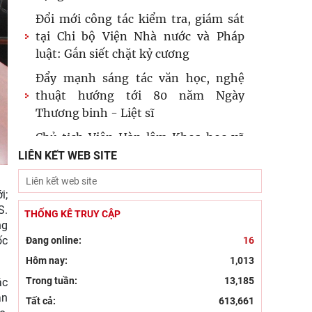
Đổi mới công tác kiểm tra, giám sát
tại Chi bộ Viện Nhà nước và Pháp
luật: Gắn siết chặt kỷ cương
Đẩy mạnh sáng tác văn học, nghệ
thuật hướng tới 80 năm Ngày
Thương binh - Liệt sĩ
Chủ tịch Viện Hàn lâm Khoa học xã
hội Việt Nam thăm và làm việc tại
LIÊN KẾT WEB SITE
Viện Khoa học Kinh tế và Xã hội
i;
Dân chủ theo tư tưởng Hồ Chí Minh
S.
và sự vận dụng tư tưởng Hồ Chí Minh
THỐNG KÊ TRUY CẬP
ng
về dân chủ của Đảng Cộng sản
ốc
Đang online:
16
Khai mạc trưng bày “Kết nối truyền
Hôm nay:
1,013
thống, vững bước tương lai”
Trong tuần:
13,185
ác
Kỷ niệm 96 năm Ngày truyền thống
an
Tất cả:
613,661