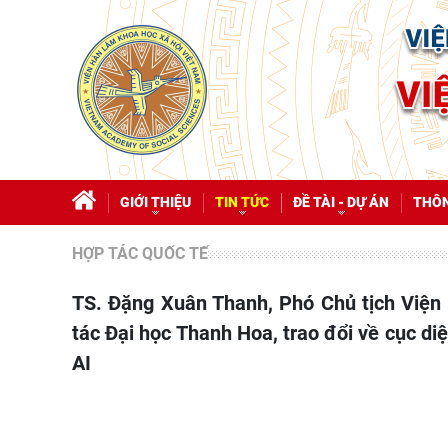
GIỚI THIỆU
TIN TỨC
ĐỀ TÀI - DỰ ÁN
THÔN
HỢP TÁC QUỐC TẾ
TS. Đặng Xuân Thanh, Phó Chủ tịch Viện Hàn lâm Khoa học xã hội Việt Nam tiếp đoàn công
tác Đại học Thanh Hoa, trao đổi về cục di
AI