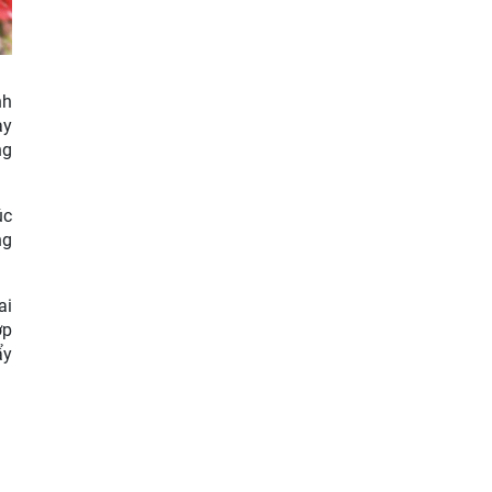
nh
ày
ng
úc
ng
ai
ợp
ẩy