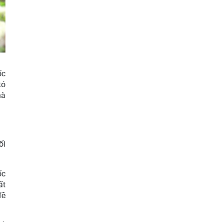
ốc
tỏ
hà
ối
ốc
ất
đề