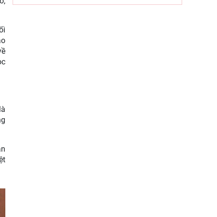
o,
ngành Tuyên giáo của Đảng (1/8/1930
– 1/8/2026): Công tác tuyên
ối
Hội thảo khoa học “Một số vấn đề lý
ào
luận về giá trị pháp quyền và phát
về
huy giá trị pháp quyền ở
ọc
là
ng
ạn
ệt