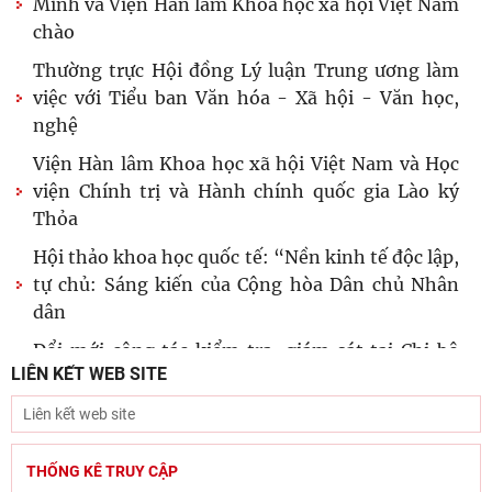
Minh và Viện Hàn lâm Khoa học xã hội Việt Nam
chào
Thường trực Hội đồng Lý luận Trung ương làm
việc với Tiểu ban Văn hóa - Xã hội - Văn học,
nghệ
Viện Hàn lâm Khoa học xã hội Việt Nam và Học
viện Chính trị và Hành chính quốc gia Lào ký
Thỏa
Hội thảo khoa học quốc tế: “Nền kinh tế độc lập,
tự chủ: Sáng kiến của Cộng hòa Dân chủ Nhân
dân
Đổi mới công tác kiểm tra, giám sát tại Chi bộ
LIÊN KẾT WEB SITE
Viện Nhà nước và Pháp luật: Gắn siết chặt kỷ
cương
Đẩy mạnh sáng tác văn học, nghệ thuật hướng
tới 80 năm Ngày Thương binh - Liệt sĩ
THỐNG KÊ TRUY CẬP