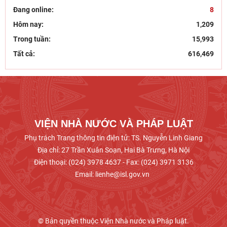
Chủ tịch Viện Hàn lâm Khoa học xã hội Việt Nam
Đang online:
8
thăm và làm việc tại Viện Khoa học Kinh tế và Xã
Hôm nay:
1,209
hội
Trong tuần:
15,993
Dân chủ theo tư tưởng Hồ Chí Minh và sự vận
Tất cả:
616,469
dụng tư tưởng Hồ Chí Minh về dân chủ của Đảng
Cộng sản
Khai mạc trưng bày “Kết nối truyền thống, vững
bước tương lai”
VIỆN NHÀ NƯỚC VÀ PHÁP LUẬT
Phụ trách Trang thông tin điện tử: TS. Nguyễn Linh Giang
Địa chỉ: 27 Trần Xuân Soạn, Hai Bà Trưng, Hà Nội
Điện thoại: (024) 3978 4637 - Fax: (024) 3971 3136
Email: lienhe@isl.gov.vn
© Bản quyền thuộc Viện Nhà nước và Pháp luật.