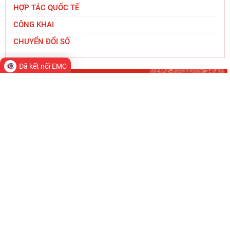
HỢP TÁC QUỐC TẾ
CÔNG KHAI
CHUYỂN ĐỔI SỐ
Đã kết nối EMC
TIN MỚI
Viện Hàn lâm Khoa học xã hội Việt Nam mở
rộng hợp tác với Viện Nghiên cứu Phát triển
Công nghiệp và
Đoàn công tác Học viện Chính trị quốc gia Hồ Chí
Minh và Viện Hàn lâm Khoa học xã hội Việt Nam
chào
Thường trực Hội đồng Lý luận Trung ương làm
việc với Tiểu ban Văn hóa - Xã hội - Văn học,
nghệ
Viện Hàn lâm Khoa học xã hội Việt Nam và Học