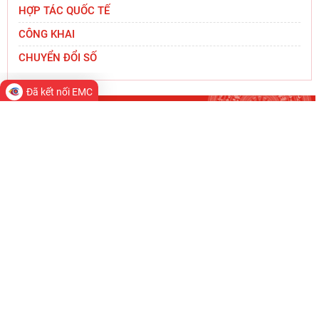
HỢP TÁC QUỐC TẾ
CÔNG KHAI
CHUYỂN ĐỔI SỐ
Đã kết nối EMC
TIN MỚI
Viện Nhà nước và Pháp luật tham dự Hội nghị
Tập huấn chuyên môn, nghiệp vụ năm 2026
Viện Hàn lâm Khoa học xã hội Việt Nam mở
rộng hợp tác với Viện Nghiên cứu Phát triển
Công nghiệp và
Đoàn công tác Học viện Chính trị quốc gia Hồ Chí
Minh và Viện Hàn lâm Khoa học xã hội Việt Nam
chào
Thường trực Hội đồng Lý luận Trung ương làm
việc với Tiểu ban Văn hóa - Xã hội - Văn học,