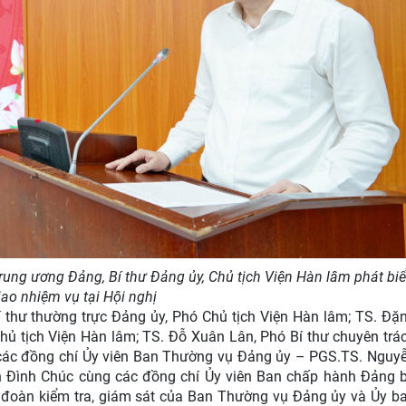
rung ương Đảng, Bí thư Đảng ủy, Chủ tịch Viện Hàn lâm phát bi
iao nhiệm vụ tại Hội nghị
thư thường trực Đảng ủy, Phó Chủ tịch Viện Hàn lâm; TS. Đặ
ủ tịch Viện Hàn lâm; TS. Đỗ Xuân Lân, Phó Bí thư chuyên trá
các đồng chí Ủy viên Ban Thường vụ Đảng ủy – PGS.TS. Nguy
 Đình Chúc cùng các đồng chí Ủy viên Ban chấp hành Đảng 
c đoàn kiểm tra, giám sát của Ban Thường vụ Đảng ủy và Ủy b