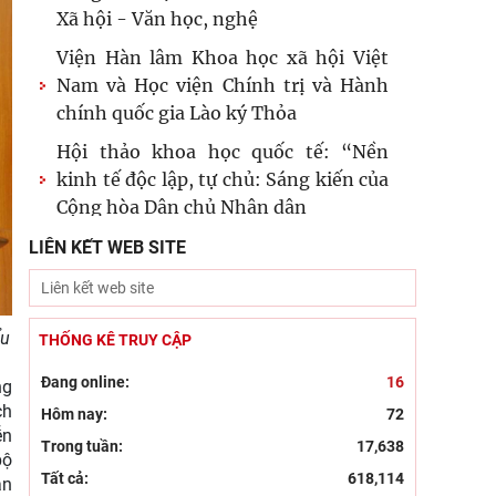
Xã hội - Văn học, nghệ
Viện Hàn lâm Khoa học xã hội Việt
Nam và Học viện Chính trị và Hành
chính quốc gia Lào ký Thỏa
Hội thảo khoa học quốc tế: “Nền
kinh tế độc lập, tự chủ: Sáng kiến của
Cộng hòa Dân chủ Nhân dân
Đổi mới công tác kiểm tra, giám sát
LIÊN KẾT WEB SITE
tại Chi bộ Viện Nhà nước và Pháp
luật: Gắn siết chặt kỷ cương
ểu
Đẩy mạnh sáng tác văn học, nghệ
THỐNG KÊ TRUY CẬP
thuật hướng tới 80 năm Ngày
Đang online:
16
ng
Thương binh - Liệt sĩ
ch
Hôm nay:
72
Chủ tịch Viện Hàn lâm Khoa học xã
ễn
Trong tuần:
17,638
bộ
hội Việt Nam thăm và làm việc tại
Tất cả:
618,114
an
Viện Khoa học Kinh tế và Xã hội