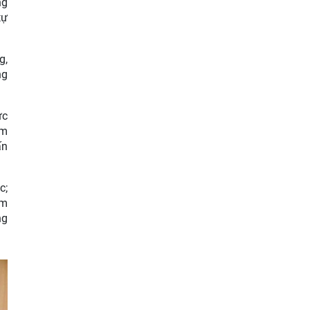
ng
tự
g,
ng
ực
àm
ấn
c;
ểm
ng