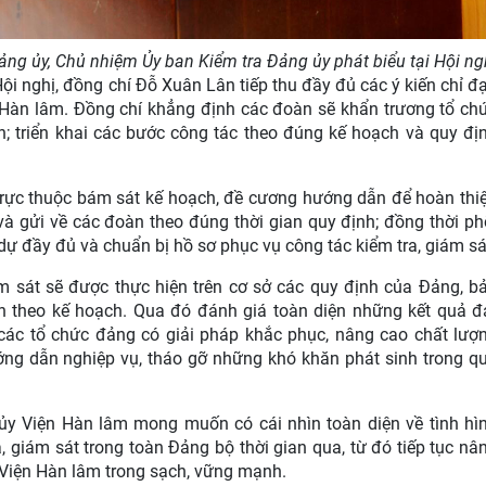
ảng ủy, Chủ nhiệm Ủy ban Kiểm tra Đảng ủy phát biểu tại Hội ng
Hội nghị, đồng chí Đỗ Xuân Lân tiếp thu đầy đủ các ý kiến chỉ đ
 Hàn lâm. Đồng chí khẳng định các đoàn sẽ khẩn trương tổ ch
n; triển khai các bước công tác theo đúng kế hoạch và quy đị
trực thuộc bám sát kế hoạch, đề cương hướng dẫn để hoàn thi
 và gửi về các đoàn theo đúng thời gian quy định; đồng thời ph
 dự đầy đủ và chuẩn bị hồ sơ phục vụ công tác kiểm tra, giám sá
ám sát sẽ được thực hiện trên cơ sở các quy định của Đảng, b
n theo kế hoạch. Qua đó đánh giá toàn diện những kết quả đ
các tổ chức đảng có giải pháp khắc phục, nâng cao chất lượ
ớng dẫn nghiệp vụ, tháo gỡ những khó khăn phát sinh trong q
ủy Viện Hàn lâm mong muốn có cái nhìn toàn diện về tình hì
, giám sát trong toàn Đảng bộ thời gian qua, từ đó tiếp tục nâ
 Viện Hàn lâm trong sạch, vững mạnh.