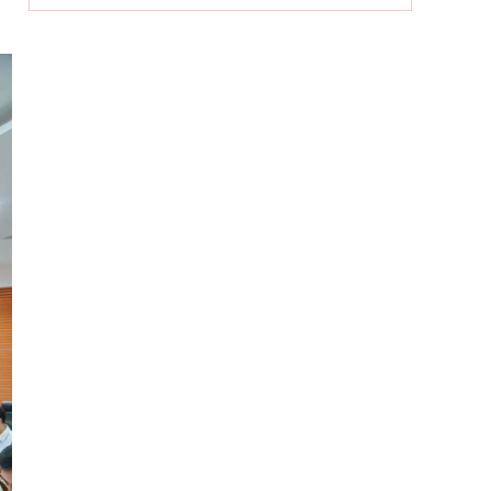
Dân chủ theo tư tưởng Hồ Chí Minh
và sự vận dụng tư tưởng Hồ Chí Minh
về dân chủ của Đảng Cộng sản
Khai mạc trưng bày “Kết nối truyền
thống, vững bước tương lai”