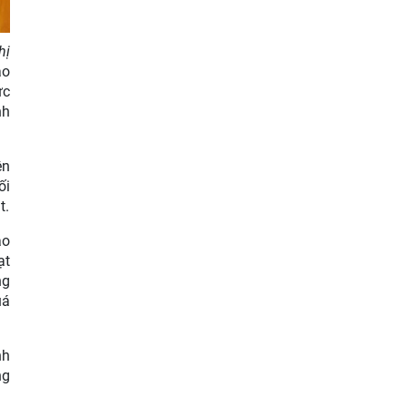
hị
ạo
ức
nh
ện
ối
t.
ảo
ạt
ng
uá
nh
ng