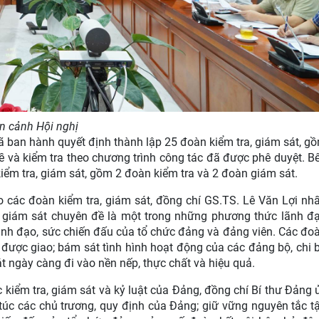
n cảnh Hội nghị
ban hành quyết định thành lập 25 đoàn kiểm tra, giám sát, g
 và kiểm tra theo chương trình công tác đã được phê duyệt. B
iểm tra, giám sát, gồm 2 đoàn kiểm tra và 2 đoàn giám sát.
ho các đoàn kiểm tra, giám sát, đồng chí GS.TS. Lê Văn Lợi nh
à giám sát chuyên đề là một trong những phương thức lãnh đ
ãnh đạo, sức chiến đấu của tổ chức đảng và đảng viên. Các đo
 được giao; bám sát tình hình hoạt động của các đảng bộ, chi 
át ngày càng đi vào nền nếp, thực chất và hiệu quả.
 kiểm tra, giám sát và kỷ luật của Đảng, đồng chí Bí thư Đảng 
túc các chủ trương, quy định của Đảng; giữ vững nguyên tắc t