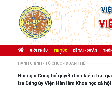
GIỚI THIỆU
TIN TỨC
ĐỀ TÀI - DỰ ÁN
THÔN
HÀNH CHÍNH - TỔ CHỨC - ĐOÀN THỂ
Hội nghị Công bố quyết định kiểm tra, giám sát của Ban Thường vụ Đảng ủy và Ủy ban Kiểm
tra Đảng ủy Viện Hàn lâm Khoa học xã hội