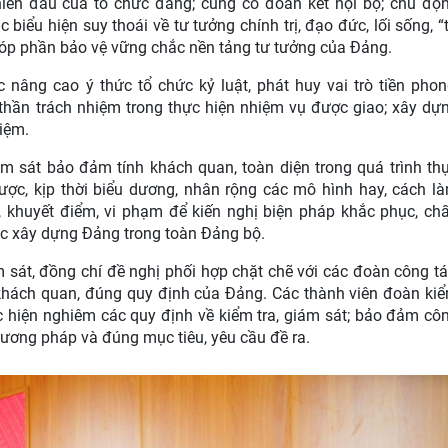
hiến đấu của tổ chức đảng; củng cố đoàn kết nội bộ; chủ độ
biểu hiện suy thoái về tư tưởng chính trị, đạo đức, lối sống, “
; góp phần bảo vệ vững chắc nền tảng tư tưởng của Đảng.
c nâng cao ý thức tổ chức kỷ luật, phát huy vai trò tiền phon
thần trách nhiệm trong thực hiện nhiệm vụ được giao; xây dự
iệm.
ám sát bảo đảm tính khách quan, toàn diện trong quá trình th
ợc, kịp thời biểu dương, nhân rộng các mô hình hay, cách l
ế, khuyết điểm, vi phạm để kiến nghị biện pháp khắc phục, ch
ác xây dựng Đảng trong toàn Đảng bộ.
m sát, đồng chí đề nghị phối hợp chặt chẽ với các đoàn công tá
c, khách quan, đúng quy định của Đảng. Các thành viên đoàn ki
ực hiện nghiêm các quy định về kiểm tra, giám sát; bảo đảm cô
hương pháp và đúng mục tiêu, yêu cầu đề ra.