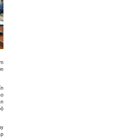
ồm
ên
ấn
ạo
àn
bộ
ủy
ập