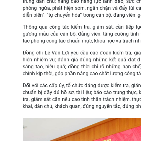
trung dân chủ; nâng cao năng lực lãnh đạo, sức c
phòng ngừa, phát hiện sớm, ngăn chặn và đẩy lùi các 
diễn biến”, “tự chuyển hóa” trong cán bộ, đảng viên
Thông qua công tác kiểm tra, giám sát, cần tiếp tụ
gương mẫu của cán bộ, đảng viên; tăng cường tinh 
tác phong công tác chuẩn mực, khoa học và trách nh
Đồng chí Lê Văn Lợi yêu cầu các đoàn kiểm tra, gi
hiện nhiệm vụ; đánh giá đúng những kết quả đạt đư
sáng tạo, hiệu quả; đồng thời chỉ rõ những hạn ch
chỉnh kịp thời, góp phần nâng cao chất lượng công t
Đối với các cấp ủy, tổ chức đảng được kiểm tra, giá
chuẩn bị đầy đủ hồ sơ, tài liệu; báo cáo trung thự
tra, giám sát cần nêu cao tinh thần trách nhiệm, th
khai, dân chủ, khách quan, đúng nguyên tắc, đúng p