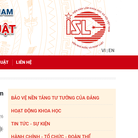
VI
EN
|
LUẬT
LIÊN HỆ
BẢO VỆ NỀN TẢNG TƯ TƯỞNG CỦA ĐẢNG
HOẠT ĐỘNG KHOA HỌC
26
TIN TỨC - SỰ KIỆN
HÀNH CHÍNH - TỔ CHỨC - ĐOÀN THỂ