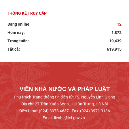
Đẩy mạnh sáng tác văn học, nghệ thuật hướng
tới 80 năm Ngày Thương binh - Liệt sĩ
THỐNG KÊ TRUY CẬP
Chủ tịch Viện Hàn lâm Khoa học xã hội Việt Nam
Đang online:
12
thăm và làm việc tại Viện Khoa học Kinh tế và Xã
Hôm nay:
1,872
hội
Trong tuần:
19,439
Dân chủ theo tư tưởng Hồ Chí Minh và sự vận
Tất cả:
619,915
dụng tư tưởng Hồ Chí Minh về dân chủ của Đảng
Cộng sản
Khai mạc trưng bày “Kết nối truyền thống, vững
bước tương lai”
VIỆN NHÀ NƯỚC VÀ PHÁP LUẬT
Phụ trách Trang thông tin điện tử: TS. Nguyễn Linh Giang
Địa chỉ: 27 Trần Xuân Soạn, Hai Bà Trưng, Hà Nội
Điện thoại: (024) 3978 4637 - Fax: (024) 3971 3136
Email: lienhe@isl.gov.vn