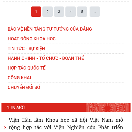
1
2
3
4
5
...
BẢO VỆ NỀN TẢNG TƯ TƯỞNG CỦA ĐẢNG
HOẠT ĐỘNG KHOA HỌC
TIN TỨC - SỰ KIỆN
HÀNH CHÍNH - TỔ CHỨC - ĐOÀN THỂ
HỢP TÁC QUỐC TẾ
CÔNG KHAI
CHUYỂN ĐỔI SỐ
TIN MỚI
Viện Hàn lâm Khoa học xã hội Việt Nam mở
rộng hợp tác với Viện Nghiên cứu Phát triển