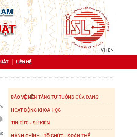
VI
EN
|
LUẬT
LIÊN HỆ
BẢO VỆ NỀN TẢNG TƯ TƯỞNG CỦA ĐẢNG
26
HOẠT ĐỘNG KHOA HỌC
TIN TỨC - SỰ KIỆN
ác
HÀNH CHÍNH - TỔ CHỨC - ĐOÀN THỂ