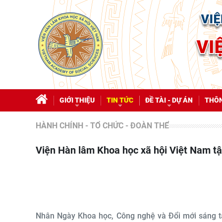
GIỚI THIỆU
TIN TỨC
ĐỀ TÀI - DỰ ÁN
THÔN
HÀNH CHÍNH - TỔ CHỨC - ĐOÀN THỂ
Viện Hàn lâm Khoa học xã hội Việt Nam tậ
Nhân Ngày Khoa học, Công nghệ và Đổi mới sáng t