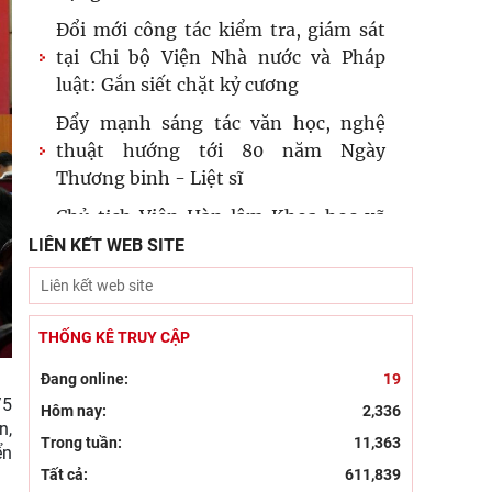
Đổi mới công tác kiểm tra, giám sát
tại Chi bộ Viện Nhà nước và Pháp
luật: Gắn siết chặt kỷ cương
Đẩy mạnh sáng tác văn học, nghệ
thuật hướng tới 80 năm Ngày
Thương binh - Liệt sĩ
Chủ tịch Viện Hàn lâm Khoa học xã
hội Việt Nam thăm và làm việc tại
LIÊN KẾT WEB SITE
Viện Khoa học Kinh tế và Xã hội
Dân chủ theo tư tưởng Hồ Chí Minh
và sự vận dụng tư tưởng Hồ Chí Minh
THỐNG KÊ TRUY CẬP
về dân chủ của Đảng Cộng sản
Đang online:
19
Khai mạc trưng bày “Kết nối truyền
/5
Hôm nay:
2,336
n,
thống, vững bước tương lai”
Trong tuần:
11,363
ển
Kỷ niệm 96 năm Ngày truyền thống
Tất cả:
611,839