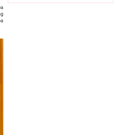
ngành Tuyên giáo của Đảng (1/8/1930
oa
– 1/8/2026): Công tác tuyên
ng
Hội thảo khoa học “Một số vấn đề lý
oa
luận về giá trị pháp quyền và phát
huy giá trị pháp quyền ở