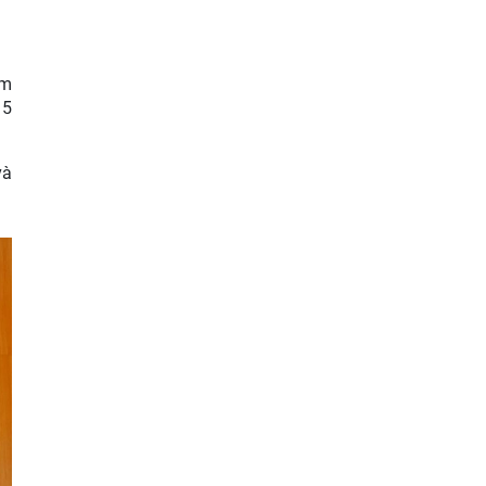
ầm
 5
và