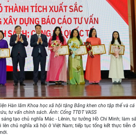
iện Hàn lâm Khoa học xã hội tặng Bằng khen cho tập thể và cá
 cứu, tư vấn chính sách. Ảnh: Cổng TTĐT VASS
n sáng tạo chủ nghĩa Mác - Lênin, tư tưởng Hồ Chí Minh; làm s
lên chủ nghĩa xã hội ở Việt Nam; tiếp tục tổng kết thực tiễn đ
mới.