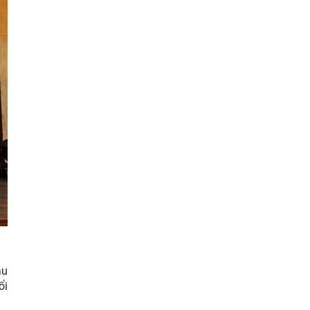
âu
ổi