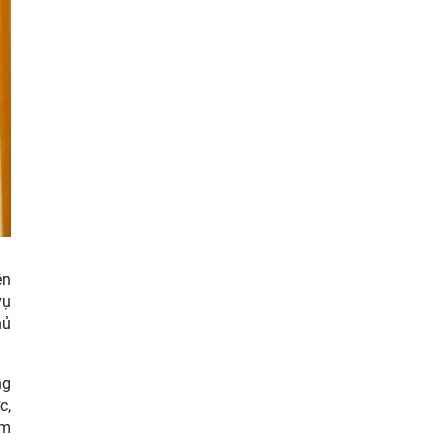
ện
vụ
hủ
ng
c,
am