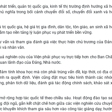
t triển, quản trị quốc gia, kinh tế thị trường định hướng xã h
ủ nghĩa trong bối cảnh chuyển đổi số, chuyển đổi xanh và h
trị quốc gia, hệ giá trị gia đình, dân tộc, tôn giáo, an sinh xã h
hằm tạo nền tảng lý luận phục vụ phát triển bền vững.
tư vấn và tham gia đánh giá việc thực hiện chủ trương của Đản
i và nhân văn.
quả nghiên cứu của Viện phải phục vụ trực tiếp hơn cho Ban Ch
 quan lãnh đạo của Đảng, Nhà nước.
ảm tính khoa học mà còn phải trúng vấn đề, kịp thời, có địa c
trình ra quyết định. Viện cũng đặt mục tiêu hình thành các nh
, phân tích dữ liệu, đánh giá tác động chính sách, khảo sát 
 mở rộng hợp tác quốc tế theo chiều sâu. Hoạt động đào tạo s
g đội ngũ, gắn kết chặt chẽ hơn giữa các viện nghiên cứu chuy
c khuyến khích tham gia sâu hơn vào công tác giảng dạy, hướ