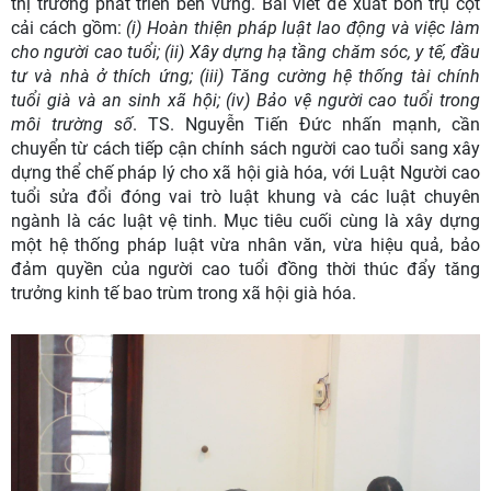
thị trường phát triển bền vững. Bài viết đề xuất bốn trụ cột
cải cách gồm:
(i) H
oàn thiện pháp luật lao động và việc làm
cho người cao tuổi;
(ii) X
ây dựng hạ tầng chăm sóc, y tế
, đầu
tư
và nhà ở thích ứng;
(iii) T
ăng cường hệ thống tài chính
tuổi già và an sinh xã hội;
(iv) B
ảo vệ người cao tuổi trong
môi trường số
.
TS. Nguyễn Tiến Đức
nhấn mạnh
,
cần
chuyển từ cách tiếp cận chính sách người cao tuổi sang xây
dựng thể chế pháp lý cho xã hội già hóa, với Luật Người cao
tuổi sửa đổi đóng vai trò luật khung và các luật chuyên
ngành là các luật vệ tinh. Mục tiêu cuối cùng là xây dựng
một hệ thống pháp luật vừa nhân văn, vừa hiệu quả, bảo
đảm quyền của người cao tuổi đồng thời thúc đẩy tăng
trưởng kinh tế bao trùm trong xã hội già hóa.