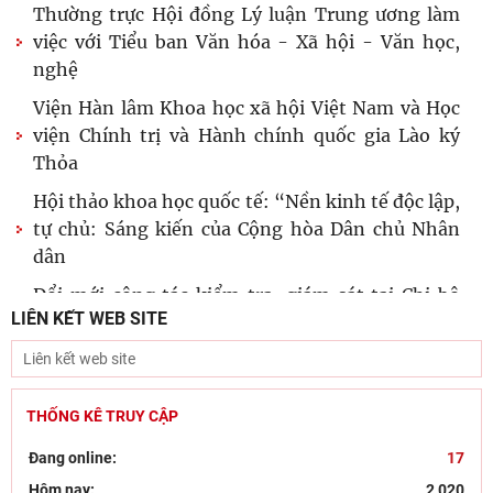
Thường trực Hội đồng Lý luận Trung ương làm
việc với Tiểu ban Văn hóa - Xã hội - Văn học,
nghệ
Viện Hàn lâm Khoa học xã hội Việt Nam và Học
viện Chính trị và Hành chính quốc gia Lào ký
Thỏa
Hội thảo khoa học quốc tế: “Nền kinh tế độc lập,
tự chủ: Sáng kiến của Cộng hòa Dân chủ Nhân
dân
Đổi mới công tác kiểm tra, giám sát tại Chi bộ
LIÊN KẾT WEB SITE
Viện Nhà nước và Pháp luật: Gắn siết chặt kỷ
cương
Đẩy mạnh sáng tác văn học, nghệ thuật hướng
tới 80 năm Ngày Thương binh - Liệt sĩ
THỐNG KÊ TRUY CẬP
Chủ tịch Viện Hàn lâm Khoa học xã hội Việt Nam
Đang online:
17
thăm và làm việc tại Viện Khoa học Kinh tế và Xã
Hôm nay:
2,020