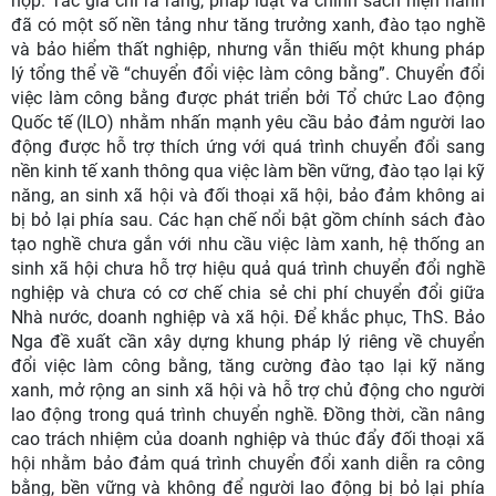
hợp. Tác giả chỉ ra rằng
,
pháp luật và chính sách hiện hành
đã có một số nền tảng như tăng trưởng xanh, đào tạo nghề
và bảo hiểm thất nghiệp, nhưng vẫn thiếu một khung pháp
lý tổng thể về “chuyển đổi việc làm công bằng”.
C
huyển đổi
việc làm công bằng được phát triển bởi Tổ chức Lao động
Quốc tế (ILO) nhằm nhấn mạnh yêu cầu bảo đảm người lao
động được hỗ trợ thích ứng với quá trình chuyển đổi sang
nền kinh tế xanh thông qua việc làm bền vững, đào tạo lại kỹ
năng, an sinh xã hội và đối thoại xã hội, bảo đảm không ai
bị bỏ lại phía sau
.
Các hạn chế nổi bật gồm chính sách đào
tạo nghề chưa gắn với nhu cầu việc làm xanh, hệ thống an
sinh xã hội chưa hỗ trợ hiệu quả quá trình chuyển đổi nghề
nghiệp và chưa có cơ chế chia sẻ chi phí chuyển đổi giữa
Nhà nước, doanh nghiệp và xã hội. Để khắc phục,
ThS. Bảo
Nga
đề xuất
cần
xây dựng khung pháp lý riêng về chuyển
đổi việc làm công bằng, tăng cường đào tạo lại kỹ năng
xanh, mở rộng an sinh xã hội và hỗ trợ chủ động cho người
lao động trong quá trình chuyển nghề. Đồng thời, cần nâng
cao trách nhiệm của doanh nghiệp và thúc đẩy đối thoại xã
hội nhằm bảo đảm quá trình chuyển đổi xanh diễn ra công
bằng, bền vững và không để người lao động bị bỏ lại phía