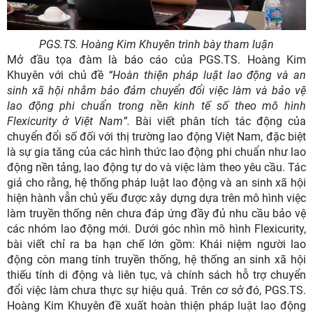
PGS.TS. Hoàng Kim Khuyên trình bày tham luận
Mở đầu tọa đàm là báo cáo của PGS.TS. Hoàng Kim
Khuyên với chủ đề
“
Hoàn thiện pháp luật lao động và an
sinh xã hội nhằm bảo đảm chuyển đổi việc làm và bảo vệ
lao động phi chuẩn trong nền kinh tế số theo mô hình
Flexicurity ở Việt Nam
”.
Bài viết phân tích tác động của
chuyển đổi số đối với thị trường lao động Việt Nam, đặc biệt
là sự gia tăng của các hình thức lao động phi chuẩn như lao
động nền tảng, lao động tự do và việc làm theo yêu cầu. Tác
giả cho rằng
,
hệ thống pháp luật lao động và an sinh xã hội
hiện hành vẫn chủ yếu được xây dựng dựa trên mô hình việc
làm truyền thống nên chưa đáp ứng đầy đủ nhu cầu bảo vệ
các nhóm lao động mới. Dưới góc nhìn mô hình Flexicurity,
bài viết chỉ ra ba hạn chế lớn gồm:
K
hái niệm người lao
động còn mang tính truyền thống, hệ thống an sinh xã hội
thiếu tính di động và liên tục, và chính sách hỗ trợ chuyển
đổi việc làm chưa thực sự hiệu quả. Trên cơ sở đó,
PGS.TS.
Hoàng Kim Khuyên
đề xuất hoàn thiện pháp luật lao động