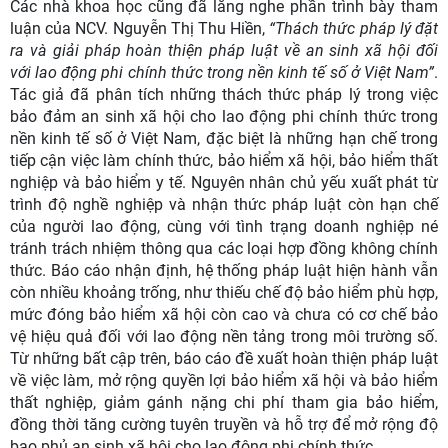
Các nhà khoa học cũng đã lắng nghe phần trình bày tham
luận của NCV. Nguyễn Thị Thu Hiền,
“Thách thức pháp lý đặt
ra và giải pháp hoàn thiện pháp luật về an sinh xã hội đối
với lao động phi chính thức trong nền kinh tế số ở Việt Nam”
.
Tác giả đã
phân tích những thách thức pháp lý trong việc
bảo đảm an sinh xã hội cho lao động phi chính thức trong
nền kinh tế số ở Việt Nam, đặc biệt là những hạn chế trong
tiếp cận việc làm chính thức, bảo hiểm xã hội, bảo hiểm thất
nghiệp và bảo hiểm y tế. Nguyên nhân chủ yếu xuất phát từ
trình độ nghề nghiệp và nhận thức pháp luật còn hạn chế
của người lao động, cùng với tình trạng doanh nghiệp né
tránh trách nhiệm thông qua các loại hợp đồng không chính
thức.
Báo cáo nhận định,
hệ thống pháp luật hiện hành vẫn
còn nhiều khoảng trống, như thiếu chế độ bảo hiểm phù hợp,
mức đóng bảo hiểm xã hội còn cao và chưa có cơ chế bảo
vệ hiệu quả đối với lao động nền tảng trong môi trường số.
Từ những bất cập trên
, b
áo cáo
đề xuất hoàn thiện pháp luật
về việc làm, mở rộng quyền lợi bảo hiểm xã hội và bảo hiểm
thất nghiệp, giảm gánh nặng chi phí tham gia bảo hiểm,
đồng thời tăng cường tuyên truyền và hỗ trợ để mở rộng độ
bao phủ an sinh xã hội cho lao động phi chính thức.