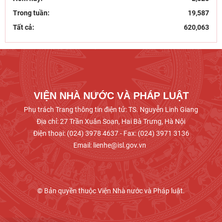
hội
Trong tuần:
19,587
Dân chủ theo tư tưởng Hồ Chí Minh và sự vận
Tất cả:
620,063
dụng tư tưởng Hồ Chí Minh về dân chủ của Đảng
Cộng sản
Khai mạc trưng bày “Kết nối truyền thống, vững
bước tương lai”
VIỆN NHÀ NƯỚC VÀ PHÁP LUẬT
Phụ trách Trang thông tin điện tử: TS. Nguyễn Linh Giang
Địa chỉ: 27 Trần Xuân Soạn, Hai Bà Trưng, Hà Nội
Điện thoại: (024) 3978 4637 - Fax: (024) 3971 3136
Email: lienhe@isl.gov.vn
© Bản quyền thuộc Viện Nhà nước và Pháp luật.