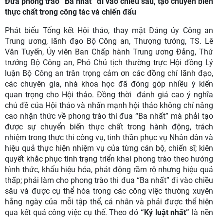
Đưa phong trào “Ba nhất” đi vào chiều sâu, tạo chuyển biến
thực chất trong công tác và chiến đấu
Phát biểu Tổng kết Hội thảo, thay mặt Đảng ủy Công an
Trung ương, lãnh đạo Bộ Công an, Thượng tướng, TS. Lê
Văn Tuyến, Ủy viên Ban Chấp hành Trung ương Đảng, Thứ
trưởng Bộ Công an, Phó Chủ tịch thường trực Hội đồng Lý
luận Bộ Công an trân trọng cảm ơn các đồng chí lãnh đạo,
các chuyên gia, nhà khoa học đã đóng góp nhiều ý kiến
quan trọng cho Hội thảo. Đồng thời đánh giá cao ý nghĩa
chủ đề của Hội thảo và nhấn mạnh hội thảo không chỉ nâng
cao nhận thức về phong trào thi đua “Ba nhất” mà phải tạo
được sự chuyển biến thực chất trong hành động, trách
nhiệm trong thực thi công vụ, tinh thần phục vụ Nhân dân và
hiệu quả thực hiện nhiệm vụ của từng cán bộ, chiến sĩ; kiên
quyết khắc phục tình trạng triển khai phong trào theo hướng
hình thức, khẩu hiệu hóa, phát động rầm rộ nhưng hiệu quả
thấp; phải làm cho phong trào thi đua “Ba nhất” đi vào chiều
sâu và được cụ thể hóa trong các công việc thường xuyên
hằng ngày của mỗi tập thể, cá nhân và phải được thể hiện
qua kết quả công việc cụ thể. Theo đó
“Kỷ luật nhất”
là nền