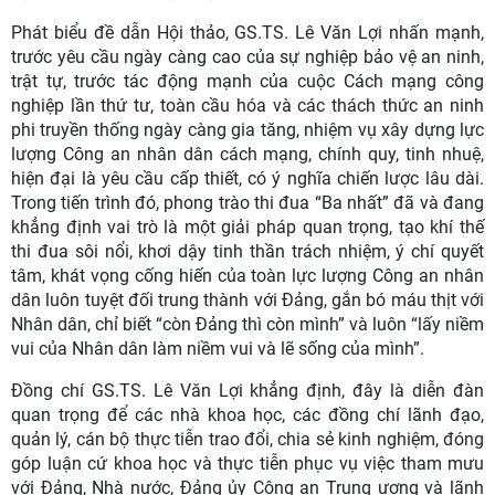
Phát biểu đề dẫn Hội thảo, GS.TS. Lê Văn Lợi nhấn mạnh,
trước yêu cầu ngày càng cao của sự nghiệp bảo vệ an ninh,
trật tự, trước tác động mạnh của cuộc Cách mạng công
nghiệp lần thứ tư, toàn cầu hóa và các thách thức an ninh
phi truyền thống ngày càng gia tăng, nhiệm vụ xây dựng lực
lượng Công an nhân dân cách mạng, chính quy, tinh nhuệ,
hiện đại là yêu cầu cấp thiết, có ý nghĩa chiến lược lâu dài.
Trong tiến trình đó, phong trào thi đua “Ba nhất” đã và đang
khẳng định vai trò là một giải pháp quan trọng, tạo khí thế
thi đua sôi nổi, khơi dậy tinh thần trách nhiệm, ý chí quyết
tâm, khát vọng cống hiến của toàn lực lượng Công an nhân
dân luôn tuyệt đối trung thành với Đảng, gắn bó máu thịt với
Nhân dân, chỉ biết “còn Đảng thì còn mình” và luôn “lấy niềm
vui của Nhân dân làm niềm vui và lẽ sống của mình”.
Đồng chí GS.TS. Lê Văn Lợi khẳng định, đây là diễn đàn
quan trọng để các nhà khoa học, các đồng chí lãnh đạo,
quản lý, cán bộ thực tiễn trao đổi, chia sẻ kinh nghiệm, đóng
góp luận cứ khoa học và thực tiễn phục vụ việc tham mưu
với Đảng, Nhà nước, Đảng ủy Công an Trung ương và lãnh