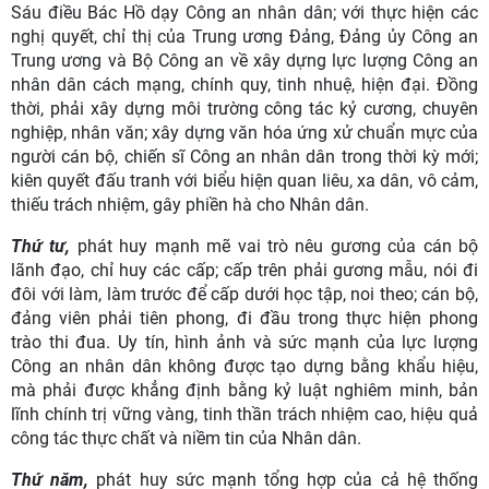
Sáu điều Bác Hồ dạy Công an nhân dân; với thực hiện các
nghị quyết, chỉ thị của Trung ương Đảng, Đảng ủy Công an
Trung ương và Bộ Công an về xây dựng lực lượng Công an
nhân dân cách mạng, chính quy, tinh nhuệ, hiện đại. Đồng
thời, phải xây dựng môi trường công tác kỷ cương, chuyên
nghiệp, nhân văn; xây dựng văn hóa ứng xử chuẩn mực của
người cán bộ, chiến sĩ Công an nhân dân trong thời kỳ mới;
kiên quyết đấu tranh với biểu hiện quan liêu, xa dân, vô cảm,
thiếu trách nhiệm, gây phiền hà cho Nhân dân.
Thứ tư,
phát huy mạnh mẽ vai trò nêu gương của cán bộ
lãnh đạo, chỉ huy các cấp; cấp trên phải gương mẫu, nói đi
đôi với làm, làm trước để cấp dưới học tập, noi theo; cán bộ,
đảng viên phải tiên phong, đi đầu trong thực hiện phong
trào thi đua. Uy tín, hình ảnh và sức mạnh của lực lượng
Công an nhân dân không được tạo dựng bằng khẩu hiệu,
mà phải được khẳng định bằng kỷ luật nghiêm minh, bản
lĩnh chính trị vững vàng, tinh thần trách nhiệm cao, hiệu quả
công tác thực chất và niềm tin của Nhân dân.
Thứ năm,
phát huy sức mạnh tổng hợp của cả hệ thống