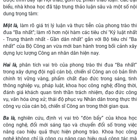
biểu, nhà khoa học đã tập trung thảo luận sâu và một số nội
dung trọng tâm:
Một là,
làm rõ giá trị lý luận và thực tiễn của phong trào thi
đua “Ba nhất”; làm rõ hơn nội hàm các tiêu chí "Kỷ luật nhất
- Trung thành nhất - Gần dân nhất" gắn với Bộ tiêu chí “Ba
nhất” của Bộ Công an vừa mới ban hành trong bối cảnh xây
dựng lực lượng Công an nhân dân hiện nay.
Hai là,
phân tích vai trò của phong trào thi đua “Ba nhất”
trong xây dựng đội ngũ cán bộ, chiến sĩ Công an có bản lĩnh
chính trị vững vàng, phẩm chất đạo đức trong sáng, tinh
thông nghiệp vụ, pháp luật, khoa học công nghệ; đồng thời,
đánh giá khách quan tinh thần trách nhiệm, đạo đức công
vụ, văn hóa ứng xử; thái độ phục vụ Nhân dân trong thực thi
công vụ của cán bộ, chiến sĩ Công an trong thời gian qua.
Ba là,
nghiên cứu, định vị vai trò “đòn bẩy” của khoa học
công nghệ, đổi mới sáng tạo và chuyển đổi số trong việc
nâng cao hiệu quả thực hiện phong trào. Khoa học công
nghệ không chỉ là công cụ nâng cao hiệu quả công tác mà