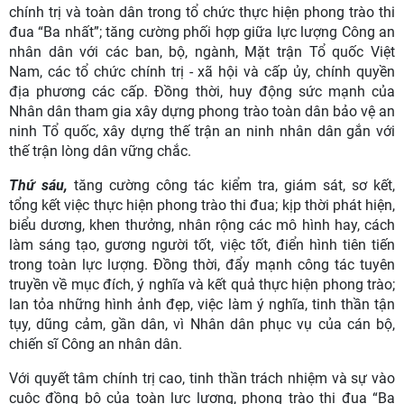
chính trị và toàn dân trong tổ chức thực hiện phong trào thi
đua “Ba nhất”; tăng cường phối hợp giữa lực lượng Công an
nhân dân với các ban, bộ, ngành, Mặt trận Tổ quốc Việt
Nam, các tổ chức chính trị - xã hội và cấp ủy, chính quyền
địa phương các cấp. Đồng thời, huy động sức mạnh của
Nhân dân tham gia xây dựng phong trào toàn dân bảo vệ an
ninh Tổ quốc, xây dựng thế trận an ninh nhân dân gắn với
thế trận lòng dân vững chắc.
Thứ sáu,
tăng cường công tác kiểm tra, giám sát, sơ kết,
tổng kết việc thực hiện phong trào thi đua; kịp thời phát hiện,
biểu dương, khen thưởng, nhân rộng các mô hình hay, cách
làm sáng tạo, gương người tốt, việc tốt, điển hình tiên tiến
trong toàn lực lượng. Đồng thời, đẩy mạnh công tác tuyên
truyền về mục đích, ý nghĩa và kết quả thực hiện phong trào;
lan tỏa những hình ảnh đẹp, việc làm ý nghĩa, tinh thần tận
tụy, dũng cảm, gần dân, vì Nhân dân phục vụ của cán bộ,
chiến sĩ Công an nhân dân.
Với quyết tâm chính trị cao, tinh thần trách nhiệm và sự vào
cuộc đồng bộ của toàn lực lượng, phong trào thi đua “Ba