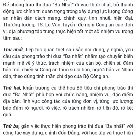
Để phong trào thi đua “Ba Nhất” đi vào thực chất, trở thành
động lực chính trị quan trọng trong xây dựng lực lượng Công
an nhân dân cách mạng, chính quy, tinh nhuệ, hiện đại,
Thượng tướng, TS. Lê Văn Tuyến đề nghị Công an các đơn
vị, địa phương tập trung thực hiện tốt một số nhiệm vụ trọng
tâm sau:
Thứ nhất,
tiếp tục quán triệt sâu sắc nội dung, ý nghĩa, yêu
cầu của phong trào thi đua “Ba nhất” nhằm tạo chuyển biến
mạnh mẽ về ý thức, trách nhiệm của cán bộ, chiến sĩ, đảm
bảo mỗi chiến sĩ Công an thực sự là bạn, người bảo vệ Nhân
dân, theo đúng tinh thần chỉ đạo của Bộ Công an.
Thứ hai,
khẩn trương cụ thể hóa Bộ tiêu chí phong trào thi
đua “Ba Nhất” phù hợp với chức năng, nhiệm vụ, đặc điểm
địa bàn, lĩnh vực công tác của từng đơn vị, từng lực lượng;
bảo đảm rõ người, rõ việc, rõ trách nhiệm, rõ tiến độ, rõ kết
quả.
Thứ ba,
gắn việc thực hiện phong trào thi đua “Ba nhất” với
công tác xây dựng, chỉnh đốn Đảng; với học tập và thực hiện