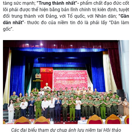
tàng sức mạnh;
“Trung thành nhất”-
phẩm chất đạo đức cốt
lõi phải được thể hiện bằng bản lĩnh chính trị kiên định, tuyệt
đối trung thành với Đảng, với Tổ quốc, với Nhân dân;
“Gần
dân nhất”
- thước đo của niềm tin đó là phải lấy “Dân làm
gốc”.
Các đại biểu tham dự chụp ảnh lưu niệm tại Hội thảo