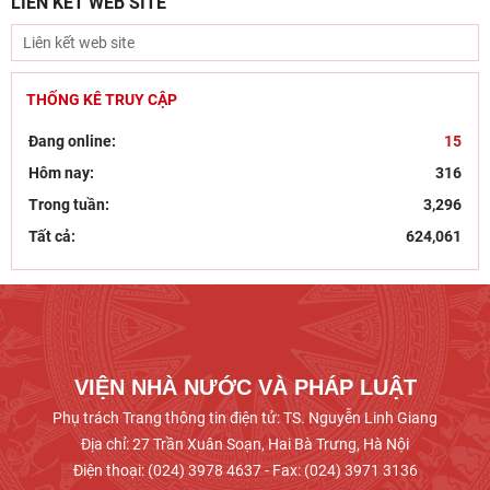
LIÊN KẾT WEB SITE
dân
Đổi mới công tác kiểm tra, giám sát tại Chi bộ
Viện Nhà nước và Pháp luật: Gắn siết chặt kỷ
cương
THỐNG KÊ TRUY CẬP
Đẩy mạnh sáng tác văn học, nghệ thuật hướng
Đang online:
15
tới 80 năm Ngày Thương binh - Liệt sĩ
Hôm nay:
316
Chủ tịch Viện Hàn lâm Khoa học xã hội Việt Nam
Trong tuần:
3,296
thăm và làm việc tại Viện Khoa học Kinh tế và Xã
Tất cả:
624,061
hội
Dân chủ theo tư tưởng Hồ Chí Minh và sự vận
dụng tư tưởng Hồ Chí Minh về dân chủ của Đảng
Cộng sản
VIỆN NHÀ NƯỚC VÀ PHÁP LUẬT
Phụ trách Trang thông tin điện tử: TS. Nguyễn Linh Giang
Địa chỉ: 27 Trần Xuân Soạn, Hai Bà Trưng, Hà Nội
Điện thoại: (024) 3978 4637 - Fax: (024) 3971 3136