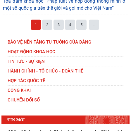
Tọa đàm khoa học “Pháp luật về hợp đồng thông minh ở
một số quốc gia trên thế giới và gợi mở cho Việt Nam”
1
2
3
4
5
...
BẢO VỆ NỀN TẢNG TƯ TƯỞNG CỦA ĐẢNG
HOẠT ĐỘNG KHOA HỌC
TIN TỨC - SỰ KIỆN
HÀNH CHÍNH - TỔ CHỨC - ĐOÀN THỂ
HỢP TÁC QUỐC TẾ
CÔNG KHAI
CHUYỂN ĐỔI SỐ
TIN MỚI