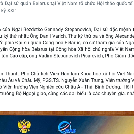
à Đại sứ quán Belarus tại Việt Nam tổ chức Hội thảo quốc tế
 kỷ XXI”.
ện của Ngài Bezdetko Gennady Stepanovich, Đại sứ đặc mệnh 
 ký thứ nhất; Ông Danil Varich, Thư ký thứ ba và ông Alexande
a. Về phía Đại sứ quán Cộng hòa Belarus, có sự tham gia của Ngà
yền Cộng hòa Belarus tại Cộng hòa Xã hội chủ nghĩa Việt Nam
tán Cao cấp; ông Vadim Stepanovich Pisarevich, Phó Giám đốc
ân Thanh, Phó Chủ tịch Viện Hàn lâm Khoa học xã hội Việt Na
hâu Âu và Châu Mỹ; PGS.TS. Nguyễn Xuân Trung, Viện trưởng V
ó Viện trưởng Viện Nghiên cứu Châu Á - Thái Bình Dương. Hội 
ưởng Bộ Ngoại giao, cùng các đại biểu là các chuyên gia, nh