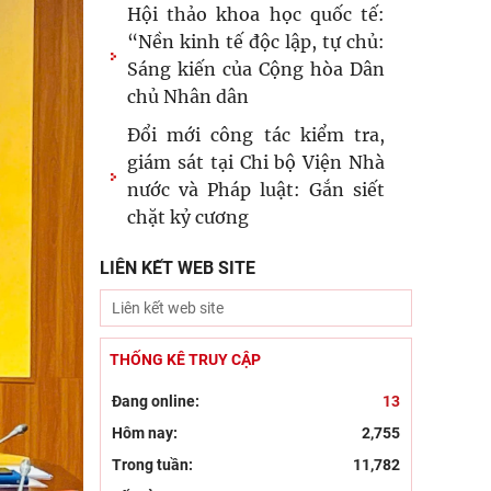
Hội thảo khoa học quốc tế:
“Nền kinh tế độc lập, tự chủ:
Sáng kiến của Cộng hòa Dân
chủ Nhân dân
Đổi mới công tác kiểm tra,
giám sát tại Chi bộ Viện Nhà
nước và Pháp luật: Gắn siết
chặt kỷ cương
Đẩy mạnh sáng tác văn học,
LIÊN KẾT WEB SITE
nghệ thuật hướng tới 80 năm
Ngày Thương binh - Liệt sĩ
Chủ tịch Viện Hàn lâm Khoa
THỐNG KÊ TRUY CẬP
học xã hội Việt Nam thăm và
Đang online:
làm việc tại Viện Khoa học
13
Kinh tế và Xã hội
Hôm nay:
2,755
Trong tuần:
11,782
Dân chủ theo tư tưởng Hồ