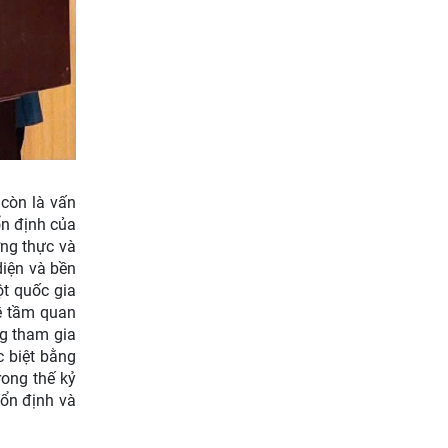
còn là vấn
ổn định của
ơng thực và
diện và bền
ột quốc gia
ề tầm quan
ng tham gia
c biệt bằng
rong thế kỷ
 ổn định và