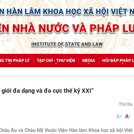
G TIN PHÁP LÝ
TẠP CHÍ - THƯ VIỆN
MEDIA
HỎI ĐÁP PHÁP 
ế giới đa dạng và đa cực thế kỷ XXI”
Thứ Ba
 Châu Âu và Châu Mỹ thuộc Viện Hàn lâm Khoa học xã hội Việt