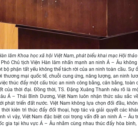
àn lâm Khoa học xã hội Việt Nam, phát biểu khai mạc Hội thảo
, Phó Chủ tịch Viện Hàn lâm nhấn mạnh an ninh Á – Âu không 
t bộ phận tất yếu không thể tách rời của an ninh toàn cầu. Sự 
tới thương mại quốc tế, chuỗi cung ứng, năng lượng, an ninh lư
, việc thúc đẩy một cấu trúc an ninh công bằng, cân bằng, toàn 
ết của thời đại. Đồng thời, TS. Đặng Xuâng Thanh nêu rõ là m
âu Á – Thái Bình Dương, Việt Nam luôn nhận thức sâu sắc v
với phát triển đất nước. Việt Nam không lựa chọn đối đầu, khô
hời kiên trì thúc đẩy đối thoại, hợp tác và giải quyết các khá
nh vì vậy, Việt Nam đặc biệt coi trọng vấn đề an ninh Á – Âu t
ốc gia tại khu vực Á – Âu nhằm cùng nhau thúc đẩy hòa bình,