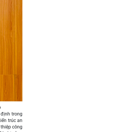
o
định trong
iến trúc an
 thiệp công