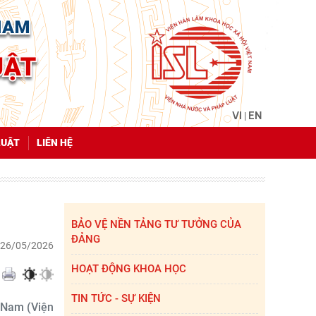
VI
EN
|
LUẬT
LIÊN HỆ
BẢO VỆ NỀN TẢNG TƯ TƯỞNG CỦA 
ĐẢNG
, 26/05/2026
HOẠT ĐỘNG KHOA HỌC
TIN TỨC - SỰ KIỆN
 Nam (Viện