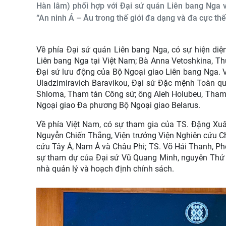
Hàn lâm) phối hợp với Đại sứ quán Liên bang Nga v
“An ninh Á – Âu trong thế giới đa dạng và đa cực thế
Về phía Đại sứ quán Liên bang Nga, có sự hiện di
Liên bang Nga tại Việt Nam; Bà Anna Vetoshkina, Thư
Đại sứ lưu động của Bộ Ngoại giao Liên bang Ng
Uladzimiravich Baravikou, Đại sứ Đặc mệnh Toàn qu
Shloma, Tham tán Công sứ; ông Aleh Holubeu, Tham 
Ngoại giao Đa phương Bộ Ngoại giao Belarus.
Về phía Việt Nam, có sự tham gia của TS. Đặng Xu
Nguyễn Chiến Thắng, Viện trưởng Viện Nghiên cứu C
cứu Tây Á, Nam Á và Châu Phi; TS. Võ Hải Thanh, Ph
sự tham dự của Đại sứ Vũ Quang Minh, nguyên Thứ tr
nhà quản lý và hoạch định chính sách.