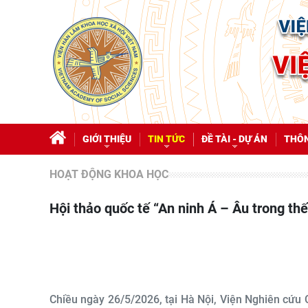
GIỚI THIỆU
TIN TỨC
ĐỀ TÀI - DỰ ÁN
THÔN
HOẠT ĐỘNG KHOA HỌC
Hội thảo quốc tế “An ninh Á – Âu trong th
Chiều ngày 26/5/2026, tại Hà Nội, Viện Nghiên cứu