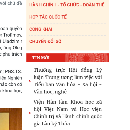
 với chủ đề
HÀNH CHÍNH - TỔ CHỨC - ĐOÀN THỂ
HỢP TÁC QUỐC TẾ
toàn quyền
CÔNG KHAI
r Trofimov,
i Uladzimir
CHUYỂN ĐỔI SỐ
; ông Oleg
 phụ trách
TIN MỚI
Thường trực Hội đồng Lý
m; PGS.TS.
luận Trung ương làm việc với
iện Nghiên
thảo còn có
Tiểu ban Văn hóa - Xã hội -
à khoa học,
Văn học, nghệ
Viện Hàn lâm Khoa học xã
hội Việt Nam và Học viện
Chính trị và Hành chính quốc
gia Lào ký Thỏa