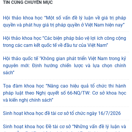
Các đại biểu tham dự chụp ảnh lưu niệm tại Hội thảo
Thông qua các tham luận và các ý kiến trao đổi, hội thảo
tiếp tục bổ sung luận cứ khoa học và thực tiễn phục vụ
nghiên cứu, hoạch định và hoàn thiện chủ trương, chính
sách phát triển; đồng thời đề xuất các giải pháp nhằm phát
huy tiềm năng, lợi thế của thành phố Hải Phòng, góp phần
xây dựng Hải Phòng trở thành trung tâm công nghiệp, cảng
biển, logistics và đổi mới sáng tạo của vùng Bắc Bộ, đóng
góp tích cực vào mục tiêu phát triển đất nước đến năm 2030
và tầm nhìn đến năm 2045.
Nguồn bài viết:
Cổng TTĐT Viện Hàn lâm KHXH Việt Nam
TIN CÙNG CHUYÊN MỤC
Hội thảo khoa học “Một số vấn đề lý luận về giá trị pháp
quyền và phát huy giá trị pháp quyền ở Việt Nam hiện nay”
Hội thảo khoa học “Các biện pháp bảo vệ lợi ích công cộng
trong các cam kết quốc tế về đầu tư của Việt Nam”