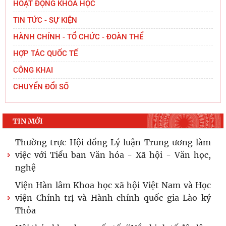
Sinh hoạt khoa học Đề tài cơ sở “Quyền làm chủ của nhân
dân trong Nhà nước pháp quyền xã hội chủ nghĩa Việt Nam
trong kỷ nguyên mới”
Tọa đàm khoa học “Pháp luật về hợp đồng thông minh ở
một số quốc gia trên thế giới và gợi mở cho Việt Nam”
1
2
3
4
5
...
BẢO VỆ NỀN TẢNG TƯ TƯỞNG CỦA ĐẢNG
HOẠT ĐỘNG KHOA HỌC
TIN TỨC - SỰ KIỆN
HÀNH CHÍNH - TỔ CHỨC - ĐOÀN THỂ
HỢP TÁC QUỐC TẾ
CÔNG KHAI