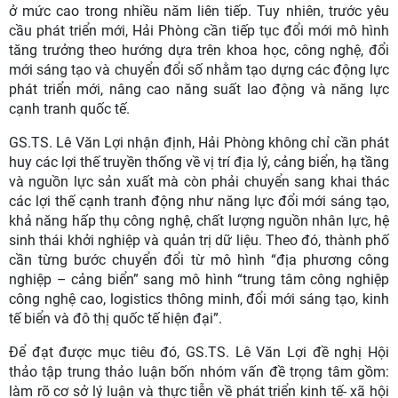
ở mức cao trong nhiều năm liên tiếp. Tuy nhiên, trước yêu
cầu phát triển mới, Hải Phòng cần tiếp tục đổi mới mô hình
tăng trưởng theo hướng dựa trên khoa học, công nghệ, đổi
mới sáng tạo và chuyển đổi số nhằm tạo dựng các động lực
phát triển mới, nâng cao năng suất lao động và năng lực
cạnh tranh quốc tế.
GS.TS. Lê Văn Lợi nhận định, Hải Phòng không chỉ cần phát
huy các lợi thế truyền thống về vị trí địa lý, cảng biển, hạ tầng
và nguồn lực sản xuất mà còn phải chuyển sang khai thác
các lợi thế cạnh tranh động như năng lực đổi mới sáng tạo,
khả năng hấp thụ công nghệ, chất lượng nguồn nhân lực, hệ
sinh thái khởi nghiệp và quản trị dữ liệu. Theo đó, thành phố
cần từng bước chuyển đổi từ mô hình “địa phương công
nghiệp – cảng biển” sang mô hình “trung tâm công nghiệp
công nghệ cao, logistics thông minh, đổi mới sáng tạo, kinh
tế biển và đô thị quốc tế hiện đại”.
Để đạt được mục tiêu đó, GS.TS. Lê Văn Lợi đề nghị Hội
thảo tập trung thảo luận bốn nhóm vấn đề trọng tâm gồm:
làm rõ cơ sở lý luận và thực tiễn về phát triển kinh tế- xã hội