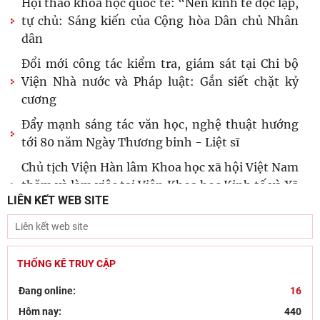
CHUYỂN ĐỔI SỐ
TIN MỚI
Thường trực Hội đồng Lý luận Trung ương làm
việc với Tiểu ban Văn hóa - Xã hội - Văn học,
nghệ
Viện Hàn lâm Khoa học xã hội Việt Nam và Học
viện Chính trị và Hành chính quốc gia Lào ký
Thỏa
Hội thảo khoa học quốc tế: “Nền kinh tế độc lập,
tự chủ: Sáng kiến của Cộng hòa Dân chủ Nhân
dân
Đổi mới công tác kiểm tra, giám sát tại Chi bộ
Viện Nhà nước và Pháp luật: Gắn siết chặt kỷ
cương