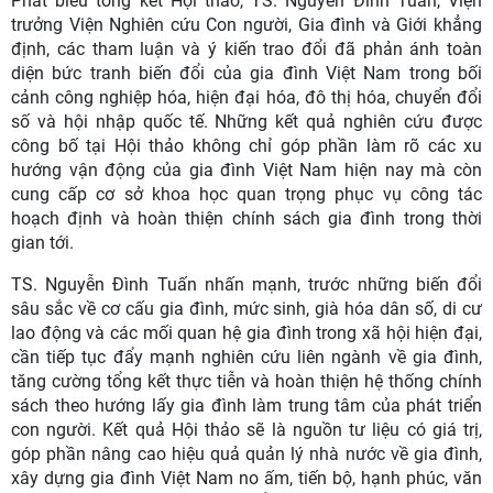
Phát biểu tổng kết Hội thảo, TS. Nguyễn Đình Tuấn, Viện
trưởng Viện Nghiên cứu Con người, Gia đình và Giới khẳng
định, các tham luận và ý kiến trao đổi đã phản ánh toàn
diện bức tranh biến đổi của gia đình Việt Nam trong bối
cảnh công nghiệp hóa, hiện đại hóa, đô thị hóa, chuyển đổi
số và hội nhập quốc tế. Những kết quả nghiên cứu được
công bố tại Hội thảo không chỉ góp phần làm rõ các xu
hướng vận động của gia đình Việt Nam hiện nay mà còn
cung cấp cơ sở khoa học quan trọng phục vụ công tác
hoạch định và hoàn thiện chính sách gia đình trong thời
gian tới.
TS. Nguyễn Đình Tuấn nhấn mạnh, trước những biến đổi
sâu sắc về cơ cấu gia đình, mức sinh, già hóa dân số, di cư
lao động và các mối quan hệ gia đình trong xã hội hiện đại,
cần tiếp tục đẩy mạnh nghiên cứu liên ngành về gia đình,
tăng cường tổng kết thực tiễn và hoàn thiện hệ thống chính
sách theo hướng lấy gia đình làm trung tâm của phát triển
con người. Kết quả Hội thảo sẽ là nguồn tư liệu có giá trị,
góp phần nâng cao hiệu quả quản lý nhà nước về gia đình,
xây dựng gia đình Việt Nam no ấm, tiến bộ, hạnh phúc, văn