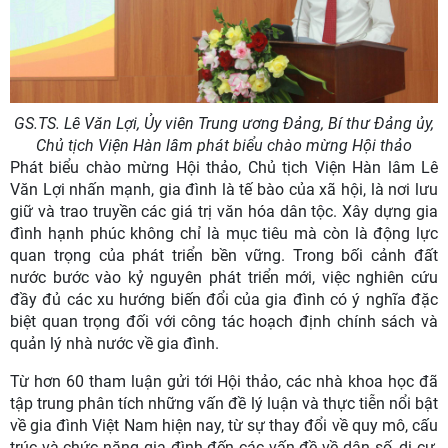
GS.TS. Lê Văn Lợi, Ủy viên Trung ương Đảng, Bí thư Đảng ủy,
Chủ tịch Viện Hàn lâm phát biểu chào mừng Hội thảo
Phát biểu chào mừng Hội thảo, Chủ tịch Viện Hàn lâm Lê
Văn Lợi nhấn mạnh, gia đình là tế bào của xã hội, là nơi lưu
giữ và trao truyền các giá trị văn hóa dân tộc. Xây dựng gia
đình hạnh phúc không chỉ là mục tiêu mà còn là động lực
quan trọng của phát triển bền vững. Trong bối cảnh đất
nước bước vào kỷ nguyên phát triển mới, việc nghiên cứu
đầy đủ các xu hướng biến đổi của gia đình có ý nghĩa đặc
biệt quan trọng đối với công tác hoạch định chính sách và
quản lý nhà nước về gia đình.
Từ hơn 60 tham luận gửi tới Hội thảo, các nhà khoa học đã
tập trung phân tích những vấn đề lý luận và thực tiễn nổi bật
về gia đình Việt Nam hiện nay, từ sự thay đổi về quy mô, cấu
trúc và chức năng gia đình đến các vấn đề về dân số, di cư,