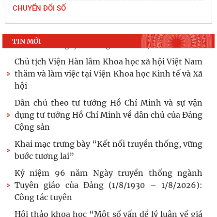
Viện Nhà nước và Pháp luật: Gắn siết chặt kỷ
CHUYỂN ĐỔI SỐ
cương
Đẩy mạnh sáng tác văn học, nghệ thuật hướng
TIN MỚI
tới 80 năm Ngày Thương binh - Liệt sĩ
Chủ tịch Viện Hàn lâm Khoa học xã hội Việt Nam
thăm và làm việc tại Viện Khoa học Kinh tế và Xã
hội
Dân chủ theo tư tưởng Hồ Chí Minh và sự vận
dụng tư tưởng Hồ Chí Minh về dân chủ của Đảng
Cộng sản
Khai mạc trưng bày “Kết nối truyền thống, vững
bước tương lai”
Kỷ niệm 96 năm Ngày truyền thống ngành
Tuyên giáo của Đảng (1/8/1930 – 1/8/2026):
Công tác tuyên
Hội thảo khoa học “Một số vấn đề lý luận về giá