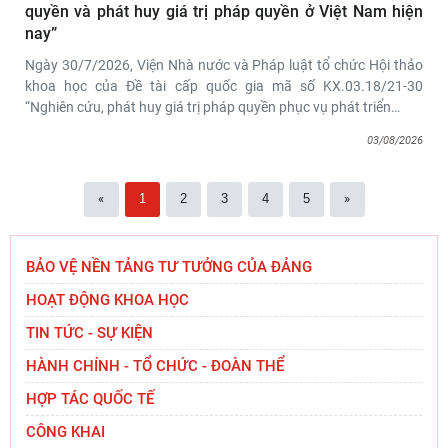
quyền và phát huy giá trị pháp quyền ở Việt Nam hiện
nay”
Ngày 30/7/2026, Viện Nhà nước và Pháp luật tổ chức Hội thảo
khoa học của Đề tài cấp quốc gia mã số KX.03.18/21-30
“Nghiên cứu, phát huy giá trị pháp quyền phục vụ phát triển
…
03/08/2026
Thường trực Hội đồng Lý luận Trung ương làm
việc với Tiểu ban Văn hóa - Xã hội - Văn học,
«
1
2
3
4
5
»
nghệ
Viện Hàn lâm Khoa học xã hội Việt Nam và Học
BẢO VỆ NỀN TẢNG TƯ TƯỞNG CỦA ĐẢNG
viện Chính trị và Hành chính quốc gia Lào ký
HOẠT ĐỘNG KHOA HỌC
Thỏa
TIN TỨC - SỰ KIỆN
Hội thảo khoa học quốc tế: “Nền kinh tế độc lập,
HÀNH CHÍNH - TỔ CHỨC - ĐOÀN THỂ
tự chủ: Sáng kiến của Cộng hòa Dân chủ Nhân
dân
HỢP TÁC QUỐC TẾ
Đổi mới công tác kiểm tra, giám sát tại Chi bộ
CÔNG KHAI