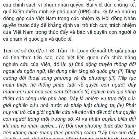
của chính sách vi phạm nhân quyền. Bài viết dẫn chứng kết
quả Kiểm điểm định kỳ phổ quát (UPR) chu kỳ IV và những
đóng góp của Việt Nam trong các nhiệm kỳ Hội đồng Nhân
quyền trước đây để khẳng định vai trò tích cực, trách nhiệm
của Việt Nam trong thúc đẩy và bảo vệ quyền con người ở
cả phạm vi quốc gia và quốc tế.
Trên cơ sở đó,
đ/c ThS. Trần Thị Loan
đề xuất
05
giải pháp
có tính thực tiễn cao, đặc biệt liên quan đến chức năng
nghiên cứu của Viện, đó là:
(i) Chủ động
truyền thông đối
ngoại
đa ngôn ngữ, tận dụng nền tàng số quốc gia; (ii)
Tăng
cường
đối thoại
song phương và đa phương; (iii) T
iếp tục
hoàn thiện
hệ thống
pháp luật về quyền con người,
đẩy
mạnh nội luật hóa các cam kết quốc tế, nghiên cứu gia nhập
thêm các công ước phù hợp. Đây là nhiệm vụ trực tiếp của
giới nghiên cứu nhà nước và pháp luật chúng ta; (iv) P
hát
huy vai trò của giới nghiên cứu
về các vấn đề mới như quyền
con người trong môi trường số, AI và nhân quyền, biến đổi
khí hậu và nhân quyền…; (v) Đ
ổi mới phương thức đấu tranh
trên không gian mạng
theo phương châm “Lấy tích cực đẩy