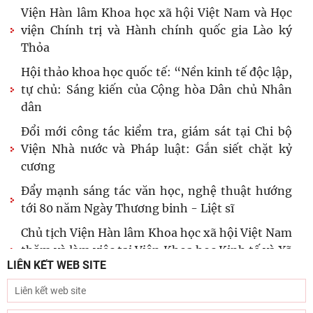
Viện Hàn lâm Khoa học xã hội Việt Nam và Học
viện Chính trị và Hành chính quốc gia Lào ký
Thỏa
Hội thảo khoa học quốc tế: “Nền kinh tế độc lập,
tự chủ: Sáng kiến của Cộng hòa Dân chủ Nhân
dân
Đổi mới công tác kiểm tra, giám sát tại Chi bộ
Viện Nhà nước và Pháp luật: Gắn siết chặt kỷ
cương
Đẩy mạnh sáng tác văn học, nghệ thuật hướng
tới 80 năm Ngày Thương binh - Liệt sĩ
Chủ tịch Viện Hàn lâm Khoa học xã hội Việt Nam
thăm và làm việc tại Viện Khoa học Kinh tế và Xã
LIÊN KẾT WEB SITE
hội
Dân chủ theo tư tưởng Hồ Chí Minh và sự vận
dụng tư tưởng Hồ Chí Minh về dân chủ của Đảng