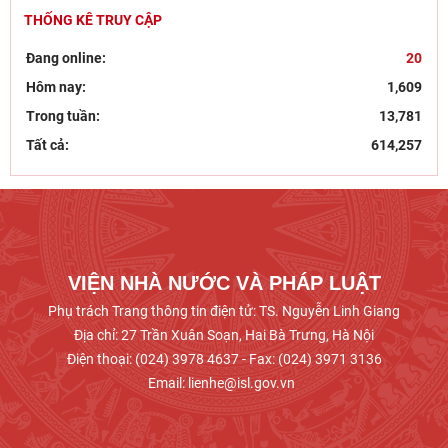
Cộng sản
THỐNG KÊ TRUY CẬP
Khai mạc trưng bày “Kết nối truyền thống, vững
Đang online:
20
bước tương lai”
Hôm nay:
1,609
Kỷ niệm 96 năm Ngày truyền thống ngành
Trong tuần:
13,781
Tuyên giáo của Đảng (1/8/1930 – 1/8/2026):
Tất cả:
614,257
Công tác tuyên
Hội thảo khoa học “Một số vấn đề lý luận về giá
trị pháp quyền và phát huy giá trị pháp quyền ở
VIỆN NHÀ NƯỚC VÀ PHÁP LUẬT
Phụ trách Trang thông tin điện tử: TS. Nguyễn Linh Giang
Địa chỉ: 27 Trần Xuân Soạn, Hai Bà Trưng, Hà Nội
Điện thoại: (024) 3978 4637 - Fax: (024) 3971 3136
Email: lienhe@isl.gov.vn