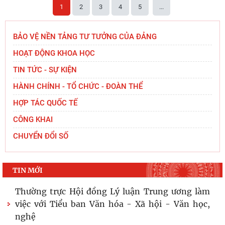
1
2
3
4
5
...
BẢO VỆ NỀN TẢNG TƯ TƯỞNG CỦA ĐẢNG
HOẠT ĐỘNG KHOA HỌC
TIN TỨC - SỰ KIỆN
HÀNH CHÍNH - TỔ CHỨC - ĐOÀN THỂ
HỢP TÁC QUỐC TẾ
CÔNG KHAI
CHUYỂN ĐỔI SỐ
TIN MỚI
Thường trực Hội đồng Lý luận Trung ương làm
việc với Tiểu ban Văn hóa - Xã hội - Văn học,
nghệ