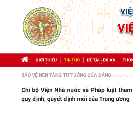
GIỚI THIỆU
TIN TỨC
ĐỀ TÀI - DỰ ÁN
THÔN
BẢO VỆ NỀN TẢNG TƯ TƯỞNG CỦA ĐẢNG
Chi bộ Viện Nhà nước và Pháp luật tham dự Hội nghị tập huấn chuyên đề năm 2026 về các
quy định, quyết định mới của Trung ương