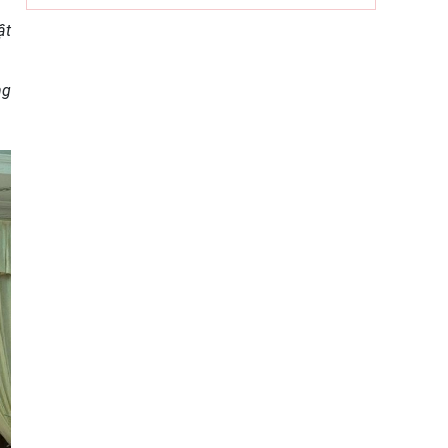
Dân chủ theo tư tưởng Hồ Chí Minh
ật
và sự vận dụng tư tưởng Hồ Chí Minh
về dân chủ của Đảng Cộng sản
ng
Khai mạc trưng bày “Kết nối truyền
thống, vững bước tương lai”