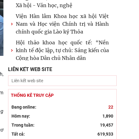
Xã hội - Văn học, nghệ
Viện Hàn lâm Khoa học xã hội Việt
Nam và Học viện Chính trị và Hành
chính quốc gia Lào ký Thỏa
Hội thảo khoa học quốc tế: “Nền
kinh tế độc lập, tự chủ: Sáng kiến của
Cộng hòa Dân chủ Nhân dân
Đổi mới công tác kiểm tra, giám sát
LIÊN KẾT WEB SITE
h,
tại Chi bộ Viện Nhà nước và Pháp
luật: Gắn siết chặt kỷ cương
ểm
Đẩy mạnh sáng tác văn học, nghệ
THỐNG KÊ TRUY CẬP
thuật hướng tới 80 năm Ngày
Đang online:
22
Thương binh - Liệt sĩ
ng
Hôm nay:
1,890
Chủ tịch Viện Hàn lâm Khoa học xã
Trong tuần:
19,457
hội Việt Nam thăm và làm việc tại
cơ
Tất cả:
619,933
Viện Khoa học Kinh tế và Xã hội