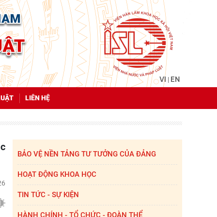
VI
EN
|
LUẬT
LIÊN HỆ
BẢO VỆ NỀN TẢNG TƯ TƯỞNG CỦA ĐẢNG
HOẠT ĐỘNG KHOA HỌC
26
TIN TỨC - SỰ KIỆN
HÀNH CHÍNH - TỔ CHỨC - ĐOÀN THỂ