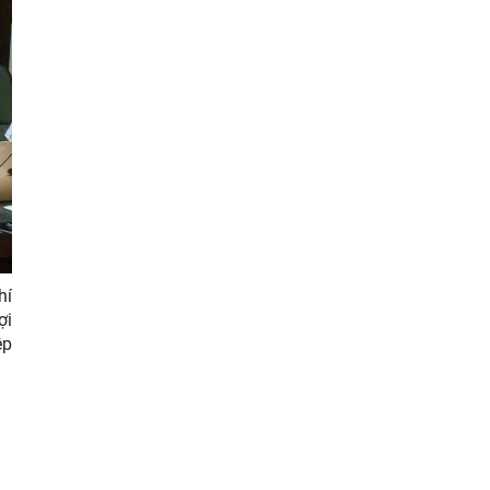
hí
ợi
ệp
g