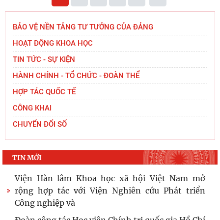
Rà soát toàn diện công tác chuẩn bị Trưng bày “Dòng chảy
tri thức - Kiến tạo tương lai”
Hội nghị Sơ kết công tác 6 tháng đầu năm và triển khai
nhiệm vụ trọng tâm 6 tháng cuối năm 2026 của Chi bộ
Viện Nhà nước và Pháp luật
Hội nghị giao ban công tác tháng 5 năm 2026 của Viện
Hàn lâm Khoa học xã hội Việt Nam
1
2
3
4
5
...
BẢO VỆ NỀN TẢNG TƯ TƯỞNG CỦA ĐẢNG
HOẠT ĐỘNG KHOA HỌC
TIN TỨC - SỰ KIỆN
HÀNH CHÍNH - TỔ CHỨC - ĐOÀN THỂ