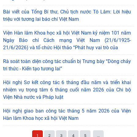
làm việc với Ban Chủ nhiệm các Chương trình khoa học và
công nghệ trọng điểm cấp Bộ
Hội thảo khoa học “115 năm Chủ tịch Hồ Chí Minh ra đi tìm
đường cứu nước: Giá trị lịch sử và sứ mệnh của thanh niên
trong thời kỳ hội nhập”
Hội nghị Sơ kết công tác 6 tháng đầu năm và triển khai
nhiệm vụ 6 tháng cuối năm 2026
Hội thảo nâng cao năng lực: Khung năng lực và Đạo đức
trong trí tuệ nhân tạo
Bài viết của Tổng Bí thư, Chủ tịch nước Tô Lâm: Lời hiệu
triệu với tương lai báo chí Việt Nam
Viện Hàn lâm Khoa học xã hội Việt Nam kỷ niệm 101 năm
Ngày Báo chí Cách mạng Việt Nam (21/6/1925-
21/6/2026) và tổ chức Hội thảo “Phát huy vai trò của