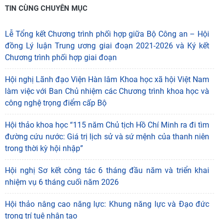
Đồng chí Nguyễn Kim Sơn, Phó Trưởng Ban Chính sách,
Chiến lược Trung ương phát biểu tại buổi làm việc
Toàn cảnh buổi làm việc
Đại biểu tham dự chụp ảnh lưu niệm tại trụ sở Viện Hàn lâm
Nguồn bài viết:
https://vass.gov.vn/tin-tuc-su-kien/dong-chi-
nguyen-thanh-nghi-uy-vien-bo-chinh-tri-bi-thu-trung-uong-
dang-truong-ban-chinh-sach-chien-luoc-trung-uong-lam-viec-
voi-vien-han-lam-khoa-hoc-xa-hoi-viet-nam-567919
TIN CÙNG CHUYÊN MỤC
Lễ Tổng kết Chương trình phối hợp giữa Bộ Công an – Hội
đồng Lý luận Trung ương giai đoạn 2021-2026 và Ký kết
Chương trình phối hợp giai đoạn
Hội nghị Lãnh đạo Viện Hàn lâm Khoa học xã hội Việt Nam