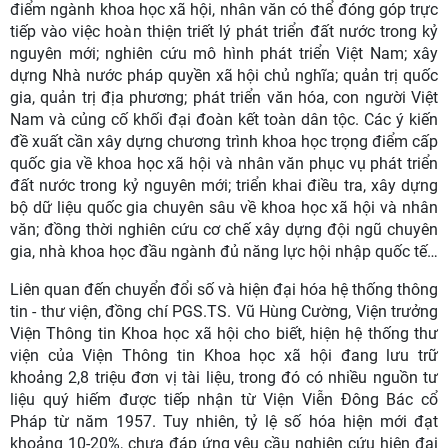
điểm ngành khoa học xã hội, nhân văn có thể đóng góp trực
tiếp vào việc hoàn thiện triết lý phát triển đất nước trong kỷ
nguyên mới; nghiên cứu mô hình phát triển Việt Nam; xây
dựng Nhà nước pháp quyền xã hội chủ nghĩa; quản trị quốc
gia, quản trị địa phương; phát triển văn hóa, con người Việt
Nam và củng cố khối đại đoàn kết toàn dân tộc. Các ý kiến
đề xuất cần xây dựng chương trình khoa học trọng điểm cấp
quốc gia về khoa học xã hội và nhân văn phục vụ phát triển
đất nước trong kỷ nguyên mới; triển khai điều tra, xây dựng
bộ dữ liệu quốc gia chuyên sâu về khoa học xã hội và nhân
văn; đồng thời nghiên cứu cơ chế xây dựng đội ngũ chuyên
gia, nhà khoa học đầu ngành đủ năng lực hội nhập quốc tế…
Liên quan đến chuyển đổi số và hiện đại hóa hệ thống thông
tin - thư viện, đồng chí PGS.TS. Vũ Hùng Cường, Viện trưởng
Viện Thông tin Khoa học xã hội cho biết, hiện hệ thống thư
viện của Viện Thông tin Khoa học xã hội đang lưu trữ
khoảng 2,8 triệu đơn vị tài liệu, trong đó có nhiều nguồn tư
liệu quý hiếm được tiếp nhận từ Viện Viễn Đông Bác cổ
Pháp từ năm 1957. Tuy nhiên, tỷ lệ số hóa hiện mới đạt
khoảng 10-20%, chưa đáp ứng yêu cầu nghiên cứu hiện đại