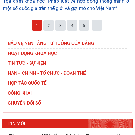
Tọa đàm khoa học “Pháp luật về hợp đồng thông minh ở
một số quốc gia trên thế giới và gợi mở cho Việt Nam”
1
2
3
4
5
...
BẢO VỆ NỀN TẢNG TƯ TƯỞNG CỦA ĐẢNG
HOẠT ĐỘNG KHOA HỌC
TIN TỨC - SỰ KIỆN
HÀNH CHÍNH - TỔ CHỨC - ĐOÀN THỂ
HỢP TÁC QUỐC TẾ
CÔNG KHAI
CHUYỂN ĐỔI SỐ
TIN MỚI