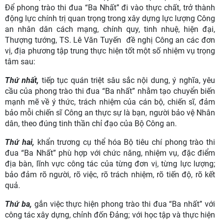
Để phong trào thi đua “Ba Nhất” đi vào thực chất, trở thành
động lực chính trị quan trọng trong xây dựng lực lượng Công
an nhân dân cách mạng, chính quy, tinh nhuệ, hiện đại,
Thượng tướng, TS. Lê Văn Tuyến đề nghị Công an các đơn
vị, địa phương tập trung thực hiện tốt một số nhiệm vụ trọng
tâm sau:
Thứ nhất,
tiếp tục quán triệt sâu sắc nội dung, ý nghĩa, yêu
cầu của phong trào thi đua “Ba nhất” nhằm tạo chuyển biến
mạnh mẽ về ý thức, trách nhiệm của cán bộ, chiến sĩ, đảm
bảo mỗi chiến sĩ Công an thực sự là bạn, người bảo vệ Nhân
dân, theo đúng tinh thần chỉ đạo của Bộ Công an.
Thứ hai,
khẩn trương cụ thể hóa Bộ tiêu chí phong trào thi
đua “Ba Nhất” phù hợp với chức năng, nhiệm vụ, đặc điểm
địa bàn, lĩnh vực công tác của từng đơn vị, từng lực lượng;
bảo đảm rõ người, rõ việc, rõ trách nhiệm, rõ tiến độ, rõ kết
quả.
Thứ ba,
gắn việc thực hiện phong trào thi đua “Ba nhất” với
công tác xây dựng, chỉnh đốn Đảng; với học tập và thực hiện