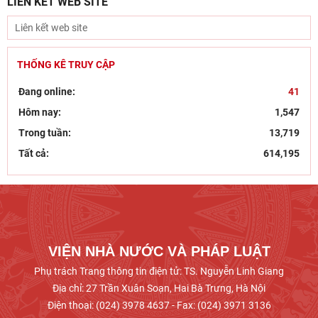
LIÊN KẾT WEB SITE
hội
Dân chủ theo tư tưởng Hồ Chí Minh và sự vận
dụng tư tưởng Hồ Chí Minh về dân chủ của Đảng
Cộng sản
THỐNG KÊ TRUY CẬP
Khai mạc trưng bày “Kết nối truyền thống, vững
Đang online:
41
bước tương lai”
Hôm nay:
1,547
Kỷ niệm 96 năm Ngày truyền thống ngành
Trong tuần:
13,719
Tuyên giáo của Đảng (1/8/1930 – 1/8/2026):
Tất cả:
614,195
Công tác tuyên
Hội thảo khoa học “Một số vấn đề lý luận về giá
trị pháp quyền và phát huy giá trị pháp quyền ở
VIỆN NHÀ NƯỚC VÀ PHÁP LUẬT
Phụ trách Trang thông tin điện tử: TS. Nguyễn Linh Giang
Địa chỉ: 27 Trần Xuân Soạn, Hai Bà Trưng, Hà Nội
Điện thoại: (024) 3978 4637 - Fax: (024) 3971 3136