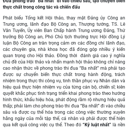
Đưa phong trào “Ba nhất” đi vào chiều sâu, tạo chuyển biến
thực chất trong công tác và chiến đấu
Phát biểu Tổng kết Hội thảo, thay mặt Đảng ủy Công an
Trung ương, lãnh đạo Bộ Công an, Thượng tướng, TS. Lê
Văn Tuyến, Ủy viên Ban Chấp hành Trung ương Đảng, Thứ
trưởng Bộ Công an, Phó Chủ tịch thường trực Hội đồng Lý
luận Bộ Công an trân trọng cảm ơn các đồng chí lãnh đạo,
các chuyên gia, nhà khoa học đã đóng góp nhiều ý kiến
quan trọng cho Hội thảo. Đồng thời đánh giá cao ý nghĩa
chủ đề của Hội thảo và nhấn mạnh hội thảo không chỉ nâng
cao nhận thức về phong trào thi đua “Ba nhất” mà phải tạo
được sự chuyển biến thực chất trong hành động, trách
nhiệm trong thực thi công vụ, tinh thần phục vụ Nhân dân và
hiệu quả thực hiện nhiệm vụ của từng cán bộ, chiến sĩ; kiên
quyết khắc phục tình trạng triển khai phong trào theo hướng
hình thức, khẩu hiệu hóa, phát động rầm rộ nhưng hiệu quả
thấp; phải làm cho phong trào thi đua “Ba nhất” đi vào chiều
sâu và được cụ thể hóa trong các công việc thường xuyên
hằng ngày của mỗi tập thể, cá nhân và phải được thể hiện
qua kết quả công việc cụ thể. Theo đó
“Kỷ luật nhất”
là nền