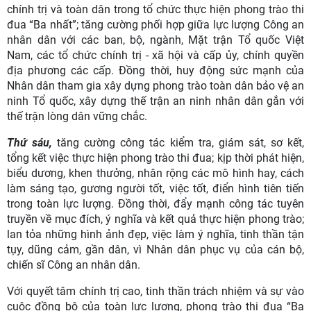
chính trị và toàn dân trong tổ chức thực hiện phong trào thi
đua “Ba nhất”; tăng cường phối hợp giữa lực lượng Công an
nhân dân với các ban, bộ, ngành, Mặt trận Tổ quốc Việt
Nam, các tổ chức chính trị - xã hội và cấp ủy, chính quyền
địa phương các cấp. Đồng thời, huy động sức mạnh của
Nhân dân tham gia xây dựng phong trào toàn dân bảo vệ an
ninh Tổ quốc, xây dựng thế trận an ninh nhân dân gắn với
thế trận lòng dân vững chắc.
Thứ sáu,
tăng cường công tác kiểm tra, giám sát, sơ kết,
tổng kết việc thực hiện phong trào thi đua; kịp thời phát hiện,
biểu dương, khen thưởng, nhân rộng các mô hình hay, cách
làm sáng tạo, gương người tốt, việc tốt, điển hình tiên tiến
trong toàn lực lượng. Đồng thời, đẩy mạnh công tác tuyên
truyền về mục đích, ý nghĩa và kết quả thực hiện phong trào;
lan tỏa những hình ảnh đẹp, việc làm ý nghĩa, tinh thần tận
tụy, dũng cảm, gần dân, vì Nhân dân phục vụ của cán bộ,
chiến sĩ Công an nhân dân.
Với quyết tâm chính trị cao, tinh thần trách nhiệm và sự vào
cuộc đồng bộ của toàn lực lượng, phong trào thi đua “Ba