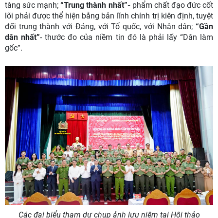
tàng sức mạnh;
“Trung thành nhất”-
phẩm chất đạo đức cốt
lõi phải được thể hiện bằng bản lĩnh chính trị kiên định, tuyệt
đối trung thành với Đảng, với Tổ quốc, với Nhân dân;
“Gần
dân nhất”
- thước đo của niềm tin đó là phải lấy “Dân làm
gốc”.
Các đại biểu tham dự chụp ảnh lưu niệm tại Hội thảo