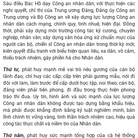
Sáu điều Bác Hồ dạy Công an nhân dân; với thực hiện các
nghị quyết, chỉ thị của Trung ương Đảng, Đảng ủy Công an
Trung ương và Bộ Công an về xây dựng lực lượng Công an
nhân dân cách mạng, chính quy, tinh nhuệ, hiện đại. Đồng
thời, phải xây dựng môi trường công tác kỷ cương, chuyên
nghiệp, nhân văn; xây dựng văn hóa ứng xử chuẩn mực của
người cán bộ, chiến sĩ Công an nhân dân trong thời kỳ mới;
kiên quyết đấu tranh với biểu hiện quan liêu, xa dân, vô cảm,
thiếu trách nhiệm, gây phiền hà cho Nhân dân.
Thứ tư,
phát huy mạnh mẽ vai trò nêu gương của cán bộ
lãnh đạo, chỉ huy các cấp; cấp trên phải gương mẫu, nói đi
đôi với làm, làm trước để cấp dưới học tập, noi theo; cán bộ,
đảng viên phải tiên phong, đi đầu trong thực hiện phong
trào thi đua. Uy tín, hình ảnh và sức mạnh của lực lượng
Công an nhân dân không được tạo dựng bằng khẩu hiệu,
mà phải được khẳng định bằng kỷ luật nghiêm minh, bản
lĩnh chính trị vững vàng, tinh thần trách nhiệm cao, hiệu quả
công tác thực chất và niềm tin của Nhân dân.
Thứ năm,
phát huy sức mạnh tổng hợp của cả hệ thống