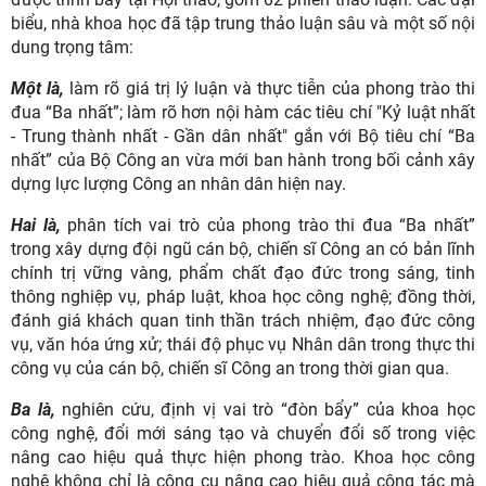
biểu, nhà khoa học đã tập trung thảo luận sâu và một số nội
dung trọng tâm:
Một là,
làm rõ giá trị lý luận và thực tiễn của phong trào thi
đua “Ba nhất”; làm rõ hơn nội hàm các tiêu chí "Kỷ luật nhất
- Trung thành nhất - Gần dân nhất" gắn với Bộ tiêu chí “Ba
nhất” của Bộ Công an vừa mới ban hành trong bối cảnh xây
dựng lực lượng Công an nhân dân hiện nay.
Hai là,
phân tích vai trò của phong trào thi đua “Ba nhất”
trong xây dựng đội ngũ cán bộ, chiến sĩ Công an có bản lĩnh
chính trị vững vàng, phẩm chất đạo đức trong sáng, tinh
thông nghiệp vụ, pháp luật, khoa học công nghệ; đồng thời,
đánh giá khách quan tinh thần trách nhiệm, đạo đức công
vụ, văn hóa ứng xử; thái độ phục vụ Nhân dân trong thực thi
công vụ của cán bộ, chiến sĩ Công an trong thời gian qua.
Ba là,
nghiên cứu, định vị vai trò “đòn bẩy” của khoa học
công nghệ, đổi mới sáng tạo và chuyển đổi số trong việc
nâng cao hiệu quả thực hiện phong trào. Khoa học công
nghệ không chỉ là công cụ nâng cao hiệu quả công tác mà