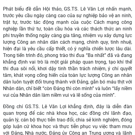
Phát biểu đề dẫn Hội thảo, GS.TS. Lê Văn Lợi nhấn mạnh,
trước yêu cầu ngày càng cao của sự nghiệp bảo vệ an ninh,
trật tự, trước tác động mạnh của cuộc Cách mạng công
nghiệp lần thứ tư, toàn cầu hóa và các thách thức an ninh
phi truyền thống ngày càng gia tăng, nhiệm vụ xây dựng lực
lượng Công an nhân dân cách mạng, chính quy, tinh nhuệ,
hiện đại là yêu cầu cấp thiết, có ý nghĩa chiến lược lâu dài.
Trong tiến trình đó, phong trào thi đua “Ba nhất” đã và đang
khẳng định vai trò là một giải pháp quan trọng, tạo khí thế
thi đua sôi nổi, khơi dậy tinh thần trách nhiệm, ý chí quyết
tâm, khát vọng cống hiến của toàn lực lượng Công an nhân
dân luôn tuyệt đối trung thành với Đảng, gắn bó máu thịt với
Nhân dân, chỉ biết “còn Đảng thì còn mình” và luôn “lấy niềm
vui của Nhân dân làm niềm vui và lẽ sống của mình”.
Đồng chí GS.TS. Lê Văn Lợi khẳng định, đây là diễn đàn
quan trọng để các nhà khoa học, các đồng chí lãnh đạo,
quản lý, cán bộ thực tiễn trao đổi, chia sẻ kinh nghiệm, đóng
góp luận cứ khoa học và thực tiễn phục vụ việc tham mưu
với Đảng, Nhà nước, Đảng ủy Công an Trung ương và lãnh