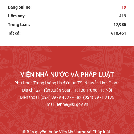
Chủ tịch Viện Hàn lâm Khoa học xã hội Việt Nam
Đang online:
19
thăm và làm việc tại Viện Khoa học Kinh tế và Xã
Hôm nay:
419
hội
Trong tuần:
17,985
Dân chủ theo tư tưởng Hồ Chí Minh và sự vận
Tất cả:
618,461
dụng tư tưởng Hồ Chí Minh về dân chủ của Đảng
Cộng sản
Khai mạc trưng bày “Kết nối truyền thống, vững
bước tương lai”
VIỆN NHÀ NƯỚC VÀ PHÁP LUẬT
Phụ trách Trang thông tin điện tử: TS. Nguyễn Linh Giang
Địa chỉ: 27 Trần Xuân Soạn, Hai Bà Trưng, Hà Nội
Điện thoại: (024) 3978 4637 - Fax: (024) 3971 3136
Email: lienhe@isl.gov.vn
© Bản quyền thuộc Viện Nhà nước và Pháp luật.