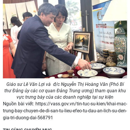
Giáo sư Lê Văn Lợi và
đ/c Nguyễn Thị Hoàng Vân (
Phó Bí
thư Đảng ủy các cơ quan Đảng Trung ương
)
tham quan khu
vực trưng bày của các doanh nghiệp tại sự kiện
Nguồn bài viết:
https://vass.gov.vn/tin-tuc-su-kien/khai-mac-
trung-bay-chuyen-de-di-san-tu-lieu-efeo-tu-dau-an-lich-su-den-
gia-tri-duong-dai-568791