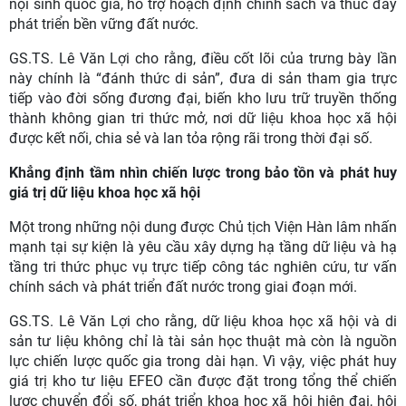
nội sinh quốc gia, hỗ trợ hoạch định chính sách và thúc đẩy
phát triển bền vững đất nước.
GS.TS. Lê Văn Lợi cho rằng, điều cốt lõi của trưng bày lần
này chính là “đánh thức di sản”, đưa di sản tham gia trực
tiếp vào đời sống đương đại, biến kho lưu trữ truyền thống
thành không gian tri thức mở, nơi dữ liệu khoa học xã hội
được kết nối, chia sẻ và lan tỏa rộng rãi trong thời đại số.
Khẳng định tầm nhìn chiến lược trong bảo tồn và phát huy
giá trị dữ liệu khoa học xã hội
Một trong những nội dung được Chủ tịch Viện Hàn lâm nhấn
mạnh tại sự kiện là yêu cầu xây dựng hạ tầng dữ liệu và hạ
tầng tri thức phục vụ trực tiếp công tác nghiên cứu, tư vấn
chính sách và phát triển đất nước trong giai đoạn mới.
GS.TS. Lê Văn Lợi cho rằng, dữ liệu khoa học xã hội và di
sản tư liệu không chỉ là tài sản học thuật mà còn là nguồn
lực chiến lược quốc gia trong dài hạn. Vì vậy, việc phát huy
giá trị kho tư liệu EFEO cần được đặt trong tổng thể chiến
lược chuyển đổi số, phát triển khoa học xã hội hiện đại, hội