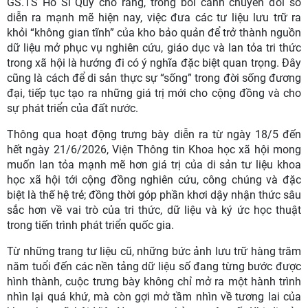
GS.TS Hồ Sĩ Quý cho rằng, trong bối cảnh chuyển đổi số
diễn ra mạnh mẽ hiện nay, việc đưa các tư liệu lưu trữ ra
khỏi “không gian tĩnh” của kho bảo quản để trở thành nguồn
dữ liệu mở phục vụ nghiên cứu, giáo dục và lan tỏa tri thức
trong xã hội là hướng đi có ý nghĩa đặc biệt quan trọng. Đây
cũng là cách để di sản thực sự “sống” trong đời sống đương
đại, tiếp tục tạo ra những giá trị mới cho cộng đồng và cho
sự phát triển của đất nước.
Thông qua hoạt động trưng bày diễn ra từ ngày 18/5 đến
hết ngày 21/6/2026, Viện Thông tin Khoa học xã hội mong
muốn lan tỏa mạnh mẽ hơn giá trị của di sản tư liệu khoa
học xã hội tới cộng đồng nghiên cứu, công chúng và đặc
biệt là thế hệ trẻ; đồng thời góp phần khơi dậy nhận thức sâu
sắc hơn về vai trò của tri thức, dữ liệu và ký ức học thuật
trong tiến trình phát triển quốc gia.
Từ những trang tư liệu cũ, những bức ảnh lưu trữ hàng trăm
năm tuổi đến các nền tảng dữ liệu số đang từng bước được
hình thành, cuộc trưng bày không chỉ mở ra một hành trình
nhìn lại quá khứ, mà còn gợi mở tầm nhìn về tương lai của