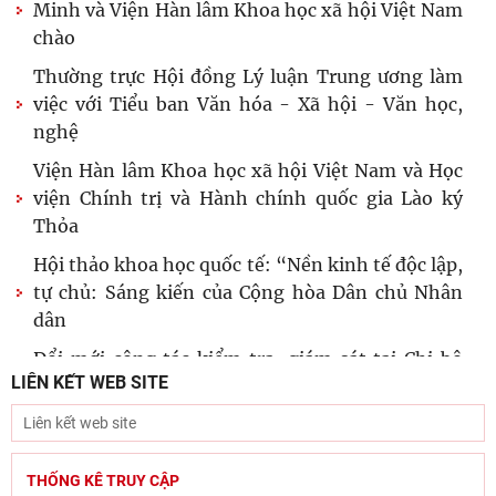
Minh và Viện Hàn lâm Khoa học xã hội Việt Nam
chào
Thường trực Hội đồng Lý luận Trung ương làm
việc với Tiểu ban Văn hóa - Xã hội - Văn học,
nghệ
Viện Hàn lâm Khoa học xã hội Việt Nam và Học
viện Chính trị và Hành chính quốc gia Lào ký
Thỏa
Hội thảo khoa học quốc tế: “Nền kinh tế độc lập,
tự chủ: Sáng kiến của Cộng hòa Dân chủ Nhân
dân
Đổi mới công tác kiểm tra, giám sát tại Chi bộ
LIÊN KẾT WEB SITE
Viện Nhà nước và Pháp luật: Gắn siết chặt kỷ
cương
Đẩy mạnh sáng tác văn học, nghệ thuật hướng
tới 80 năm Ngày Thương binh - Liệt sĩ
THỐNG KÊ TRUY CẬP