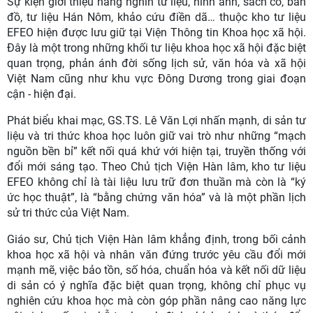
Sự kiện giới thiệu hàng nghìn tư liệu, hình ảnh, sách cổ, bản
đồ, tư liệu Hán Nôm, khảo cứu điền dã… thuộc kho tư liệu
EFEO hiện được lưu giữ tại Viện Thông tin Khoa học xã hội.
Đây là một trong những khối tư liệu khoa học xã hội đặc biệt
quan trọng, phản ánh đời sống lịch sử, văn hóa và xã hội
Việt Nam cũng như khu vực Đông Dương trong giai đoạn
cận - hiện đại.
Phát biểu khai mạc, GS.TS. Lê Văn Lợi nhấn mạnh, di sản tư
liệu và tri thức khoa học luôn giữ vai trò như những “mạch
nguồn bền bỉ” kết nối quá khứ với hiện tại, truyền thống với
đổi mới sáng tạo. Theo Chủ tịch Viện Hàn lâm, kho tư liệu
EFEO không chỉ là tài liệu lưu trữ đơn thuần mà còn là “ký
ức học thuật”, là “bằng chứng văn hóa” và là một phần lịch
sử tri thức của Việt Nam.
Giáo sư, Chủ tịch Viện Hàn lâm khẳng định, trong bối cảnh
khoa học xã hội và nhân văn đứng trước yêu cầu đổi mới
mạnh mẽ, việc bảo tồn, số hóa, chuẩn hóa và kết nối dữ liệu
di sản có ý nghĩa đặc biệt quan trọng, không chỉ phục vụ
nghiên cứu khoa học mà còn góp phần nâng cao năng lực