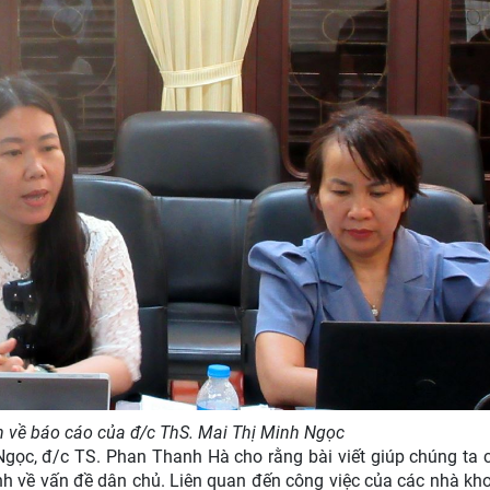
n về báo cáo của đ/c ThS. Mai Thị Minh Ngọc
Ngọc, đ/c TS. Phan Thanh Hà cho rằng bài viết giúp chúng ta 
inh về vấn đề dân chủ. Liên quan đến công việc của các nhà kh