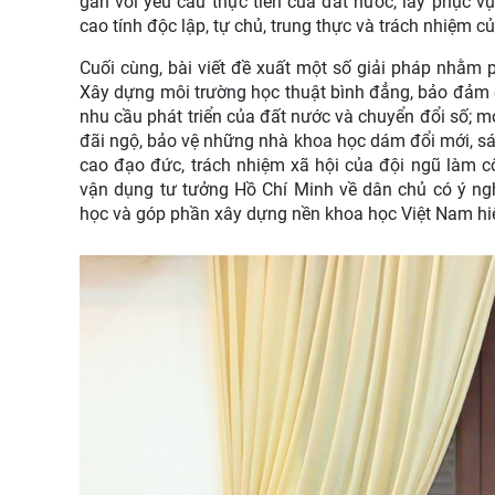
gắn với yêu cầu thực tiễn của đất nước, lấy phục v
cao tính độc lập, tự chủ, trung thực và trách nhiệm củ
Cuối cùng, bài viết đề xuất một số giải pháp nhằm
X
ây dựng môi trường học thuật bình đẳng, bảo đảm 
nhu cầu phát triển của đất nước và chuyển đổi số; 
đãi ngộ, bảo vệ những nhà khoa học dám đổi mới, sán
cao đạo đức, trách nhiệm xã hội của đội ngũ làm cô
vận dụng tư tưởng Hồ Chí Minh về dân chủ có ý ngh
học và góp phần xây dựng nền khoa học Việt Nam hiện