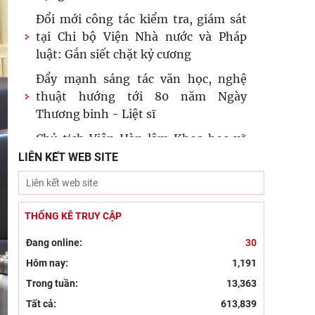
Đổi mới công tác kiểm tra, giám sát
tại Chi bộ Viện Nhà nước và Pháp
luật: Gắn siết chặt kỷ cương
Đẩy mạnh sáng tác văn học, nghệ
thuật hướng tới 80 năm Ngày
Thương binh - Liệt sĩ
Chủ tịch Viện Hàn lâm Khoa học xã
hội Việt Nam thăm và làm việc tại
LIÊN KẾT WEB SITE
Viện Khoa học Kinh tế và Xã hội
Dân chủ theo tư tưởng Hồ Chí Minh
và sự vận dụng tư tưởng Hồ Chí Minh
THỐNG KÊ TRUY CẬP
về dân chủ của Đảng Cộng sản
Đang online:
30
Khai mạc trưng bày “Kết nối truyền
Hôm nay:
1,191
thống, vững bước tương lai”
Trong tuần:
13,363
Kỷ niệm 96 năm Ngày truyền thống
Tất cả:
613,839