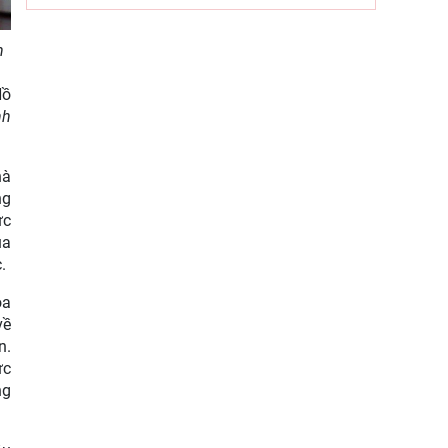
ngành Tuyên giáo của Đảng (1/8/1930
– 1/8/2026): Công tác tuyên
n
Hội thảo khoa học “Một số vấn đề lý
luận về giá trị pháp quyền và phát
Hồ
huy giá trị pháp quyền ở
nh
hà
ng
ực
ủa
.
òa
về
n.
ực
ng