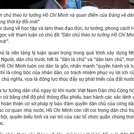
n chủ theo tư tưởng Hồ Chí Minh và quan điểm của Đảng về dâ
ng thời kỳ đổi mới”
ội dung về học tập và làm theo đạo đức, tư tưởng, phong cách 
gọc với tham luận có chủ đề
“Dân chủ theo tư tưởng Hồ Chí Mi
mới”
.
hủ là nền tảng lý luận quan trọng trong quá trình xây dựng N
Người, dân chủ trước hết là
“
dân là chủ
”
và
“
dân làm chủ
”
, tro
Hồ Chí Minh luôn coi dân là gốc, nhấn mạnh
“
quyền hành và l
chỉ là công bộc của nhân dân, có trách nhiệm phục vụ lợi ích c
chủ nghĩa, vừa là động lực thúc đẩy sự phát triển của đất nước
hóa tư tưởng dân chủ ngay từ khi nước Việt Nam Dân chủ Cộng h
n cử bằng chế độ phổ thông đầu phiếu, ban hành các sắc lệnh 
hoàn thiện cơ sở pháp lý bảo đảm quyền dân chủ của công dâ
c cơ quan nhà nước, Hồ Chí Minh còn rất coi trọng dân chủ tr
 hội, quyền biểu tình và vai trò của các tổ chức quần chúng tro
c.