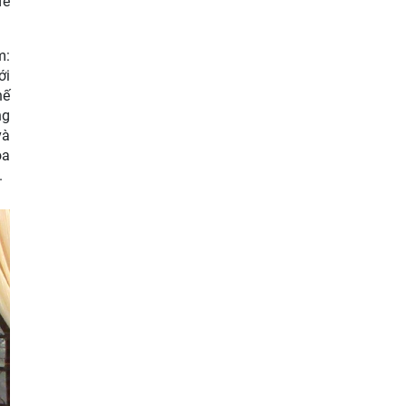
đề
m:
ới
hế
ng
và
oa
.