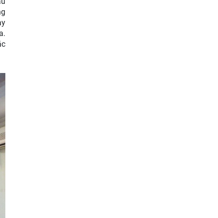
ầu
ng
ày
a.
ặc