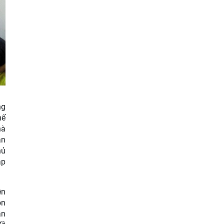
ng
hế
hà
ân
hủ
áp
ên
ôn
ần