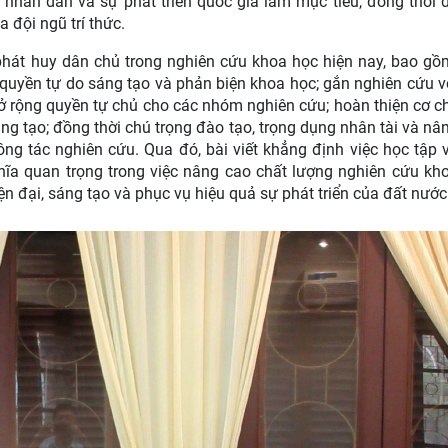
ụ nhân dân và sự phát triển quốc gia làm mục tiêu, đồng thời 
a đội ngũ trí thức.
 phát huy dân chủ trong nghiên cứu khoa học hiện nay, bao gồ
quyền tự do sáng tạo và phản biện khoa học; gắn nghiên cứu v
mở rộng quyền tự chủ cho các nhóm nghiên cứu; hoàn thiện cơ c
g tạo; đồng thời chú trọng đào tạo, trọng dụng nhân tài và nâ
ng tác nghiên cứu. Qua đó, bài viết khẳng định việc học tập 
ĩa quan trọng trong việc nâng cao chất lượng nghiên cứu kh
 đại, sáng tạo và phục vụ hiệu quả sự phát triển của đất nước