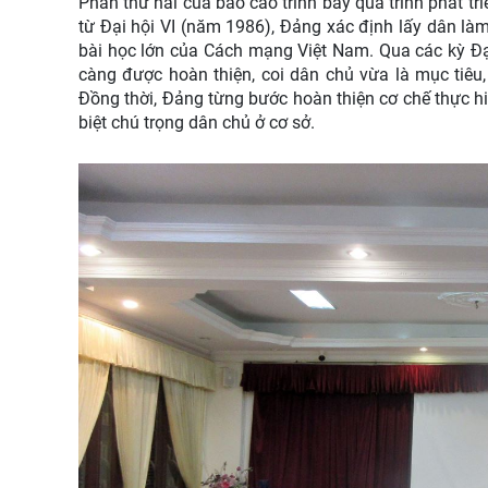
Phần thứ hai của
báo cáo
trình bày quá trình phát t
từ Đại hội VI (
năm
1986), Đảng xác định lấy dân là
bài học lớn của
C
ách mạng Việt Nam. Qua các kỳ Đại hộ
càng được hoàn thiện, coi dân chủ vừa là mục tiêu,
Đồng thời, Đảng từng bước hoàn thiện cơ chế thực hi
biệt chú trọng dân chủ ở cơ sở.