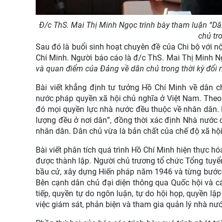
Đ/c ThS. Mai Thị Minh Ngọc trình bày tham luận
“Dâ
chủ tro
Sau đó là buổi sinh hoạt chuyên đề của Chi bộ với n
Chí Minh. Người báo cáo là đ/c ThS. Mai Thị Minh N
và quan điểm của Đảng về dân chủ trong thời kỳ đổi 
Bài viết khẳng định tư tưởng Hồ Chí Minh về dân c
nước pháp quyền xã hội chủ nghĩa ở Việt Nam. Theo 
đó mọi quyền lực nhà nước đều thuộc về nhân dân. 
lượng đều ở nơi dân
”
, đồng thời xác định Nhà nước 
nhân dân. Dân chủ vừa là bản chất của chế độ xã hội 
Bài viết phân tích quá trình Hồ Chí Minh hiện thực 
được thành lập. Người chủ trương tổ chức Tổng tuyể
bầu cử, xây dựng Hiến pháp năm 1946 và từng bước 
Bên cạnh dân chủ đại diện thông qua Quốc hội và cá
tiếp, quyền tự do ngôn luận, tự do hội họp, quyền lập
việc giám sát, phản biện và tham gia quản lý nhà nướ