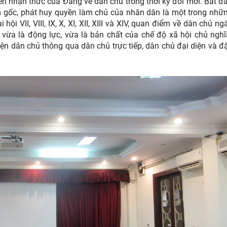
riển nhận thức của Đảng về dân chủ trong thời kỳ đổi mới. Bắt đ
m gốc, phát huy quyền làm chủ của nhân dân là một trong nhữ
i VII, VIII, IX, X, XI, XII, XIII và XIV, quan điểm về dân chủ ng
 vừa là động lực, vừa là bản chất của chế độ xã hội chủ nghĩ
ện dân chủ thông qua dân chủ trực tiếp, dân chủ đại diện và đ