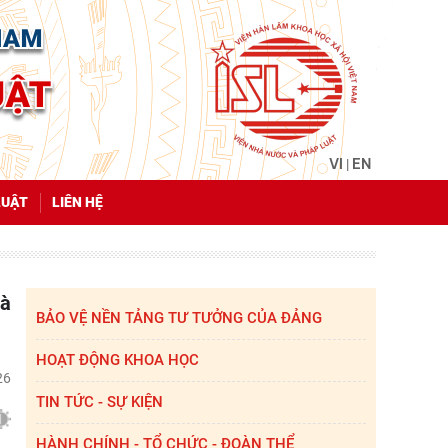
VI
EN
|
LUẬT
LIÊN HỆ
BẢO VỆ NỀN TẢNG TƯ TƯỞNG CỦA ĐẢNG
HOẠT ĐỘNG KHOA HỌC
26
TIN TỨC - SỰ KIỆN
HÀNH CHÍNH - TỔ CHỨC - ĐOÀN THỂ