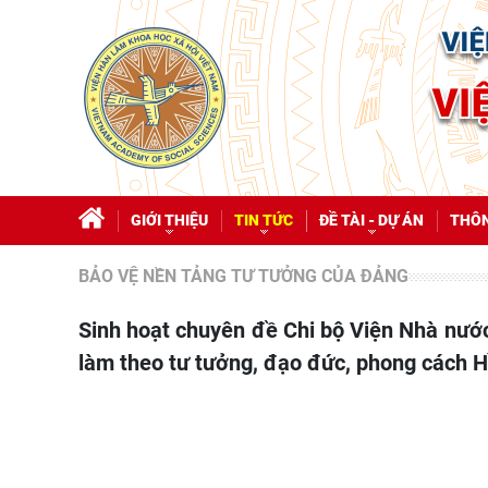
GIỚI THIỆU
TIN TỨC
ĐỀ TÀI - DỰ ÁN
THÔN
BẢO VỆ NỀN TẢNG TƯ TƯỞNG CỦA ĐẢNG
Sinh hoạt chuyên đề Chi bộ Viện Nhà nước và Pháp luật tháng 7 lần 1 năm 2026 về học tập và
làm theo tư tưởng, đạo đức, phong cách 