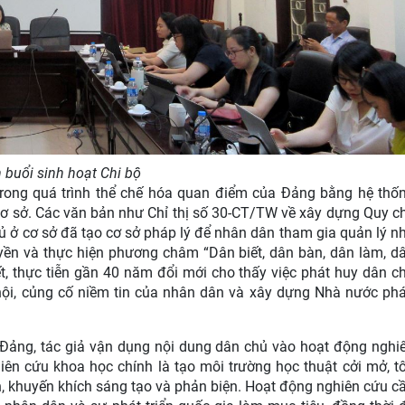
 buổi sinh hoạt Chi bộ
rong quá trình thể chế hóa quan điểm của Đảng bằng hệ thố
 cơ sở. Các văn bản như Chỉ thị số 30-CT/TW về xây dựng Quy c
ủ ở cơ sở đã tạo cơ sở pháp lý để nhân dân tham gia quản lý n
uyền và thực hiện phương châm
“
Dân biết, dân bàn, dân làm, d
ết, thực tiễn gần 40 năm đổi mới cho thấy việc phát huy dân c
ã hội, củng cố niềm tin của nhân dân và xây dựng Nhà nước ph
Đảng, tác giả vận dụng nội dung dân chủ vào hoạt động nghi
iên cứu khoa học chính là tạo môi trường học thuật cởi mở, t
n, khuyến khích sáng tạo và phản biện. Hoạt động nghiên cứu c