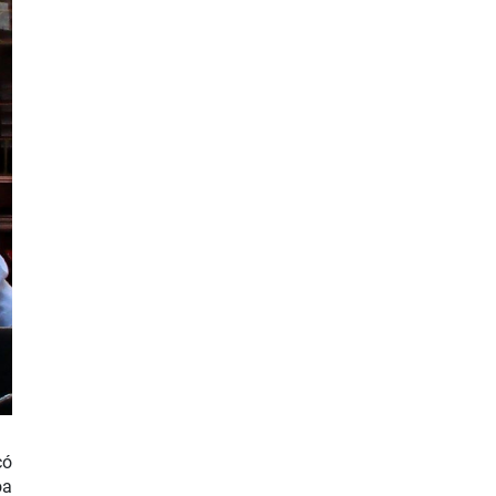
có
oa